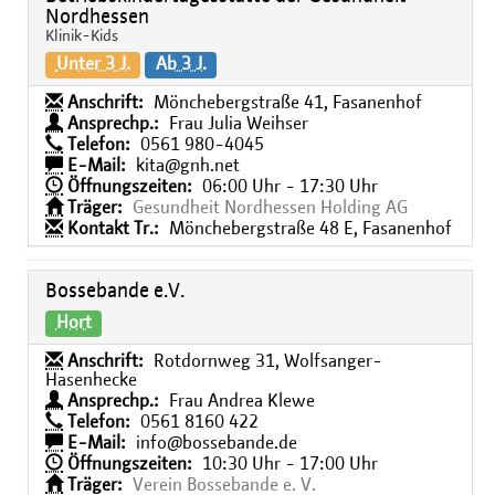
Nordhessen
Klinik-Kids
Unter 3 J.
Ab 3 J.
Anschrift:
Mönchebergstraße 41, Fasanenhof
Ansprechp.:
Frau Julia Weihser
Telefon:
0561 980-4045
E-Mail:
kita@gnh.net
Öffnungszeiten:
06:00 Uhr - 17:30 Uhr
Träger:
Gesundheit Nordhessen Holding AG
Kontakt Tr.:
Mönchebergstraße 48 E, Fasanenhof
Bossebande e.V.
Hort
Anschrift:
Rotdornweg 31, Wolfsanger-
Hasenhecke
Ansprechp.:
Frau Andrea Klewe
Telefon:
0561 8160 422
E-Mail:
info@bossebande.de
Öffnungszeiten:
10:30 Uhr - 17:00 Uhr
Träger:
Verein Bossebande e. V.