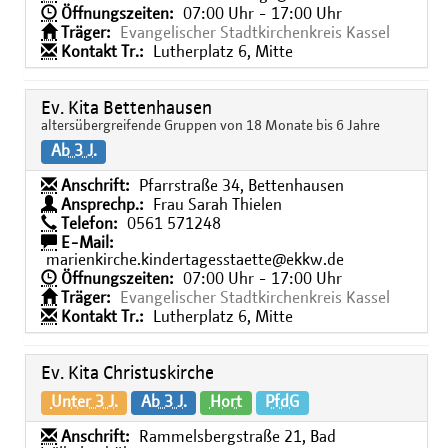
Öffnungszeiten:
07:00 Uhr - 17:00 Uhr
Träger:
Evangelischer Stadtkirchenkreis Kassel
Kontakt Tr.:
Lutherplatz 6, Mitte
Ev. Kita Bettenhausen
altersübergreifende Gruppen von 18 Monate bis 6 Jahre
Ab 3 J.
Anschrift:
Pfarrstraße 34, Bettenhausen
Ansprechp.:
Frau Sarah Thielen
Telefon:
0561 571248
E-Mail:
marienkirche.kindertagesstaette@ekkw.de
Öffnungszeiten:
07:00 Uhr - 17:00 Uhr
Träger:
Evangelischer Stadtkirchenkreis Kassel
Kontakt Tr.:
Lutherplatz 6, Mitte
Ev. Kita Christuskirche
Unter 3 J.
Ab 3 J.
Hort
PfdG
Anschrift:
Rammelsbergstraße 21, Bad