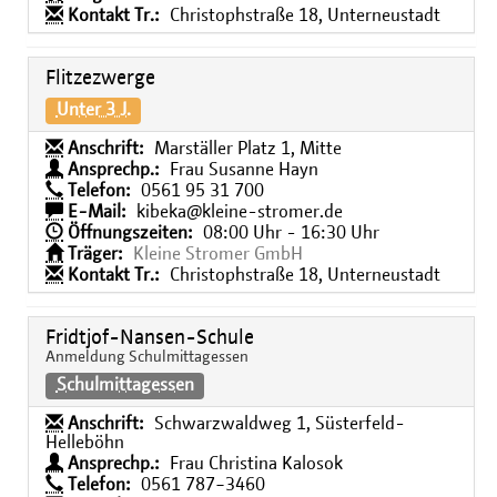
Kontakt Tr.:
Christophstraße 18, Unterneustadt
Flitzezwerge
Unter 3 J.
Anschrift:
Marställer Platz 1, Mitte
Ansprechp.:
Frau Susanne Hayn
Telefon:
0561 95 31 700
E-Mail:
kibeka@kleine-stromer.de
Öffnungszeiten:
08:00 Uhr - 16:30 Uhr
Träger:
Kleine Stromer GmbH
Kontakt Tr.:
Christophstraße 18, Unterneustadt
Fridtjof-Nansen-Schule
Anmeldung Schulmittagessen
Schulmittagessen
Anschrift:
Schwarzwaldweg 1, Süsterfeld-
Helleböhn
Ansprechp.:
Frau Christina Kalosok
Telefon:
0561 787−3460