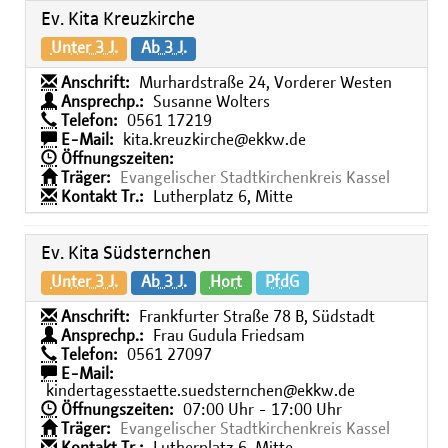
Ev. Kita Kreuzkirche
Unter 3 J.
Ab 3 J.
Anschrift:
Murhardstraße 24, Vorderer Westen
Ansprechp.:
Susanne Wolters
Telefon:
0561 17219
E-Mail:
kita.kreuzkirche@ekkw.de
Öffnungszeiten:
Träger:
Evangelischer Stadtkirchenkreis Kassel
Kontakt Tr.:
Lutherplatz 6, Mitte
Ev. Kita Südsternchen
Unter 3 J.
Ab 3 J.
Hort
PfdG
Anschrift:
Frankfurter Straße 78 B, Südstadt
Ansprechp.:
Frau Gudula Friedsam
Telefon:
0561 27097
E-Mail:
kindertagesstaette.suedsternchen@ekkw.de
Öffnungszeiten:
07:00 Uhr - 17:00 Uhr
Träger:
Evangelischer Stadtkirchenkreis Kassel