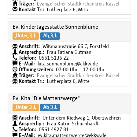
Träger:
Evangelischer Stadtkirchenkreis Kassel
Kontakt Tr.:
Lutherplatz 6, Mitte
Ev. Kindertagesstätte Sonnenblume
Unter 3 J.
Ab 3 J.
Anschrift:
Wißmannstraße 66 C, Forstfeld
Ansprechp.:
Frau Tatiana Gutman
Telefon:
0561 5136 22
E-Mail:
kita.sonnenblume@ekkw.de
Öffnungszeiten:
07:00 Uhr - 17:00 Uhr
Träger:
Evangelischer Stadtkirchenkreis Kassel
Kontakt Tr.:
Lutherplatz 6, Mitte
Ev. Kita "Die Mattenzwerge"
Unter 3 J.
Ab 3 J.
Anschrift:
Unter dem Riedweg 1, Oberzwehren
Ansprechp.:
Frau Katrin Schuchhardt
Telefon:
0561 4927 81
E-Mail:
ev.kita.mattenzwerge@ekkw.de