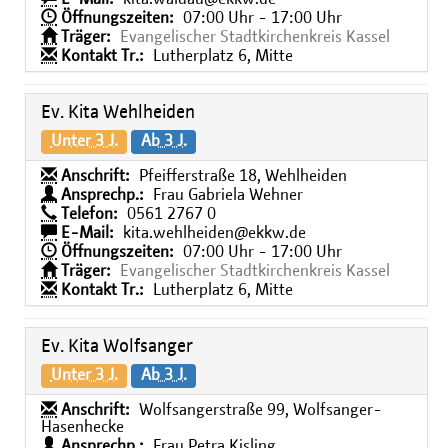
Öffnungszeiten:
07:00 Uhr - 17:00 Uhr
Träger:
Evangelischer Stadtkirchenkreis Kassel
Kontakt Tr.:
Lutherplatz 6, Mitte
Ev. Kita Wehlheiden
Unter 3 J.
Ab 3 J.
Anschrift:
Pfeifferstraße 18, Wehlheiden
Ansprechp.:
Frau Gabriela Wehner
Telefon:
0561 2767 0
E-Mail:
kita.wehlheiden@ekkw.de
Öffnungszeiten:
07:00 Uhr - 17:00 Uhr
Träger:
Evangelischer Stadtkirchenkreis Kassel
Kontakt Tr.:
Lutherplatz 6, Mitte
Ev. Kita Wolfsanger
Unter 3 J.
Ab 3 J.
Anschrift:
Wolfsangerstraße 99, Wolfsanger-
Hasenhecke
Ansprechp.:
Frau Petra Kisling