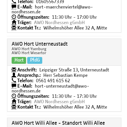
Telefon:
01605567339
E-Mail:
hort-maerchenviertel@awo-
nordhessen.de
Öffnungszeiten:
11:30 Uhr - 17:00 Uhr
Träger:
AWO Nordhessen gGmbH
Kontakt Tr.:
Wilhelmshöher Allee 32 A, Mitte
AWO Hort Unterneustadt
AWO Hort Ysenburg
AWO Hort Wesertor
Hort
PfdG
Anschrift:
Leipziger Straße 13, Unterneustadt
Ansprechp.:
Herr Sebastian Kempe
Telefon:
0561 491 615 62
E-Mail:
hort-unterneustadt@awo-
nordhessen.de
Öffnungszeiten:
11:30 Uhr - 17:30 Uhr
Träger:
AWO Nordhessen gGmbH
Kontakt Tr.:
Wilhelmshöher Allee 32 A, Mitte
AWO Hort Willi Allee - Standort Willi Allee