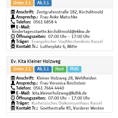
Unter 3 J.
Ab 3 J.
Anschrift:
Zentgrafenstraße 182, Kirchditmold
Ansprechp.:
Frau Anke Matschke
Telefon:
0561 6858 4
E-Mail:
kindertagesstaette.kirchditmold@ekkw.de
Öffnungszeiten:
07:00 Uhr - 17:00 Uhr
Träger:
Evangelischer Stadtkirchenkreis Kassel
Kontakt Tr.:
Lutherplatz 6, Mitte
Ev. Kita Kleiner Holzweg
Unter 3 J.
Ab 3 J.
Hort
PfdG
Anschrift:
Kleiner Holzweg 28, Wehlheiden
Ansprechp.:
Frau Veronica Reichstein
Telefon:
0561 7664 4440
E-Mail:
kita.kleinerholzweg@kdhk.de
Öffnungszeiten:
07:00 Uhr - 17:00 Uhr
Träger:
Kurhessisches Diakonissenhaus Kassel
Kontakt Tr.:
Goethestraße 85, Vorderer Westen