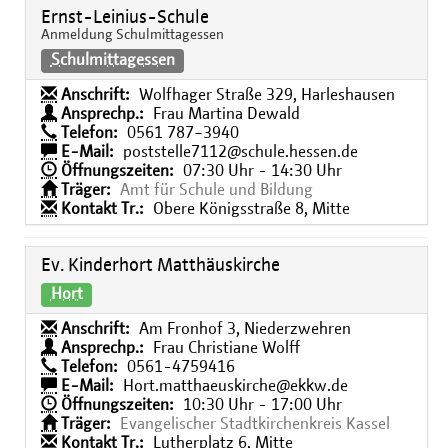
Ernst-Leinius-Schule
Anmeldung Schulmittagessen
Schulmittagessen
Anschrift:
Wolfhager Straße 329, Harleshausen
Ansprechp.:
Frau Martina Dewald
Telefon:
0561 787−3940
E-Mail:
poststelle7112@schule.hessen.de
Öffnungszeiten:
07:30 Uhr - 14:30 Uhr
Träger:
Amt für Schule und Bildung
Kontakt Tr.:
Obere Königsstraße 8, Mitte
Ev. Kinderhort Matthäuskirche
Hort
Anschrift:
Am Fronhof 3, Niederzwehren
Ansprechp.:
Frau Christiane Wolff
Telefon:
0561-4759416
E-Mail:
Hort.matthaeuskirche@ekkw.de
Öffnungszeiten:
10:30 Uhr - 17:00 Uhr
Träger:
Evangelischer Stadtkirchenkreis Kassel
Kontakt Tr.:
Lutherplatz 6, Mitte