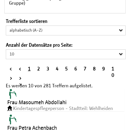
Gruppe)
Trefferliste sortieren
alphabetisch (A-Z)
Anzahl der Datensätze pro Seite:
10
<
<
1
2
3
4
5
6
7
8
9
1
<
0
>
>
>
Es werden
10
von
281
Treffern aufgelistet.
Frau Masoumeh Abdollahi
Kindertagespflegeperson - Stadtteil: Wehlheiden
Frau Petra Achenbach