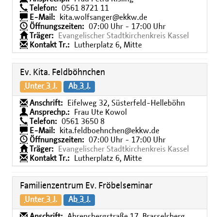
Telefon:
0561 8721 11
E-Mail:
kita.wolfsanger@ekkw.de
Öffnungszeiten:
07:00 Uhr - 17:00 Uhr
Träger:
Evangelischer Stadtkirchenkreis Kassel
Kontakt Tr.:
Lutherplatz 6, Mitte
Ev. Kita. Feldböhnchen
Unter 3 J.
Ab 3 J.
Anschrift:
Eifelweg 32, Süsterfeld-Helleböhn
Ansprechp.:
Frau Ute Kowol
Telefon:
0561 3650 8
E-Mail:
kita.feldboehnchen@ekkw.de
Öffnungszeiten:
07:00 Uhr - 17:00 Uhr
Träger:
Evangelischer Stadtkirchenkreis Kassel
Kontakt Tr.:
Lutherplatz 6, Mitte
Familienzentrum Ev. Fröbelseminar
Unter 3 J.
Ab 3 J.
Anschrift:
Ahrensbergstraße 17, Brasselsberg