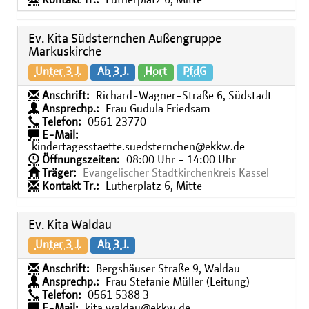
Kontakt Tr.:
Lutherplatz 6, Mitte
Ev. Kita Südsternchen Außengruppe
Markuskirche
Unter 3 J.
Ab 3 J.
Hort
PfdG
Anschrift:
Richard-Wagner-Straße 6, Südstadt
Ansprechp.:
Frau Gudula Friedsam
Telefon:
0561 23770
E-Mail:
kindertagesstaette.suedsternchen@ekkw.de
Öffnungszeiten:
08:00 Uhr - 14:00 Uhr
Träger:
Evangelischer Stadtkirchenkreis Kassel
Kontakt Tr.:
Lutherplatz 6, Mitte
Ev. Kita Waldau
Unter 3 J.
Ab 3 J.
Anschrift:
Bergshäuser Straße 9, Waldau
Ansprechp.:
Frau Stefanie Müller (Leitung)
Telefon:
0561 5388 3
E-Mail:
kita.waldau@ekkw.de