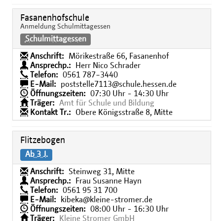
Fasanenhofschule
Anmeldung Schulmittagessen
Schulmittagessen
Anschrift:
Mörikestraße 66, Fasanenhof
Ansprechp.:
Herr Nico Schrader
Telefon:
0561 787−3440
E-Mail:
poststelle7113@schule.hessen.de
Öffnungszeiten:
07:30 Uhr - 14:30 Uhr
Träger:
Amt für Schule und Bildung
Kontakt Tr.:
Obere Königsstraße 8, Mitte
Flitzebogen
Ab 3 J.
Anschrift:
Steinweg 31, Mitte
Ansprechp.:
Frau Susanne Hayn
Telefon:
0561 95 31 700
E-Mail:
kibeka@kleine-stromer.de
Öffnungszeiten:
08:00 Uhr - 16:30 Uhr
Träger:
Kleine Stromer GmbH