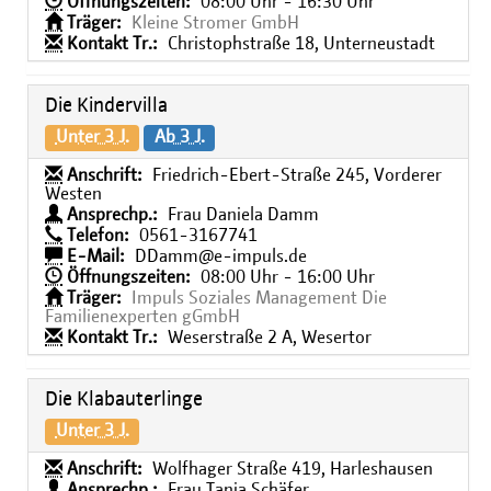
Öffnungszeiten:
08:00 Uhr - 16:30 Uhr
Träger:
Kleine Stromer GmbH
Kontakt Tr.:
Christophstraße 18, Unterneustadt
Die Kindervilla
Unter 3 J.
Ab 3 J.
Anschrift:
Friedrich-Ebert-Straße 245, Vorderer
Westen
Ansprechp.:
Frau Daniela Damm
Telefon:
0561-3167741
E-Mail:
DDamm@e-impuls.de
Öffnungszeiten:
08:00 Uhr - 16:00 Uhr
Träger:
Impuls Soziales Management Die
Familienexperten gGmbH
Kontakt Tr.:
Weserstraße 2 A, Wesertor
Die Klabauterlinge
Unter 3 J.
Anschrift:
Wolfhager Straße 419, Harleshausen
Ansprechp.:
Frau Tanja Schäfer