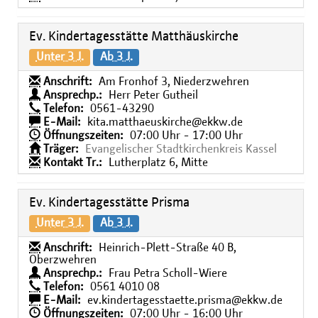
Ev. Kindertagesstätte Matthäuskirche
Unter 3 J.
Ab 3 J.
Anschrift:
Am Fronhof 3, Niederzwehren
Ansprechp.:
Herr Peter Gutheil
Telefon:
0561-43290
E-Mail:
kita.matthaeuskirche@ekkw.de
Öffnungszeiten:
07:00 Uhr - 17:00 Uhr
Träger:
Evangelischer Stadtkirchenkreis Kassel
Kontakt Tr.:
Lutherplatz 6, Mitte
Ev. Kindertagesstätte Prisma
Unter 3 J.
Ab 3 J.
Anschrift:
Heinrich-Plett-Straße 40 B,
Oberzwehren
Ansprechp.:
Frau Petra Scholl-Wiere
Telefon:
0561 4010 08
E-Mail:
ev.kindertagesstaette.prisma@ekkw.de
Öffnungszeiten:
07:00 Uhr - 16:00 Uhr