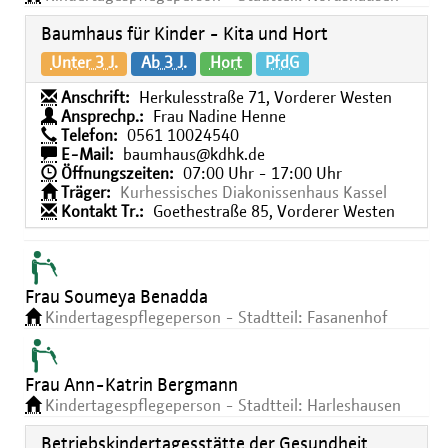
Baumhaus für Kinder - Kita und Hort
Unter 3 J.
Ab 3 J.
Hort
PfdG
Anschrift:
Herkulesstraße 71, Vorderer Westen
Ansprechp.:
Frau Nadine Henne
Telefon:
0561 10024540
E-Mail:
baumhaus@kdhk.de
Öffnungszeiten:
07:00 Uhr - 17:00 Uhr
Träger:
Kurhessisches Diakonissenhaus Kassel
Kontakt Tr.:
Goethestraße 85, Vorderer Westen
Frau Soumeya Benadda
Kindertagespflegeperson - Stadtteil: Fasanenhof
Frau Ann-Katrin Bergmann
Kindertagespflegeperson - Stadtteil: Harleshausen
Betriebskindertagesstätte der Gesundheit