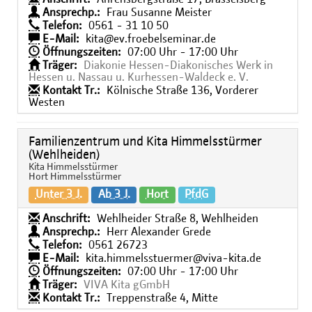
Ansprechp.:
Frau Susanne Meister
Telefon:
0561 - 31 10 50
E-Mail:
kita@ev.froebelseminar.de
Öffnungszeiten:
07:00 Uhr - 17:00 Uhr
Träger:
Diakonie Hessen-Diakonisches Werk in
Hessen u. Nassau u. Kurhessen-Waldeck e. V.
Kontakt Tr.:
Kölnische Straße 136, Vorderer
Westen
Familienzentrum und Kita Himmelsstürmer
(Wehlheiden)
Kita Himmelsstürmer
Hort Himmelsstürmer
Unter 3 J.
Ab 3 J.
Hort
PfdG
Anschrift:
Wehlheider Straße 8, Wehlheiden
Ansprechp.:
Herr Alexander Grede
Telefon:
0561 26723
E-Mail:
kita.himmelsstuermer@viva-kita.de
Öffnungszeiten:
07:00 Uhr - 17:00 Uhr
Träger:
VIVA Kita gGmbH
Kontakt Tr.:
Treppenstraße 4, Mitte