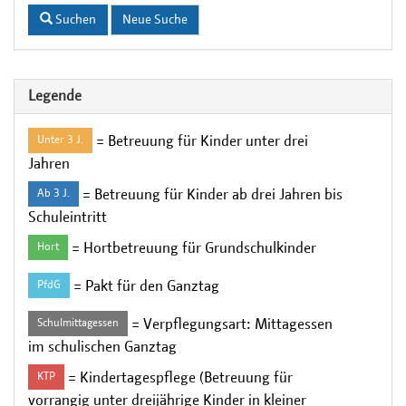
Suchen
Neue Suche
Legende
= Betreuung für Kinder unter drei
Unter 3 J.
Jahren
= Betreuung für Kinder ab drei Jahren bis
Ab 3 J.
Schuleintritt
= Hortbetreuung für Grundschulkinder
Hort
= Pakt für den Ganztag
PfdG
= Verpflegungsart: Mittagessen
Schulmittagessen
im schulischen Ganztag
= Kindertagespflege (Betreuung für
KTP
vorrangig unter dreijährige Kinder in kleiner