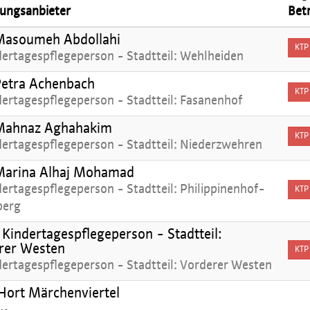
ungsanbieter
Bet
Masoumeh Abdollahi
KTP
dertagespflegeperson - Stadtteil: Wehlheiden
Petra Achenbach
KTP
dertagespflegeperson - Stadtteil: Fasanenhof
Mahnaz Aghahakim
KTP
dertagespflegeperson - Stadtteil: Niederzwehren
Marina Alhaj Mohamad
ertagespflegeperson - Stadtteil: Philippinenhof-
KTP
berg
Kindertagespflegeperson - Stadtteil:
rer Westen
KTP
dertagespflegeperson - Stadtteil: Vorderer Westen
ort Märchenviertel