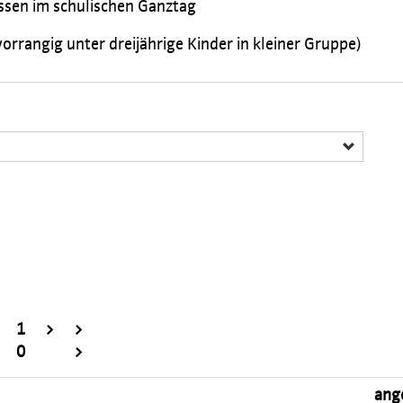
ssen im schulischen Ganztag
orrangig unter dreijährige Kinder in kleiner Gruppe)
1
>
>
0
>
ang