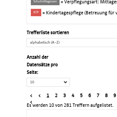
= Verpflegungsart: Mittage
Schulmittagessen
= Kindertagespflege (Betreuung für v
KTP
Trefferliste sortieren
alphabetisch (A-Z)
Anzahl der
Datensätze pro
Seite:
10
<
<
1
2
3
4
5
6
7
8
9
<
Es werden
10
von
281
Treffern aufgelistet.