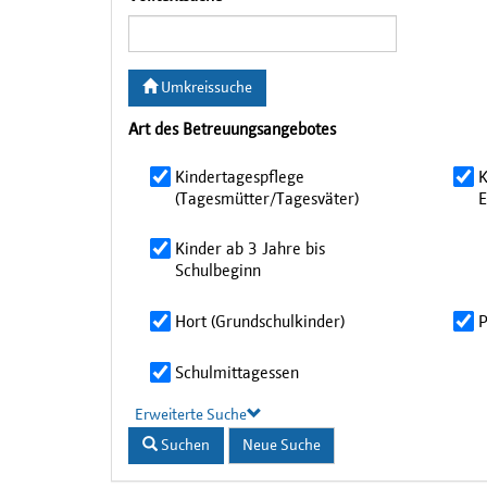
Umkreissuche
Art des Betreuungsangebotes
Kindertagespflege
K
(Tagesmütter/Tagesväter)
E
Kinder ab 3 Jahre bis
Schulbeginn
Hort (Grundschulkinder)
P
Schulmittagessen
Erweiterte Suche
Suchen
Neue Suche