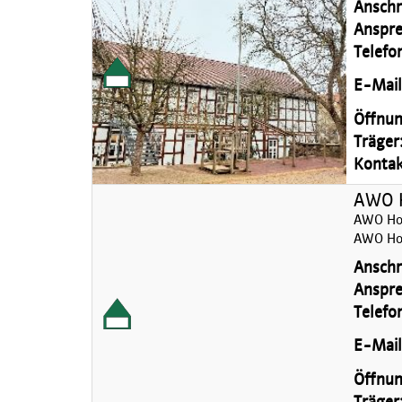
Anschri
Anspre
Telefo
E-Mail
Öffnun
Träger
Kontakt
AWO H
AWO Hor
AWO Hor
Anschri
Anspre
Telefo
E-Mail
Öffnun