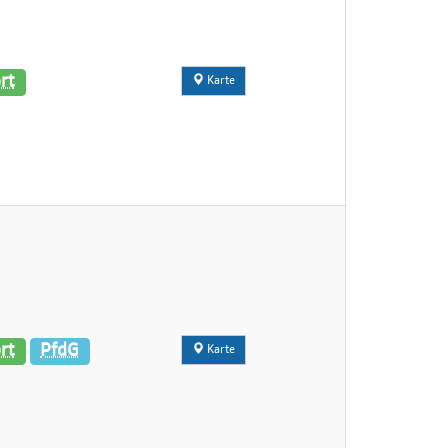
rt
Karte
rt
PfdG
Karte