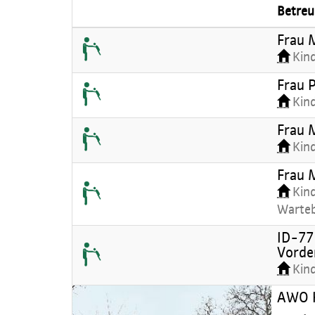
Betreu
Frau 
Kin
Frau 
Kin
Frau 
Kin
Frau 
Kind
Warte
ID-77 
Vorde
Kin
AWO H