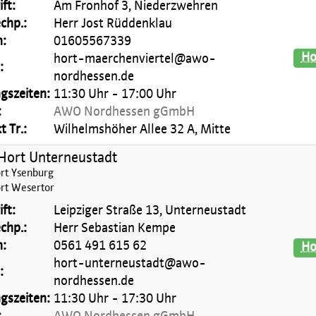
ft:
Am Fronhof 3, Niederzwehren
chp.:
Herr Jost Rüddenklau
n:
01605567339
Ho
hort-maerchenviertel@awo-
:
nordhessen.de
gszeiten:
11:30 Uhr - 17:00 Uhr
:
AWO Nordhessen gGmbH
 Tr.:
Wilhelmshöher Allee 32 A, Mitte
ort Unterneustadt
t Ysenburg
t Wesertor
ft:
Leipziger Straße 13, Unterneustadt
chp.:
Herr Sebastian Kempe
n:
0561 491 615 62
Ho
hort-unterneustadt@awo-
:
nordhessen.de
gszeiten:
11:30 Uhr - 17:30 Uhr