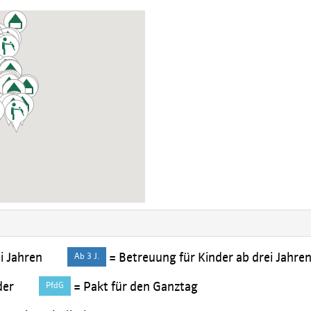
i Jahren
= Betreuung für Kinder ab drei Jahren 
Ab 3 J.
der
= Pakt für den Ganztag
PfdG