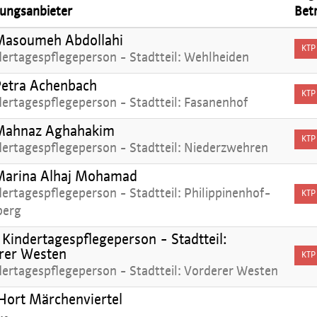
ungsanbieter
Bet
Masoumeh Abdollahi
KTP
dertagespflegeperson - Stadtteil: Wehlheiden
Petra Achenbach
KTP
dertagespflegeperson - Stadtteil: Fasanenhof
Mahnaz Aghahakim
KTP
dertagespflegeperson - Stadtteil: Niederzwehren
Marina Alhaj Mohamad
ertagespflegeperson - Stadtteil: Philippinenhof-
KTP
berg
Kindertagespflegeperson - Stadtteil:
rer Westen
KTP
dertagespflegeperson - Stadtteil: Vorderer Westen
ort Märchenviertel