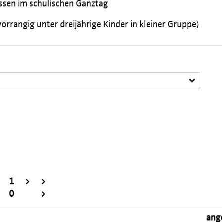
ssen im schulischen Ganztag
orrangig unter dreijährige Kinder in kleiner Gruppe)
1
>
>
0
>
ang