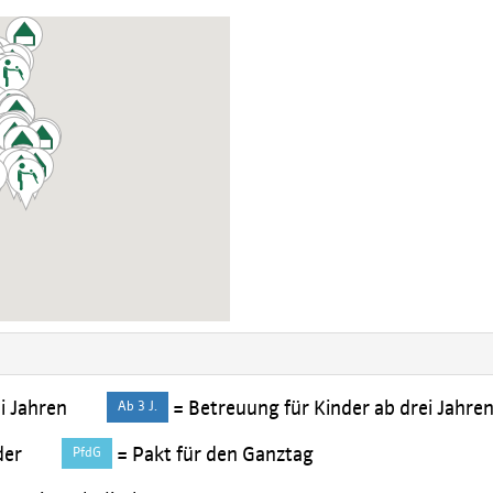
i Jahren
= Betreuung für Kinder ab drei Jahren 
Ab 3 J.
der
= Pakt für den Ganztag
PfdG