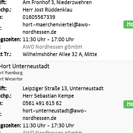
ft:
Am Fronhof 3, Niederzwehren
chp.:
Herr Jost Rüddenklau
n:
01605567339
Ho
hort-maerchenviertel@awo-
:
nordhessen.de
gszeiten:
11:30 Uhr - 17:00 Uhr
:
AWO Nordhessen gGmbH
 Tr.:
Wilhelmshöher Allee 32 A, Mitte
ort Unterneustadt
t Ysenburg
t Wesertor
ft:
Leipziger Straße 13, Unterneustadt
chp.:
Herr Sebastian Kempe
n:
0561 491 615 62
Ho
hort-unterneustadt@awo-
:
nordhessen.de
gszeiten:
11:30 Uhr - 17:30 Uhr