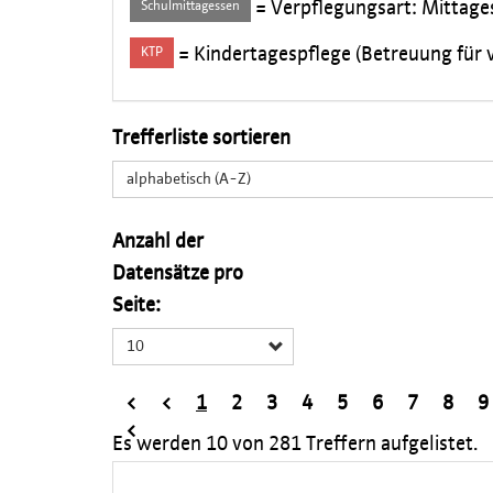
= Verpflegungsart: Mittage
Schulmittagessen
= Kindertagespflege (Betreuung für v
KTP
Trefferliste sortieren
alphabetisch (A-Z)
Anzahl der
Datensätze pro
Seite:
10
<
<
1
2
3
4
5
6
7
8
9
<
Es werden
10
von
281
Treffern aufgelistet.