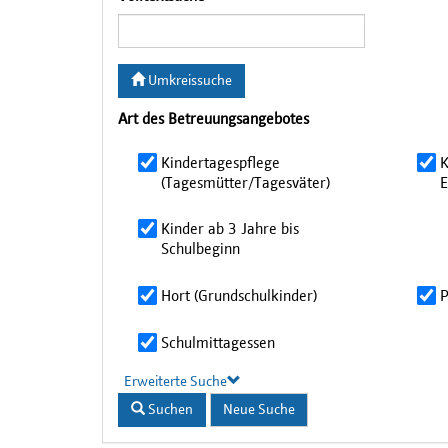
Umkreissuche
Art des Betreuungsangebotes
Kindertagespflege
K
(Tagesmütter/Tagesväter)
E
Kinder ab 3 Jahre bis
Schulbeginn
Hort (Grundschulkinder)
P
Schulmittagessen
Erweiterte Suche
Suchen
Neue Suche