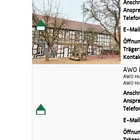
Anschri
Anspre
Telefo
E-Mail
Öffnun
Träger
Kontakt
AWO H
AWO Hor
AWO Hor
Anschri
Anspre
Telefo
E-Mail
Öffnun