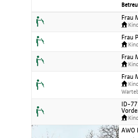
Betreu
Frau 
Kin
Frau 
Kin
Frau 
Kin
Frau 
Kind
Warte
ID-77 
Vorde
Kin
AWO H