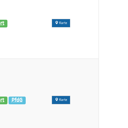
rt
Karte
rt
PfdG
Karte