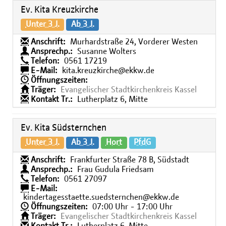
Ev. Kita Kreuzkirche
Unter 3 J.
Ab 3 J.
Anschrift:
Murhardstraße 24, Vorderer Westen
Ansprechp.:
Susanne Wolters
Telefon:
0561 17219
E-Mail:
kita.kreuzkirche@ekkw.de
Öffnungszeiten:
Träger:
Evangelischer Stadtkirchenkreis Kassel
Kontakt Tr.:
Lutherplatz 6, Mitte
Ev. Kita Südsternchen
Unter 3 J.
Ab 3 J.
Hort
PfdG
Anschrift:
Frankfurter Straße 78 B, Südstadt
Ansprechp.:
Frau Gudula Friedsam
Telefon:
0561 27097
E-Mail:
kindertagesstaette.suedsternchen@ekkw.de
Öffnungszeiten:
07:00 Uhr - 17:00 Uhr
Träger:
Evangelischer Stadtkirchenkreis Kassel