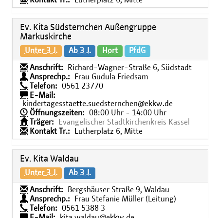
Kontakt Tr.:
Lutherplatz 6, Mitte
Ev. Kita Südsternchen Außengruppe
Markuskirche
Unter 3 J.
Ab 3 J.
Hort
PfdG
Anschrift:
Richard-Wagner-Straße 6, Südstadt
Ansprechp.:
Frau Gudula Friedsam
Telefon:
0561 23770
E-Mail:
kindertagesstaette.suedsternchen@ekkw.de
Öffnungszeiten:
08:00 Uhr - 14:00 Uhr
Träger:
Evangelischer Stadtkirchenkreis Kassel
Kontakt Tr.:
Lutherplatz 6, Mitte
Ev. Kita Waldau
Unter 3 J.
Ab 3 J.
Anschrift:
Bergshäuser Straße 9, Waldau
Ansprechp.:
Frau Stefanie Müller (Leitung)
Telefon:
0561 5388 3
E-Mail:
kita.waldau@ekkw.de