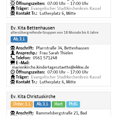
Öffnungszeiten:
07:00 Uhr - 17:00 Uhr
Träger:
Evangelischer Stadtkirchenkreis Kassel
Kontakt Tr.:
Lutherplatz 6, Mitte
Ev. Kita Bettenhausen
altersübergreifende Gruppen von 18 Monate bis 6 Jahre
Ab 3 J.
Anschrift:
Pfarrstraße 34, Bettenhausen
Ansprechp.:
Frau Sarah Thielen
Telefon:
0561 571248
E-Mail:
marienkirche.kindertagesstaette@ekkw.de
Öffnungszeiten:
07:00 Uhr - 17:00 Uhr
Träger:
Evangelischer Stadtkirchenkreis Kassel
Kontakt Tr.:
Lutherplatz 6, Mitte
Ev. Kita Christuskirche
Unter 3 J.
Ab 3 J.
Hort
PfdG
Anschrift:
Rammelsbergstraße 21, Bad