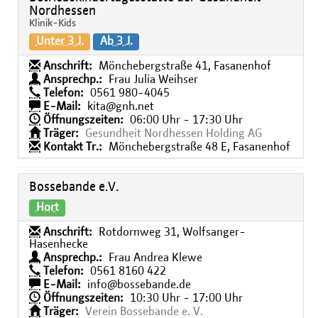
Nordhessen
Klinik-Kids
Unter 3 J.
Ab 3 J.
Anschrift:
Mönchebergstraße 41, Fasanenhof
Ansprechp.:
Frau Julia Weihser
Telefon:
0561 980-4045
E-Mail:
kita@gnh.net
Öffnungszeiten:
06:00 Uhr - 17:30 Uhr
Träger:
Gesundheit Nordhessen Holding AG
Kontakt Tr.:
Mönchebergstraße 48 E, Fasanenhof
Bossebande e.V.
Hort
Anschrift:
Rotdornweg 31, Wolfsanger-
Hasenhecke
Ansprechp.:
Frau Andrea Klewe
Telefon:
0561 8160 422
E-Mail:
info@bossebande.de
Öffnungszeiten:
10:30 Uhr - 17:00 Uhr
Träger:
Verein Bossebande e. V.