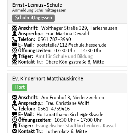
Ernst-Leinius-Schule
Anmeldung Schulmittagessen
Schulmittagessen
Anschrift:
Wolfhager Straße 329, Harleshausen
Ansprechp.:
Frau Martina Dewald
Telefon:
0561 787−3940
E-Mail:
poststelle7112@schule.hessen.de
Öffnungszeiten:
07:30 Uhr - 14:30 Uhr
Träger:
Amt für Schule und Bildung
Kontakt Tr.:
Obere Königsstraße 8, Mitte
Ev. Kinderhort Matthäuskirche
Hort
Anschrift:
Am Fronhof 3, Niederzwehren
Ansprechp.:
Frau Christiane Wolff
Telefon:
0561-4759416
E-Mail:
Hort.matthaeuskirche@ekkw.de
Öffnungszeiten:
10:30 Uhr - 17:00 Uhr
Träger:
Evangelischer Stadtkirchenkreis Kassel
Kontakt Tr.:
Lutherplatz 6, Mitte