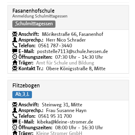
Fasanenhofschule
Anmeldung Schulmittagessen
Schulmittagessen
Anschrift:
Mörikestraße 66, Fasanenhof
Ansprechp.:
Herr Nico Schrader
Telefon:
0561 787−3440
E-Mail:
poststelle7113@schule.hessen.de
Öffnungszeiten:
07:30 Uhr - 14:30 Uhr
Träger:
Amt für Schule und Bildung
Kontakt Tr.:
Obere Königsstraße 8, Mitte
Flitzebogen
Ab 3 J.
Anschrift:
Steinweg 31, Mitte
Ansprechp.:
Frau Susanne Hayn
Telefon:
0561 95 31 700
E-Mail:
kibeka@kleine-stromer.de
Öffnungszeiten:
08:00 Uhr - 16:30 Uhr
Träger:
Kleine Stromer GmbH