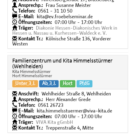
Ansprechp.:
Frau Susanne Meister
Telefon:
0561 - 31 10 50
E-Mail:
kita@ev.froebelseminar.de
Öffnungszeiten:
07:00 Uhr - 17:00 Uhr
Träger:
Diakonie Hessen-Diakonisches Werk in
Hessen u. Nassau u. Kurhessen-Waldeck e. V.
Kontakt Tr.:
Kölnische Straße 136, Vorderer
Westen
Familienzentrum und Kita Himmelsstürmer
(Wehlheiden)
Kita Himmelsstürmer
Hort Himmelsstürmer
Unter 3 J.
Ab 3 J.
Hort
PfdG
Anschrift:
Wehlheider Straße 8, Wehlheiden
Ansprechp.:
Herr Alexander Grede
Telefon:
0561 26723
E-Mail:
kita.himmelsstuermer@viva-kita.de
Öffnungszeiten:
07:00 Uhr - 17:00 Uhr
Träger:
VIVA Kita gGmbH
Kontakt Tr.:
Treppenstraße 4, Mitte