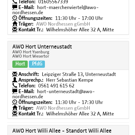
Telefon:
01605567339
E-Mail:
hort-maerchenviertel@awo-
nordhessen.de
Öffnungszeiten:
11:30 Uhr - 17:00 Uhr
Träger:
AWO Nordhessen gGmbH
Kontakt Tr.:
Wilhelmshöher Allee 32 A, Mitte
AWO Hort Unterneustadt
AWO Hort Ysenburg
AWO Hort Wesertor
Hort
PfdG
Anschrift:
Leipziger Straße 13, Unterneustadt
Ansprechp.:
Herr Sebastian Kempe
Telefon:
0561 491 615 62
E-Mail:
hort-unterneustadt@awo-
nordhessen.de
Öffnungszeiten:
11:30 Uhr - 17:30 Uhr
Träger:
AWO Nordhessen gGmbH
Kontakt Tr.:
Wilhelmshöher Allee 32 A, Mitte
AWO Hort Willi Allee - Standort Willi Allee