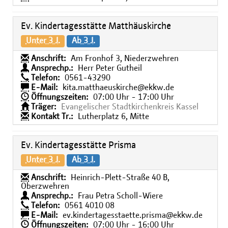
Ev. Kindertagesstätte Matthäuskirche
Unter 3 J.
Ab 3 J.
Anschrift:
Am Fronhof 3, Niederzwehren
Ansprechp.:
Herr Peter Gutheil
Telefon:
0561-43290
E-Mail:
kita.matthaeuskirche@ekkw.de
Öffnungszeiten:
07:00 Uhr - 17:00 Uhr
Träger:
Evangelischer Stadtkirchenkreis Kassel
Kontakt Tr.:
Lutherplatz 6, Mitte
Ev. Kindertagesstätte Prisma
Unter 3 J.
Ab 3 J.
Anschrift:
Heinrich-Plett-Straße 40 B,
Oberzwehren
Ansprechp.:
Frau Petra Scholl-Wiere
Telefon:
0561 4010 08
E-Mail:
ev.kindertagesstaette.prisma@ekkw.de
Öffnungszeiten:
07:00 Uhr - 16:00 Uhr