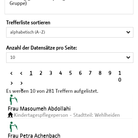
Gruppe)
Trefferliste sortieren
alphabetisch (A-Z)
Anzahl der Datensätze pro Seite:
10
<
<
1
2
3
4
5
6
7
8
9
1
<
0
>
>
>
Es werden
10
von
281
Treffern aufgelistet.
Frau Masoumeh Abdollahi
Kindertagespflegeperson - Stadtteil: Wehlheiden
Frau Petra Achenbach