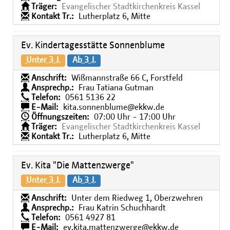
Träger:
Evangelischer Stadtkirchenkreis Kassel
Kontakt Tr.:
Lutherplatz 6, Mitte
Ev. Kindertagesstätte Sonnenblume
Unter 3 J.
Ab 3 J.
Anschrift:
Wißmannstraße 66 C, Forstfeld
Ansprechp.:
Frau Tatiana Gutman
Telefon:
0561 5136 22
E-Mail:
kita.sonnenblume@ekkw.de
Öffnungszeiten:
07:00 Uhr - 17:00 Uhr
Träger:
Evangelischer Stadtkirchenkreis Kassel
Kontakt Tr.:
Lutherplatz 6, Mitte
Ev. Kita "Die Mattenzwerge"
Unter 3 J.
Ab 3 J.
Anschrift:
Unter dem Riedweg 1, Oberzwehren
Ansprechp.:
Frau Katrin Schuchhardt
Telefon:
0561 4927 81
E-Mail:
ev.kita.mattenzwerge@ekkw.de