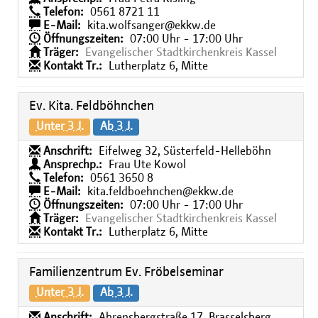
Telefon:
0561 8721 11
E-Mail:
kita.wolfsanger@ekkw.de
Öffnungszeiten:
07:00 Uhr - 17:00 Uhr
Träger:
Evangelischer Stadtkirchenkreis Kassel
Kontakt Tr.:
Lutherplatz 6, Mitte
Ev. Kita. Feldböhnchen
Unter 3 J.
Ab 3 J.
Anschrift:
Eifelweg 32, Süsterfeld-Helleböhn
Ansprechp.:
Frau Ute Kowol
Telefon:
0561 3650 8
E-Mail:
kita.feldboehnchen@ekkw.de
Öffnungszeiten:
07:00 Uhr - 17:00 Uhr
Träger:
Evangelischer Stadtkirchenkreis Kassel
Kontakt Tr.:
Lutherplatz 6, Mitte
Familienzentrum Ev. Fröbelseminar
Unter 3 J.
Ab 3 J.
Anschrift:
Ahrensbergstraße 17, Brasselsberg