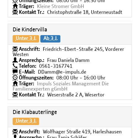
Öffnungszeiten:
08:00 Uhr - 16:30 Uhr
Träger:
Kleine Stromer GmbH
Kontakt Tr.:
Christophstraße 18, Unterneustadt
Die Kindervilla
Unter 3 J.
Ab 3 J.
Anschrift:
Friedrich-Ebert-Straße 245, Vorderer
Westen
Ansprechp.:
Frau Daniela Damm
Telefon:
0561-3167741
E-Mail:
DDamm@e-impuls.de
Öffnungszeiten:
08:00 Uhr - 16:00 Uhr
Träger:
Impuls Soziales Management Die
Familienexperten gGmbH
Kontakt Tr.:
Weserstraße 2 A, Wesertor
Die Klabauterlinge
Unter 3 J.
Anschrift:
Wolfhager Straße 419, Harleshausen
Ansprechp.:
Frau Tanja Schäfer