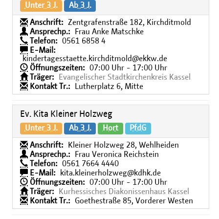
Unter 3 J.
Ab 3 J.
Anschrift:
Zentgrafenstraße 182, Kirchditmold
Ansprechp.:
Frau Anke Matschke
Telefon:
0561 6858 4
E-Mail:
kindertagesstaette.kirchditmold@ekkw.de
Öffnungszeiten:
07:00 Uhr - 17:00 Uhr
Träger:
Evangelischer Stadtkirchenkreis Kassel
Kontakt Tr.:
Lutherplatz 6, Mitte
Ev. Kita Kleiner Holzweg
Unter 3 J.
Ab 3 J.
Hort
PfdG
Anschrift:
Kleiner Holzweg 28, Wehlheiden
Ansprechp.:
Frau Veronica Reichstein
Telefon:
0561 7664 4440
E-Mail:
kita.kleinerholzweg@kdhk.de
Öffnungszeiten:
07:00 Uhr - 17:00 Uhr
Träger:
Kurhessisches Diakonissenhaus Kassel
Kontakt Tr.:
Goethestraße 85, Vorderer Westen