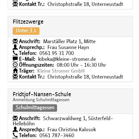
Kontakt Tr.:
Christophstraße 18, Unterneustadt
Flitzezwerge
Unter 3 J.
Anschrift:
Marställer Platz 1, Mitte
Ansprechp.:
Frau Susanne Hayn
Telefon:
0561 95 31 700
E-Mail:
kibeka@kleine-stromer.de
Öffnungszeiten:
08:00 Uhr - 16:30 Uhr
Träger:
Kleine Stromer GmbH
Kontakt Tr.:
Christophstraße 18, Unterneustadt
Fridtjof-Nansen-Schule
Anmeldung Schulmittagessen
Schulmittagessen
Anschrift:
Schwarzwaldweg 1, Süsterfeld-
Helleböhn
Ansprechp.:
Frau Christina Kalosok
Telefon:
0561 787−3460