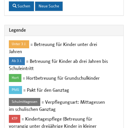
Suchen
Neue Suche
Legende
= Betreuung für Kinder unter drei
Unter 3 J.
Jahren
= Betreuung für Kinder ab drei Jahren bis
Ab 3 J.
Schuleintritt
= Hortbetreuung für Grundschulkinder
Hort
= Pakt für den Ganztag
PfdG
= Verpflegungsart: Mittagessen
Schulmittagessen
im schulischen Ganztag
= Kindertagespflege (Betreuung für
KTP
vorrangig unter dreijährige Kinder in kleiner