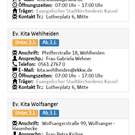
Öffnungszeiten:
07:00 Uhr - 17:00 Uhr
Träger:
Evangelischer Stadtkirchenkreis Kassel
Kontakt Tr.:
Lutherplatz 6, Mitte
Ev. Kita Wehlheiden
Unter 3 J.
Ab 3 J.
Anschrift:
Pfeifferstraße 18, Wehlheiden
Ansprechp.:
Frau Gabriela Wehner
Telefon:
0561 2767 0
E-Mail:
kita.wehlheiden@ekkw.de
Öffnungszeiten:
07:00 Uhr - 17:00 Uhr
Träger:
Evangelischer Stadtkirchenkreis Kassel
Kontakt Tr.:
Lutherplatz 6, Mitte
Ev. Kita Wolfsanger
Unter 3 J.
Ab 3 J.
Anschrift:
Wolfsangerstraße 99, Wolfsanger-
Hasenhecke
Ansprechp.:
Frau Petra Kisling