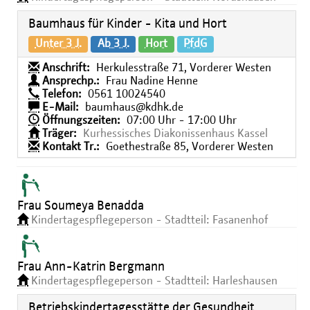
Baumhaus für Kinder - Kita und Hort
Unter 3 J.
Ab 3 J.
Hort
PfdG
Anschrift:
Herkulesstraße 71, Vorderer Westen
Ansprechp.:
Frau Nadine Henne
Telefon:
0561 10024540
E-Mail:
baumhaus@kdhk.de
Öffnungszeiten:
07:00 Uhr - 17:00 Uhr
Träger:
Kurhessisches Diakonissenhaus Kassel
Kontakt Tr.:
Goethestraße 85, Vorderer Westen
Frau Soumeya Benadda
Kindertagespflegeperson - Stadtteil: Fasanenhof
Frau Ann-Katrin Bergmann
Kindertagespflegeperson - Stadtteil: Harleshausen
Betriebskindertagesstätte der Gesundheit