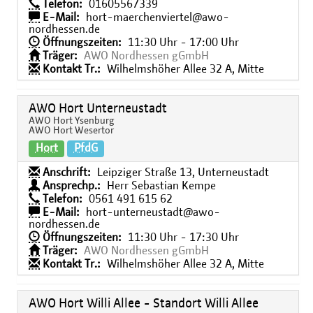
Telefon:
01605567339
E-Mail:
hort-maerchenviertel@awo-
nordhessen.de
Öffnungszeiten:
11:30 Uhr - 17:00 Uhr
Träger:
AWO Nordhessen gGmbH
Kontakt Tr.:
Wilhelmshöher Allee 32 A, Mitte
AWO Hort Unterneustadt
AWO Hort Ysenburg
AWO Hort Wesertor
Hort
PfdG
Anschrift:
Leipziger Straße 13, Unterneustadt
Ansprechp.:
Herr Sebastian Kempe
Telefon:
0561 491 615 62
E-Mail:
hort-unterneustadt@awo-
nordhessen.de
Öffnungszeiten:
11:30 Uhr - 17:30 Uhr
Träger:
AWO Nordhessen gGmbH
Kontakt Tr.:
Wilhelmshöher Allee 32 A, Mitte
AWO Hort Willi Allee - Standort Willi Allee