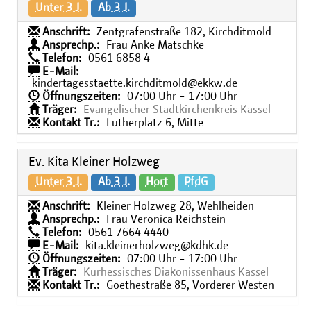
Unter 3 J.
Ab 3 J.
Anschrift:
Zentgrafenstraße 182, Kirchditmold
Ansprechp.:
Frau Anke Matschke
Telefon:
0561 6858 4
E-Mail:
kindertagesstaette.kirchditmold@ekkw.de
Öffnungszeiten:
07:00 Uhr - 17:00 Uhr
Träger:
Evangelischer Stadtkirchenkreis Kassel
Kontakt Tr.:
Lutherplatz 6, Mitte
Ev. Kita Kleiner Holzweg
Unter 3 J.
Ab 3 J.
Hort
PfdG
Anschrift:
Kleiner Holzweg 28, Wehlheiden
Ansprechp.:
Frau Veronica Reichstein
Telefon:
0561 7664 4440
E-Mail:
kita.kleinerholzweg@kdhk.de
Öffnungszeiten:
07:00 Uhr - 17:00 Uhr
Träger:
Kurhessisches Diakonissenhaus Kassel
Kontakt Tr.:
Goethestraße 85, Vorderer Westen