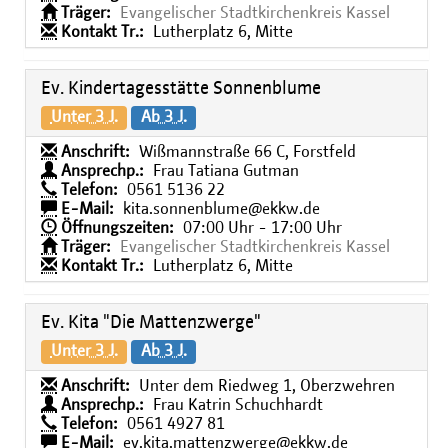
Träger:
Evangelischer Stadtkirchenkreis Kassel
Kontakt Tr.:
Lutherplatz 6, Mitte
Ev. Kindertagesstätte Sonnenblume
Unter 3 J.
Ab 3 J.
Anschrift:
Wißmannstraße 66 C, Forstfeld
Ansprechp.:
Frau Tatiana Gutman
Telefon:
0561 5136 22
E-Mail:
kita.sonnenblume@ekkw.de
Öffnungszeiten:
07:00 Uhr - 17:00 Uhr
Träger:
Evangelischer Stadtkirchenkreis Kassel
Kontakt Tr.:
Lutherplatz 6, Mitte
Ev. Kita "Die Mattenzwerge"
Unter 3 J.
Ab 3 J.
Anschrift:
Unter dem Riedweg 1, Oberzwehren
Ansprechp.:
Frau Katrin Schuchhardt
Telefon:
0561 4927 81
E-Mail:
ev.kita.mattenzwerge@ekkw.de