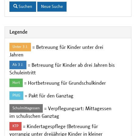
Suchen
Neue Suche
Legende
= Betreuung für Kinder unter drei
Unter 3 J.
Jahren
= Betreuung für Kinder ab drei Jahren bis
Ab 3 J.
Schuleintritt
= Hortbetreuung für Grundschulkinder
Hort
= Pakt für den Ganztag
PfdG
= Verpflegungsart: Mittagessen
Schulmittagessen
im schulischen Ganztag
= Kindertagespflege (Betreuung für
KTP
vorrangig unter dreijährige Kinder in kleiner