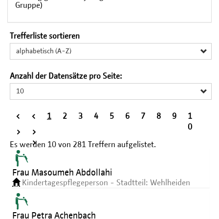
Gruppe)
Trefferliste sortieren
alphabetisch (A-Z)
Anzahl der Datensätze pro Seite:
10
<
<
1
2
3
4
5
6
7
8
9
1
<
0
>
>
>
Es werden
10
von
281
Treffern aufgelistet.
Frau Masoumeh Abdollahi
Kindertagespflegeperson - Stadtteil: Wehlheiden
Frau Petra Achenbach