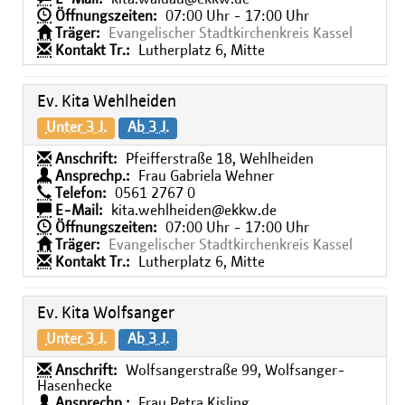
Öffnungszeiten:
07:00 Uhr - 17:00 Uhr
Träger:
Evangelischer Stadtkirchenkreis Kassel
Kontakt Tr.:
Lutherplatz 6, Mitte
Ev. Kita Wehlheiden
Unter 3 J.
Ab 3 J.
Anschrift:
Pfeifferstraße 18, Wehlheiden
Ansprechp.:
Frau Gabriela Wehner
Telefon:
0561 2767 0
E-Mail:
kita.wehlheiden@ekkw.de
Öffnungszeiten:
07:00 Uhr - 17:00 Uhr
Träger:
Evangelischer Stadtkirchenkreis Kassel
Kontakt Tr.:
Lutherplatz 6, Mitte
Ev. Kita Wolfsanger
Unter 3 J.
Ab 3 J.
Anschrift:
Wolfsangerstraße 99, Wolfsanger-
Hasenhecke
Ansprechp.:
Frau Petra Kisling