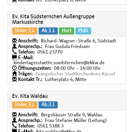
Kontakt Tr.:
Lutherplatz 6, Mitte
Ev. Kita Südsternchen Außengruppe
Markuskirche
Unter 3 J.
Ab 3 J.
Hort
PfdG
Anschrift:
Richard-Wagner-Straße 6, Südstadt
Ansprechp.:
Frau Gudula Friedsam
Telefon:
0561 23770
E-Mail:
kindertagesstaette.suedsternchen@ekkw.de
Öffnungszeiten:
08:00 Uhr - 14:00 Uhr
Träger:
Evangelischer Stadtkirchenkreis Kassel
Kontakt Tr.:
Lutherplatz 6, Mitte
Ev. Kita Waldau
Unter 3 J.
Ab 3 J.
Anschrift:
Bergshäuser Straße 9, Waldau
Ansprechp.:
Frau Stefanie Müller (Leitung)
Telefon:
0561 5388 3
E-Mail:
kita.waldau@ekkw.de