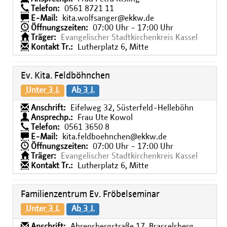
Telefon:
0561 8721 11
E-Mail:
kita.wolfsanger@ekkw.de
Öffnungszeiten:
07:00 Uhr - 17:00 Uhr
Träger:
Evangelischer Stadtkirchenkreis Kassel
Kontakt Tr.:
Lutherplatz 6, Mitte
Ev. Kita. Feldböhnchen
Unter 3 J.
Ab 3 J.
Anschrift:
Eifelweg 32, Süsterfeld-Helleböhn
Ansprechp.:
Frau Ute Kowol
Telefon:
0561 3650 8
E-Mail:
kita.feldboehnchen@ekkw.de
Öffnungszeiten:
07:00 Uhr - 17:00 Uhr
Träger:
Evangelischer Stadtkirchenkreis Kassel
Kontakt Tr.:
Lutherplatz 6, Mitte
Familienzentrum Ev. Fröbelseminar
Unter 3 J.
Ab 3 J.
Anschrift:
Ahrensbergstraße 17, Brasselsberg