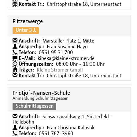
Kontakt Tr.:
Christophstraße 18, Unterneustadt
Flitzezwerge
Unter 3 J.
Anschrift:
Marställer Platz 1, Mitte
Ansprechp.:
Frau Susanne Hayn
Telefon:
0561 95 31 700
E-Mail:
kibeka@kleine-stromer.de
Öffnungszeiten:
08:00 Uhr - 16:30 Uhr
Träger:
Kleine Stromer GmbH
Kontakt Tr.:
Christophstraße 18, Unterneustadt
Fridtjof-Nansen-Schule
Anmeldung Schulmittagessen
Schulmittagessen
Anschrift:
Schwarzwaldweg 1, Süsterfeld-
Helleböhn
Ansprechp.:
Frau Christina Kalosok
Telefon:
0561 787−3460