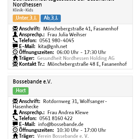
Nordhessen
Klinik-Kids
Unter 3 J.
Ab 3 J.
Anschrift:
Mönchebergstraße 41, Fasanenhof
Ansprechp.:
Frau Julia Weihser
Telefon:
0561 980-4045
E-Mail:
kita@gnh.net
Öffnungszeiten:
06:00 Uhr - 17:30 Uhr
Träger:
Gesundheit Nordhessen Holding AG
Kontakt Tr.:
Mönchebergstraße 48 E, Fasanenhof
Bossebande e.V.
Hort
Anschrift:
Rotdornweg 31, Wolfsanger-
Hasenhecke
Ansprechp.:
Frau Andrea Klewe
Telefon:
0561 8160 422
E-Mail:
info@bossebande.de
Öffnungszeiten:
10:30 Uhr - 17:00 Uhr
Träger:
Verein Bossebande e. V.