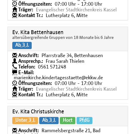
Öffnungszeiten:
07:00 Uhr - 17:00 Uhr
Träger:
Evangelischer Stadtkirchenkreis Kassel
Kontakt Tr.:
Lutherplatz 6, Mitte
Ev. Kita Bettenhausen
altersübergreifende Gruppen von 18 Monate bis 6 Jahre
Ab 3 J.
Anschrift:
Pfarrstraße 34, Bettenhausen
Ansprechp.:
Frau Sarah Thielen
Telefon:
0561 571248
E-Mail:
marienkirche.kindertagesstaette@ekkw.de
Öffnungszeiten:
07:00 Uhr - 17:00 Uhr
Träger:
Evangelischer Stadtkirchenkreis Kassel
Kontakt Tr.:
Lutherplatz 6, Mitte
Ev. Kita Christuskirche
Unter 3 J.
Ab 3 J.
Hort
PfdG
Anschrift:
Rammelsbergstraße 21, Bad