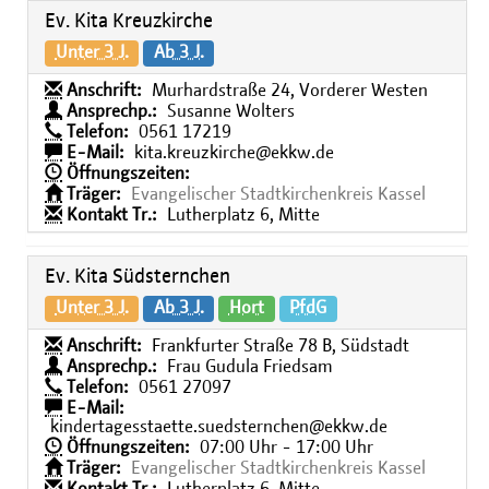
Ev. Kita Kreuzkirche
Unter 3 J.
Ab 3 J.
Anschrift:
Murhardstraße 24, Vorderer Westen
Ansprechp.:
Susanne Wolters
Telefon:
0561 17219
E-Mail:
kita.kreuzkirche@ekkw.de
Öffnungszeiten:
Träger:
Evangelischer Stadtkirchenkreis Kassel
Kontakt Tr.:
Lutherplatz 6, Mitte
Ev. Kita Südsternchen
Unter 3 J.
Ab 3 J.
Hort
PfdG
Anschrift:
Frankfurter Straße 78 B, Südstadt
Ansprechp.:
Frau Gudula Friedsam
Telefon:
0561 27097
E-Mail:
kindertagesstaette.suedsternchen@ekkw.de
Öffnungszeiten:
07:00 Uhr - 17:00 Uhr
Träger:
Evangelischer Stadtkirchenkreis Kassel