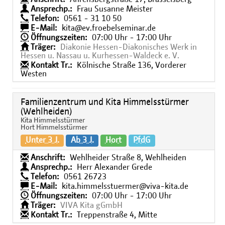
Ansprechp.:
Frau Susanne Meister
Telefon:
0561 - 31 10 50
E-Mail:
kita@ev.froebelseminar.de
Öffnungszeiten:
07:00 Uhr - 17:00 Uhr
Träger:
Diakonie Hessen-Diakonisches Werk in
Hessen u. Nassau u. Kurhessen-Waldeck e. V.
Kontakt Tr.:
Kölnische Straße 136, Vorderer
Westen
Familienzentrum und Kita Himmelsstürmer
(Wehlheiden)
Kita Himmelsstürmer
Hort Himmelsstürmer
Unter 3 J.
Ab 3 J.
Hort
PfdG
Anschrift:
Wehlheider Straße 8, Wehlheiden
Ansprechp.:
Herr Alexander Grede
Telefon:
0561 26723
E-Mail:
kita.himmelsstuermer@viva-kita.de
Öffnungszeiten:
07:00 Uhr - 17:00 Uhr
Träger:
VIVA Kita gGmbH
Kontakt Tr.:
Treppenstraße 4, Mitte