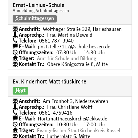
Ernst-Leinius-Schule
Anmeldung Schulmittagessen
Schulmittagessen
Anschrift:
Wolfhager Straße 329, Harleshausen
Ansprechp.:
Frau Martina Dewald
Telefon:
0561 787−3940
E-Mail:
poststelle7112@schule.hessen.de
Öffnungszeiten:
07:30 Uhr - 14:30 Uhr
Träger:
Amt für Schule und Bildung
Kontakt Tr.:
Obere Königsstraße 8, Mitte
Ev. Kinderhort Matthäuskirche
Hort
Anschrift:
Am Fronhof 3, Niederzwehren
Ansprechp.:
Frau Christiane Wolff
Telefon:
0561-4759416
E-Mail:
Hort.matthaeuskirche@ekkw.de
Öffnungszeiten:
10:30 Uhr - 17:00 Uhr
Träger:
Evangelischer Stadtkirchenkreis Kassel
Kontakt Tr.:
Lutherplatz 6, Mitte