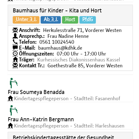
Baumhaus für Kinder - Kita und Hort
Unter 3 J.
Ab 3 J.
Hort
PfdG
Anschrift:
Herkulesstraße 71, Vorderer Westen
Ansprechp.:
Frau Nadine Henne
Telefon:
0561 10024540
E-Mail:
baumhaus@kdhk.de
Öffnungszeiten:
07:00 Uhr - 17:00 Uhr
Träger:
Kurhessisches Diakonissenhaus Kassel
Kontakt Tr.:
Goethestraße 85, Vorderer Westen
Frau Soumeya Benadda
Kindertagespflegeperson - Stadtteil: Fasanenhof
Frau Ann-Katrin Bergmann
Kindertagespflegeperson - Stadtteil: Harleshausen
Betriebskindertagesstätte der Gesundheit