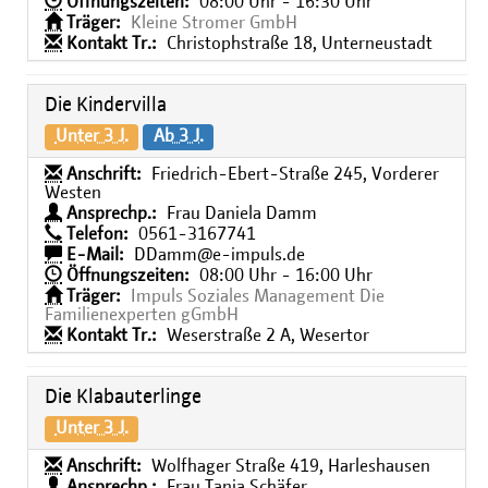
Öffnungszeiten:
08:00 Uhr - 16:30 Uhr
Träger:
Kleine Stromer GmbH
Kontakt Tr.:
Christophstraße 18, Unterneustadt
Die Kindervilla
Unter 3 J.
Ab 3 J.
Anschrift:
Friedrich-Ebert-Straße 245, Vorderer
Westen
Ansprechp.:
Frau Daniela Damm
Telefon:
0561-3167741
E-Mail:
DDamm@e-impuls.de
Öffnungszeiten:
08:00 Uhr - 16:00 Uhr
Träger:
Impuls Soziales Management Die
Familienexperten gGmbH
Kontakt Tr.:
Weserstraße 2 A, Wesertor
Die Klabauterlinge
Unter 3 J.
Anschrift:
Wolfhager Straße 419, Harleshausen
Ansprechp.:
Frau Tanja Schäfer