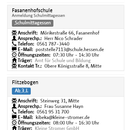
Fasanenhofschule
Anmeldung Schulmittagessen
Schulmittagessen
Anschrift:
Mörikestraße 66, Fasanenhof
Ansprechp.:
Herr Nico Schrader
Telefon:
0561 787−3440
E-Mail:
poststelle7113@schule.hessen.de
Öffnungszeiten:
07:30 Uhr - 14:30 Uhr
Träger:
Amt für Schule und Bildung
Kontakt Tr.:
Obere Königsstraße 8, Mitte
Flitzebogen
Ab 3 J.
Anschrift:
Steinweg 31, Mitte
Ansprechp.:
Frau Susanne Hayn
Telefon:
0561 95 31 700
E-Mail:
kibeka@kleine-stromer.de
Öffnungszeiten:
08:00 Uhr - 16:30 Uhr
Träger:
Kleine Stromer GmbH