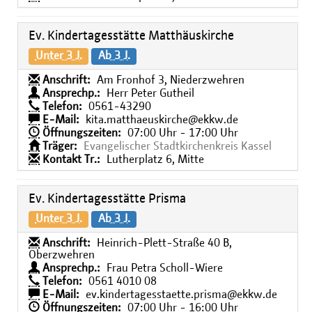
Ev. Kindertagesstätte Matthäuskirche
Unter 3 J.
Ab 3 J.
Anschrift:
Am Fronhof 3, Niederzwehren
Ansprechp.:
Herr Peter Gutheil
Telefon:
0561-43290
E-Mail:
kita.matthaeuskirche@ekkw.de
Öffnungszeiten:
07:00 Uhr - 17:00 Uhr
Träger:
Evangelischer Stadtkirchenkreis Kassel
Kontakt Tr.:
Lutherplatz 6, Mitte
Ev. Kindertagesstätte Prisma
Unter 3 J.
Ab 3 J.
Anschrift:
Heinrich-Plett-Straße 40 B,
Oberzwehren
Ansprechp.:
Frau Petra Scholl-Wiere
Telefon:
0561 4010 08
E-Mail:
ev.kindertagesstaette.prisma@ekkw.de
Öffnungszeiten:
07:00 Uhr - 16:00 Uhr