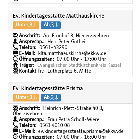
Ev. Kindertagesstätte Matthäuskirche
Unter 3 J.
Ab 3 J.
Anschrift:
Am Fronhof 3, Niederzwehren
Ansprechp.:
Herr Peter Gutheil
Telefon:
0561-43290
E-Mail:
kita.matthaeuskirche@ekkw.de
Öffnungszeiten:
07:00 Uhr - 17:00 Uhr
Träger:
Evangelischer Stadtkirchenkreis Kassel
Kontakt Tr.:
Lutherplatz 6, Mitte
Ev. Kindertagesstätte Prisma
Unter 3 J.
Ab 3 J.
Anschrift:
Heinrich-Plett-Straße 40 B,
Oberzwehren
Ansprechp.:
Frau Petra Scholl-Wiere
Telefon:
0561 4010 08
E-Mail:
ev.kindertagesstaette.prisma@ekkw.de
Öffnungszeiten:
07:00 Uhr - 16:00 Uhr