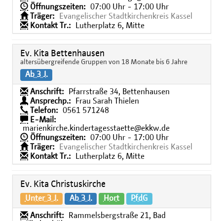
Öffnungszeiten:
07:00 Uhr - 17:00 Uhr
Träger:
Evangelischer Stadtkirchenkreis Kassel
Kontakt Tr.:
Lutherplatz 6, Mitte
Ev. Kita Bettenhausen
altersübergreifende Gruppen von 18 Monate bis 6 Jahre
Ab 3 J.
Anschrift:
Pfarrstraße 34, Bettenhausen
Ansprechp.:
Frau Sarah Thielen
Telefon:
0561 571248
E-Mail:
marienkirche.kindertagesstaette@ekkw.de
Öffnungszeiten:
07:00 Uhr - 17:00 Uhr
Träger:
Evangelischer Stadtkirchenkreis Kassel
Kontakt Tr.:
Lutherplatz 6, Mitte
Ev. Kita Christuskirche
Unter 3 J.
Ab 3 J.
Hort
PfdG
Anschrift:
Rammelsbergstraße 21, Bad