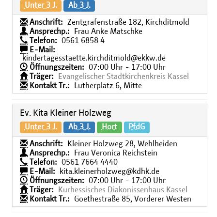
Unter 3 J.
Ab 3 J.
Anschrift:
Zentgrafenstraße 182, Kirchditmold
Ansprechp.:
Frau Anke Matschke
Telefon:
0561 6858 4
E-Mail:
kindertagesstaette.kirchditmold@ekkw.de
Öffnungszeiten:
07:00 Uhr - 17:00 Uhr
Träger:
Evangelischer Stadtkirchenkreis Kassel
Kontakt Tr.:
Lutherplatz 6, Mitte
Ev. Kita Kleiner Holzweg
Unter 3 J.
Ab 3 J.
Hort
PfdG
Anschrift:
Kleiner Holzweg 28, Wehlheiden
Ansprechp.:
Frau Veronica Reichstein
Telefon:
0561 7664 4440
E-Mail:
kita.kleinerholzweg@kdhk.de
Öffnungszeiten:
07:00 Uhr - 17:00 Uhr
Träger:
Kurhessisches Diakonissenhaus Kassel
Kontakt Tr.:
Goethestraße 85, Vorderer Westen