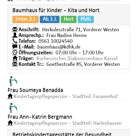
Baumhaus für Kinder - Kita und Hort
Unter 3 J.
Ab 3 J.
Hort
PfdG
Anschrift:
Herkulesstraße 71, Vorderer Westen
Ansprechp.:
Frau Nadine Henne
Telefon:
0561 10024540
E-Mail:
baumhaus@kdhk.de
Öffnungszeiten:
07:00 Uhr - 17:00 Uhr
Träger:
Kurhessisches Diakonissenhaus Kassel
Kontakt Tr.:
Goethestraße 85, Vorderer Westen
Frau Soumeya Benadda
Kindertagespflegeperson - Stadtteil: Fasanenhof
Frau Ann-Katrin Bergmann
Kindertagespflegeperson - Stadtteil: Harleshausen
Betriebskindertagesstätte der Gesundheit