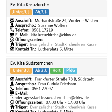
Ev. Kita Kreuzkirche
Unter 3 J.
Ab 3 J.
Anschrift:
Murhardstraße 24, Vorderer Westen
Ansprechp.:
Susanne Wolters
Telefon:
0561 17219
E-Mail:
kita.kreuzkirche@ekkw.de
Öffnungszeiten:
Träger:
Evangelischer Stadtkirchenkreis Kassel
Kontakt Tr.:
Lutherplatz 6, Mitte
Ev. Kita Südsternchen
Unter 3 J.
Ab 3 J.
Hort
PfdG
Anschrift:
Frankfurter Straße 78 B, Südstadt
Ansprechp.:
Frau Gudula Friedsam
Telefon:
0561 27097
E-Mail:
kindertagesstaette.suedsternchen@ekkw.de
Öffnungszeiten:
07:00 Uhr - 17:00 Uhr
Träger:
Evangelischer Stadtkirchenkreis Kassel