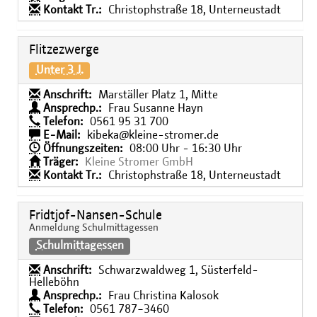
Kontakt Tr.:
Christophstraße 18, Unterneustadt
Flitzezwerge
Unter 3 J.
Anschrift:
Marställer Platz 1, Mitte
Ansprechp.:
Frau Susanne Hayn
Telefon:
0561 95 31 700
E-Mail:
kibeka@kleine-stromer.de
Öffnungszeiten:
08:00 Uhr - 16:30 Uhr
Träger:
Kleine Stromer GmbH
Kontakt Tr.:
Christophstraße 18, Unterneustadt
Fridtjof-Nansen-Schule
Anmeldung Schulmittagessen
Schulmittagessen
Anschrift:
Schwarzwaldweg 1, Süsterfeld-
Helleböhn
Ansprechp.:
Frau Christina Kalosok
Telefon:
0561 787−3460