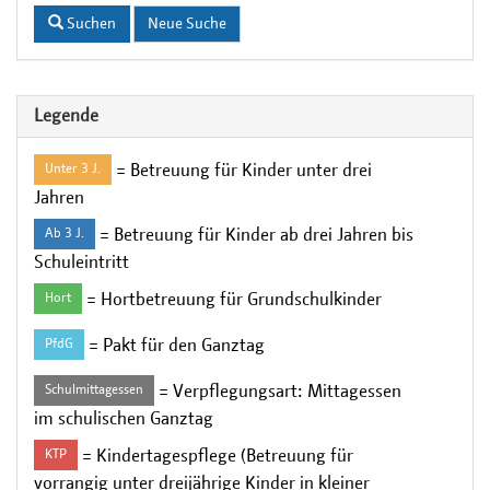
Suchen
Neue Suche
Legende
= Betreuung für Kinder unter drei
Unter 3 J.
Jahren
= Betreuung für Kinder ab drei Jahren bis
Ab 3 J.
Schuleintritt
= Hortbetreuung für Grundschulkinder
Hort
= Pakt für den Ganztag
PfdG
= Verpflegungsart: Mittagessen
Schulmittagessen
im schulischen Ganztag
= Kindertagespflege (Betreuung für
KTP
vorrangig unter dreijährige Kinder in kleiner