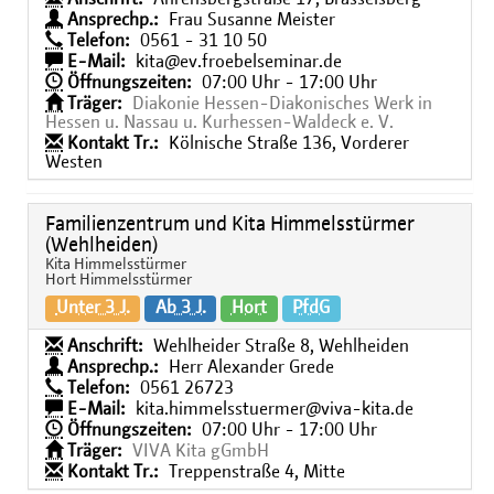
Ansprechp.:
Frau Susanne Meister
Telefon:
0561 - 31 10 50
E-Mail:
kita@ev.froebelseminar.de
Öffnungszeiten:
07:00 Uhr - 17:00 Uhr
Träger:
Diakonie Hessen-Diakonisches Werk in
Hessen u. Nassau u. Kurhessen-Waldeck e. V.
Kontakt Tr.:
Kölnische Straße 136, Vorderer
Westen
Familienzentrum und Kita Himmelsstürmer
(Wehlheiden)
Kita Himmelsstürmer
Hort Himmelsstürmer
Unter 3 J.
Ab 3 J.
Hort
PfdG
Anschrift:
Wehlheider Straße 8, Wehlheiden
Ansprechp.:
Herr Alexander Grede
Telefon:
0561 26723
E-Mail:
kita.himmelsstuermer@viva-kita.de
Öffnungszeiten:
07:00 Uhr - 17:00 Uhr
Träger:
VIVA Kita gGmbH
Kontakt Tr.:
Treppenstraße 4, Mitte