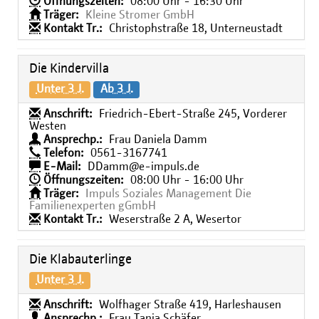
Öffnungszeiten:
08:00 Uhr - 16:30 Uhr
Träger:
Kleine Stromer GmbH
Kontakt Tr.:
Christophstraße 18, Unterneustadt
Die Kindervilla
Unter 3 J.
Ab 3 J.
Anschrift:
Friedrich-Ebert-Straße 245, Vorderer
Westen
Ansprechp.:
Frau Daniela Damm
Telefon:
0561-3167741
E-Mail:
DDamm@e-impuls.de
Öffnungszeiten:
08:00 Uhr - 16:00 Uhr
Träger:
Impuls Soziales Management Die
Familienexperten gGmbH
Kontakt Tr.:
Weserstraße 2 A, Wesertor
Die Klabauterlinge
Unter 3 J.
Anschrift:
Wolfhager Straße 419, Harleshausen
Ansprechp.:
Frau Tanja Schäfer