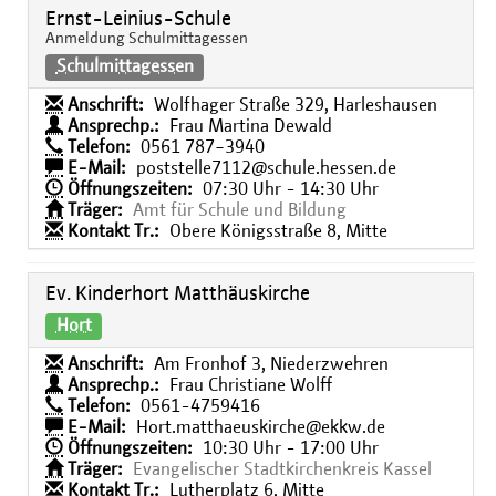
Ernst-Leinius-Schule
Anmeldung Schulmittagessen
Schulmittagessen
Anschrift:
Wolfhager Straße 329, Harleshausen
Ansprechp.:
Frau Martina Dewald
Telefon:
0561 787−3940
E-Mail:
poststelle7112@schule.hessen.de
Öffnungszeiten:
07:30 Uhr - 14:30 Uhr
Träger:
Amt für Schule und Bildung
Kontakt Tr.:
Obere Königsstraße 8, Mitte
Ev. Kinderhort Matthäuskirche
Hort
Anschrift:
Am Fronhof 3, Niederzwehren
Ansprechp.:
Frau Christiane Wolff
Telefon:
0561-4759416
E-Mail:
Hort.matthaeuskirche@ekkw.de
Öffnungszeiten:
10:30 Uhr - 17:00 Uhr
Träger:
Evangelischer Stadtkirchenkreis Kassel
Kontakt Tr.:
Lutherplatz 6, Mitte