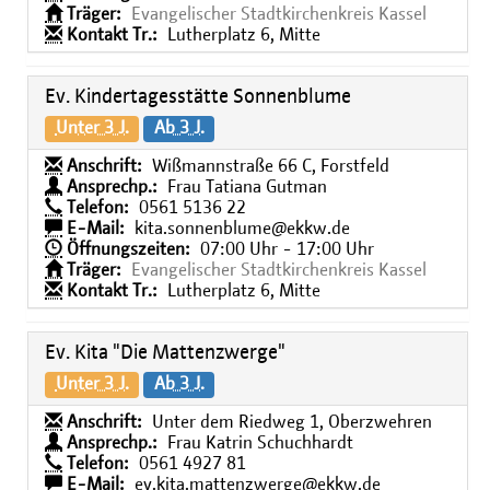
Träger:
Evangelischer Stadtkirchenkreis Kassel
Kontakt Tr.:
Lutherplatz 6, Mitte
Ev. Kindertagesstätte Sonnenblume
Unter 3 J.
Ab 3 J.
Anschrift:
Wißmannstraße 66 C, Forstfeld
Ansprechp.:
Frau Tatiana Gutman
Telefon:
0561 5136 22
E-Mail:
kita.sonnenblume@ekkw.de
Öffnungszeiten:
07:00 Uhr - 17:00 Uhr
Träger:
Evangelischer Stadtkirchenkreis Kassel
Kontakt Tr.:
Lutherplatz 6, Mitte
Ev. Kita "Die Mattenzwerge"
Unter 3 J.
Ab 3 J.
Anschrift:
Unter dem Riedweg 1, Oberzwehren
Ansprechp.:
Frau Katrin Schuchhardt
Telefon:
0561 4927 81
E-Mail:
ev.kita.mattenzwerge@ekkw.de