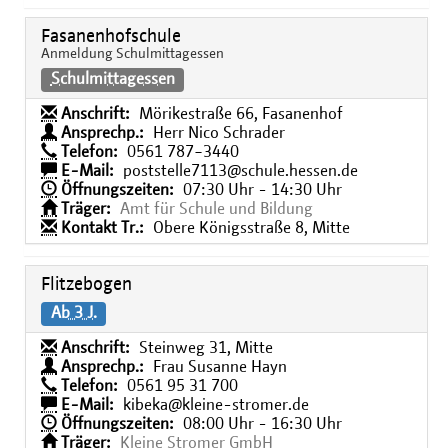
Fasanenhofschule
Anmeldung Schulmittagessen
Schulmittagessen
Anschrift:
Mörikestraße 66, Fasanenhof
Ansprechp.:
Herr Nico Schrader
Telefon:
0561 787−3440
E-Mail:
poststelle7113@schule.hessen.de
Öffnungszeiten:
07:30 Uhr - 14:30 Uhr
Träger:
Amt für Schule und Bildung
Kontakt Tr.:
Obere Königsstraße 8, Mitte
Flitzebogen
Ab 3 J.
Anschrift:
Steinweg 31, Mitte
Ansprechp.:
Frau Susanne Hayn
Telefon:
0561 95 31 700
E-Mail:
kibeka@kleine-stromer.de
Öffnungszeiten:
08:00 Uhr - 16:30 Uhr
Träger:
Kleine Stromer GmbH