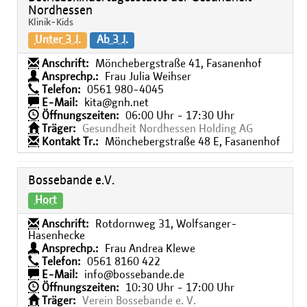
Nordhessen
Klinik-Kids
Unter 3 J.
Ab 3 J.
Anschrift:
Mönchebergstraße 41, Fasanenhof
Ansprechp.:
Frau Julia Weihser
Telefon:
0561 980-4045
E-Mail:
kita@gnh.net
Öffnungszeiten:
06:00 Uhr - 17:30 Uhr
Träger:
Gesundheit Nordhessen Holding AG
Kontakt Tr.:
Mönchebergstraße 48 E, Fasanenhof
Bossebande e.V.
Hort
Anschrift:
Rotdornweg 31, Wolfsanger-
Hasenhecke
Ansprechp.:
Frau Andrea Klewe
Telefon:
0561 8160 422
E-Mail:
info@bossebande.de
Öffnungszeiten:
10:30 Uhr - 17:00 Uhr
Träger:
Verein Bossebande e. V.