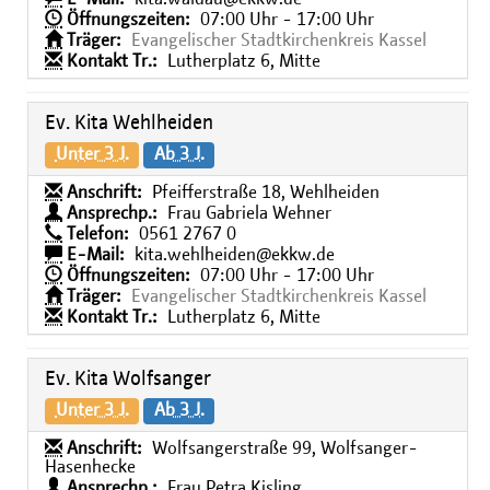
Öffnungszeiten:
07:00 Uhr - 17:00 Uhr
Träger:
Evangelischer Stadtkirchenkreis Kassel
Kontakt Tr.:
Lutherplatz 6, Mitte
Ev. Kita Wehlheiden
Unter 3 J.
Ab 3 J.
Anschrift:
Pfeifferstraße 18, Wehlheiden
Ansprechp.:
Frau Gabriela Wehner
Telefon:
0561 2767 0
E-Mail:
kita.wehlheiden@ekkw.de
Öffnungszeiten:
07:00 Uhr - 17:00 Uhr
Träger:
Evangelischer Stadtkirchenkreis Kassel
Kontakt Tr.:
Lutherplatz 6, Mitte
Ev. Kita Wolfsanger
Unter 3 J.
Ab 3 J.
Anschrift:
Wolfsangerstraße 99, Wolfsanger-
Hasenhecke
Ansprechp.:
Frau Petra Kisling