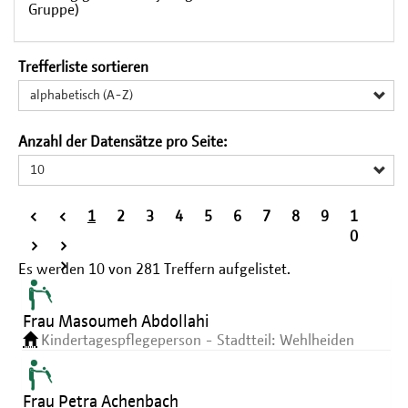
Gruppe)
Trefferliste sortieren
alphabetisch (A-Z)
Anzahl der Datensätze pro Seite:
10
<
<
1
2
3
4
5
6
7
8
9
1
<
0
>
>
>
Es werden
10
von
281
Treffern aufgelistet.
Frau Masoumeh Abdollahi
Kindertagespflegeperson - Stadtteil: Wehlheiden
Frau Petra Achenbach