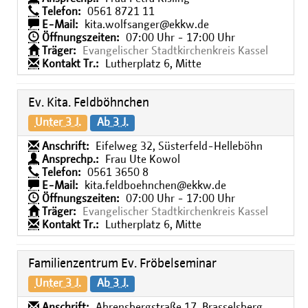
Telefon:
0561 8721 11
E-Mail:
kita.wolfsanger@ekkw.de
Öffnungszeiten:
07:00 Uhr - 17:00 Uhr
Träger:
Evangelischer Stadtkirchenkreis Kassel
Kontakt Tr.:
Lutherplatz 6, Mitte
Ev. Kita. Feldböhnchen
Unter 3 J.
Ab 3 J.
Anschrift:
Eifelweg 32, Süsterfeld-Helleböhn
Ansprechp.:
Frau Ute Kowol
Telefon:
0561 3650 8
E-Mail:
kita.feldboehnchen@ekkw.de
Öffnungszeiten:
07:00 Uhr - 17:00 Uhr
Träger:
Evangelischer Stadtkirchenkreis Kassel
Kontakt Tr.:
Lutherplatz 6, Mitte
Familienzentrum Ev. Fröbelseminar
Unter 3 J.
Ab 3 J.
Anschrift:
Ahrensbergstraße 17, Brasselsberg