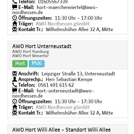
Telefon:
01605567339
E-Mail:
hort-maerchenviertel@awo-
nordhessen.de
Öffnungszeiten:
11:30 Uhr - 17:00 Uhr
Träger:
AWO Nordhessen gGmbH
Kontakt Tr.:
Wilhelmshöher Allee 32 A, Mitte
AWO Hort Unterneustadt
AWO Hort Ysenburg
AWO Hort Wesertor
Hort
PfdG
Anschrift:
Leipziger Straße 13, Unterneustadt
Ansprechp.:
Herr Sebastian Kempe
Telefon:
0561 491 615 62
E-Mail:
hort-unterneustadt@awo-
nordhessen.de
Öffnungszeiten:
11:30 Uhr - 17:30 Uhr
Träger:
AWO Nordhessen gGmbH
Kontakt Tr.:
Wilhelmshöher Allee 32 A, Mitte
AWO Hort Willi Allee - Standort Willi Allee