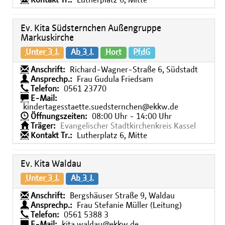
Kontakt Tr.:
Lutherplatz 6, Mitte
Ev. Kita Südsternchen Außengruppe
Markuskirche
Unter 3 J.
Ab 3 J.
Hort
PfdG
Anschrift:
Richard-Wagner-Straße 6, Südstadt
Ansprechp.:
Frau Gudula Friedsam
Telefon:
0561 23770
E-Mail:
kindertagesstaette.suedsternchen@ekkw.de
Öffnungszeiten:
08:00 Uhr - 14:00 Uhr
Träger:
Evangelischer Stadtkirchenkreis Kassel
Kontakt Tr.:
Lutherplatz 6, Mitte
Ev. Kita Waldau
Unter 3 J.
Ab 3 J.
Anschrift:
Bergshäuser Straße 9, Waldau
Ansprechp.:
Frau Stefanie Müller (Leitung)
Telefon:
0561 5388 3
E-Mail:
kita.waldau@ekkw.de