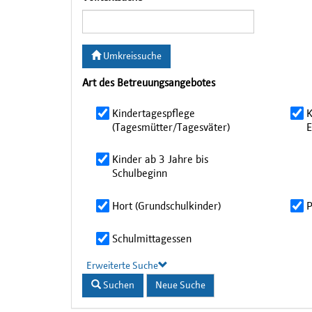
Umkreissuche
Art des Betreuungsangebotes
Kindertagespflege
K
(Tagesmütter/Tagesväter)
E
Kinder ab 3 Jahre bis
Schulbeginn
Hort (Grundschulkinder)
P
Schulmittagessen
Erweiterte Suche
Suchen
Neue Suche