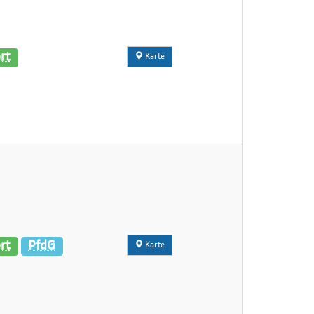
rt
Karte
rt
PfdG
Karte