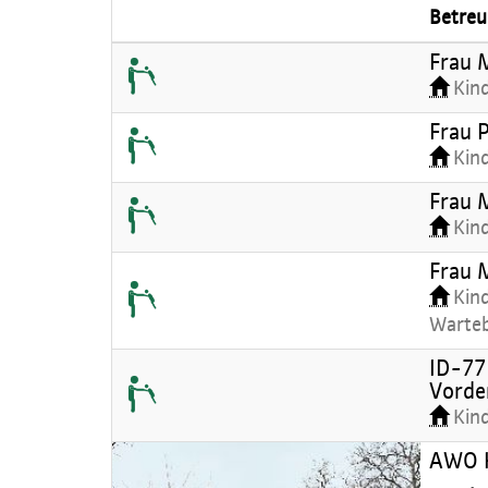
Betreu
Frau 
Kin
Frau 
Kin
Frau 
Kin
Frau 
Kind
Warte
ID-77 
Vorde
Kin
AWO H