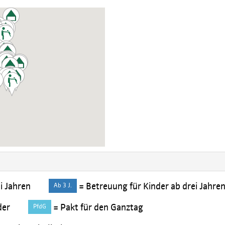
i Jahren
= Betreuung für Kinder ab drei Jahren 
Ab 3 J.
der
= Pakt für den Ganztag
PfdG