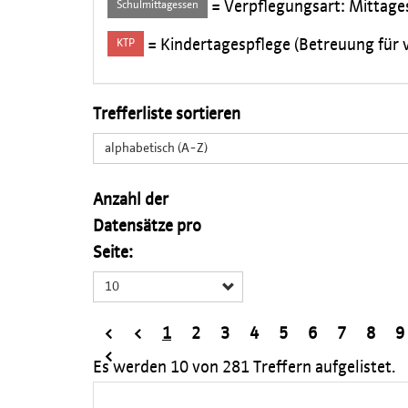
= Verpflegungsart: Mittage
Schulmittagessen
= Kindertagespflege (Betreuung für v
KTP
Trefferliste sortieren
alphabetisch (A-Z)
Anzahl der
Datensätze pro
Seite:
10
<
<
1
2
3
4
5
6
7
8
9
<
Es werden
10
von
281
Treffern aufgelistet.