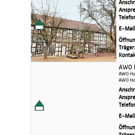
Anschri
Anspre
Telefo
E-Mail
Öffnun
Träger
Kontakt
AWO H
AWO Hor
AWO Hor
Anschri
Anspre
Telefo
E-Mail
Öffnun