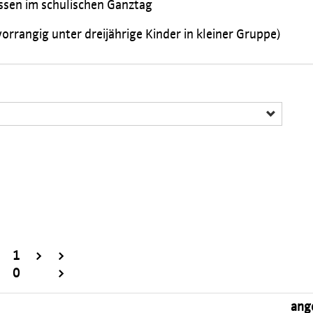
ssen im schulischen Ganztag
orrangig unter dreijährige Kinder in kleiner Gruppe)
1
>
>
0
>
ang