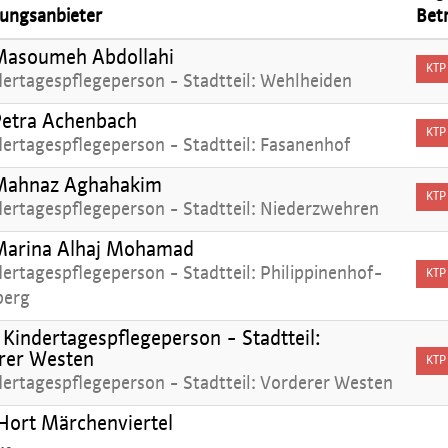
ungsanbieter
Bet
Masoumeh Abdollahi
KTP
dertagespflegeperson - Stadtteil: Wehlheiden
Petra Achenbach
KTP
dertagespflegeperson - Stadtteil: Fasanenhof
Mahnaz Aghahakim
KTP
dertagespflegeperson - Stadtteil: Niederzwehren
Marina Alhaj Mohamad
ertagespflegeperson - Stadtteil: Philippinenhof-
KTP
berg
Kindertagespflegeperson - Stadtteil:
rer Westen
KTP
dertagespflegeperson - Stadtteil: Vorderer Westen
ort Märchenviertel