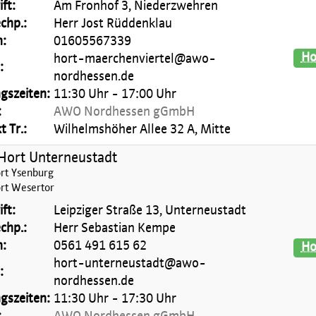
ft:
Am Fronhof 3, Niederzwehren
chp.:
Herr Jost Rüddenklau
n:
01605567339
Ho
hort-maerchenviertel@awo-
:
nordhessen.de
gszeiten:
11:30 Uhr - 17:00 Uhr
:
AWO Nordhessen gGmbH
 Tr.:
Wilhelmshöher Allee 32 A, Mitte
ort Unterneustadt
t Ysenburg
t Wesertor
ft:
Leipziger Straße 13, Unterneustadt
chp.:
Herr Sebastian Kempe
n:
0561 491 615 62
Ho
hort-unterneustadt@awo-
:
nordhessen.de
gszeiten:
11:30 Uhr - 17:30 Uhr