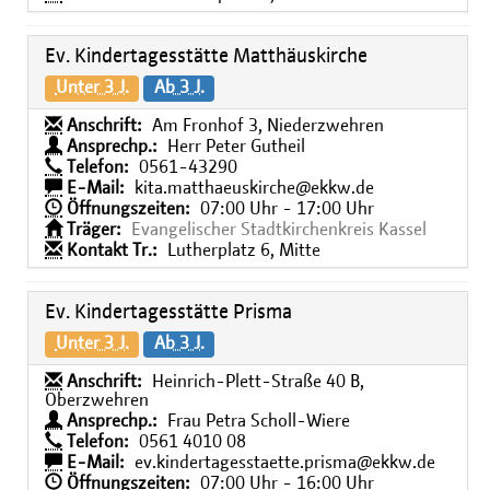
Ev. Kindertagesstätte Matthäuskirche
Unter 3 J.
Ab 3 J.
Anschrift:
Am Fronhof 3, Niederzwehren
Ansprechp.:
Herr Peter Gutheil
Telefon:
0561-43290
E-Mail:
kita.matthaeuskirche@ekkw.de
Öffnungszeiten:
07:00 Uhr - 17:00 Uhr
Träger:
Evangelischer Stadtkirchenkreis Kassel
Kontakt Tr.:
Lutherplatz 6, Mitte
Ev. Kindertagesstätte Prisma
Unter 3 J.
Ab 3 J.
Anschrift:
Heinrich-Plett-Straße 40 B,
Oberzwehren
Ansprechp.:
Frau Petra Scholl-Wiere
Telefon:
0561 4010 08
E-Mail:
ev.kindertagesstaette.prisma@ekkw.de
Öffnungszeiten:
07:00 Uhr - 16:00 Uhr