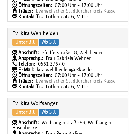
Öffnungszeiten:
07:00 Uhr - 17:00 Uhr
Träger:
Evangelischer Stadtkirchenkreis Kassel
Kontakt Tr.:
Lutherplatz 6, Mitte
Ev. Kita Wehlheiden
Unter 3 J.
Ab 3 J.
Anschrift:
Pfeifferstraße 18, Wehlheiden
Ansprechp.:
Frau Gabriela Wehner
Telefon:
0561 2767 0
E-Mail:
kita.wehlheiden@ekkw.de
Öffnungszeiten:
07:00 Uhr - 17:00 Uhr
Träger:
Evangelischer Stadtkirchenkreis Kassel
Kontakt Tr.:
Lutherplatz 6, Mitte
Ev. Kita Wolfsanger
Unter 3 J.
Ab 3 J.
Anschrift:
Wolfsangerstraße 99, Wolfsanger-
Hasenhecke
Ansprechp.:
Frau Petra Kisling