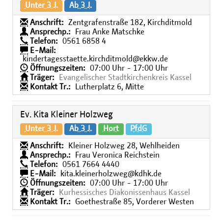
Unter 3 J.
Ab 3 J.
Anschrift:
Zentgrafenstraße 182, Kirchditmold
Ansprechp.:
Frau Anke Matschke
Telefon:
0561 6858 4
E-Mail:
kindertagesstaette.kirchditmold@ekkw.de
Öffnungszeiten:
07:00 Uhr - 17:00 Uhr
Träger:
Evangelischer Stadtkirchenkreis Kassel
Kontakt Tr.:
Lutherplatz 6, Mitte
Ev. Kita Kleiner Holzweg
Unter 3 J.
Ab 3 J.
Hort
PfdG
Anschrift:
Kleiner Holzweg 28, Wehlheiden
Ansprechp.:
Frau Veronica Reichstein
Telefon:
0561 7664 4440
E-Mail:
kita.kleinerholzweg@kdhk.de
Öffnungszeiten:
07:00 Uhr - 17:00 Uhr
Träger:
Kurhessisches Diakonissenhaus Kassel
Kontakt Tr.:
Goethestraße 85, Vorderer Westen