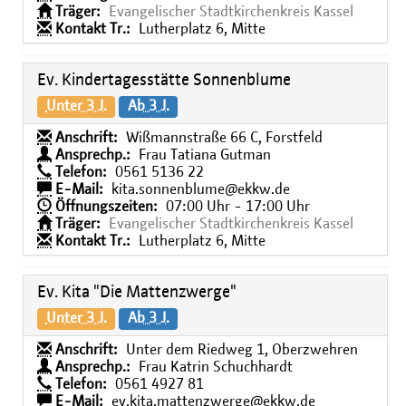
Träger:
Evangelischer Stadtkirchenkreis Kassel
Kontakt Tr.:
Lutherplatz 6, Mitte
Ev. Kindertagesstätte Sonnenblume
Unter 3 J.
Ab 3 J.
Anschrift:
Wißmannstraße 66 C, Forstfeld
Ansprechp.:
Frau Tatiana Gutman
Telefon:
0561 5136 22
E-Mail:
kita.sonnenblume@ekkw.de
Öffnungszeiten:
07:00 Uhr - 17:00 Uhr
Träger:
Evangelischer Stadtkirchenkreis Kassel
Kontakt Tr.:
Lutherplatz 6, Mitte
Ev. Kita "Die Mattenzwerge"
Unter 3 J.
Ab 3 J.
Anschrift:
Unter dem Riedweg 1, Oberzwehren
Ansprechp.:
Frau Katrin Schuchhardt
Telefon:
0561 4927 81
E-Mail:
ev.kita.mattenzwerge@ekkw.de