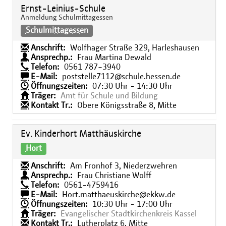
Ernst-Leinius-Schule
Anmeldung Schulmittagessen
Schulmittagessen
Anschrift:
Wolfhager Straße 329, Harleshausen
Ansprechp.:
Frau Martina Dewald
Telefon:
0561 787−3940
E-Mail:
poststelle7112@schule.hessen.de
Öffnungszeiten:
07:30 Uhr - 14:30 Uhr
Träger:
Amt für Schule und Bildung
Kontakt Tr.:
Obere Königsstraße 8, Mitte
Ev. Kinderhort Matthäuskirche
Hort
Anschrift:
Am Fronhof 3, Niederzwehren
Ansprechp.:
Frau Christiane Wolff
Telefon:
0561-4759416
E-Mail:
Hort.matthaeuskirche@ekkw.de
Öffnungszeiten:
10:30 Uhr - 17:00 Uhr
Träger:
Evangelischer Stadtkirchenkreis Kassel
Kontakt Tr.:
Lutherplatz 6, Mitte