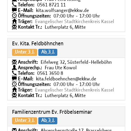
Telefon:
0561 8721 11
E-Mail:
kita.wolfsanger@ekkw.de
Öffnungszeiten:
07:00 Uhr - 17:00 Uhr
Träger:
Evangelischer Stadtkirchenkreis Kassel
Kontakt Tr.:
Lutherplatz 6, Mitte
Ev. Kita. Feldböhnchen
Unter 3 J.
Ab 3 J.
Anschrift:
Eifelweg 32, Süsterfeld-Helleböhn
Ansprechp.:
Frau Ute Kowol
Telefon:
0561 3650 8
E-Mail:
kita.feldboehnchen@ekkw.de
Öffnungszeiten:
07:00 Uhr - 17:00 Uhr
Träger:
Evangelischer Stadtkirchenkreis Kassel
Kontakt Tr.:
Lutherplatz 6, Mitte
Familienzentrum Ev. Fröbelseminar
Unter 3 J.
Ab 3 J.
Anschrift:
Ahrensbergstraße 17, Brasselsberg