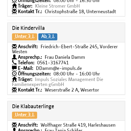
Öffnungszeiten:
08:00 Uhr - 16:30 Uhr
Träger:
Kleine Stromer GmbH
Kontakt Tr.:
Christophstraße 18, Unterneustadt
Die Kindervilla
Unter 3 J.
Ab 3 J.
Anschrift:
Friedrich-Ebert-Straße 245, Vorderer
Westen
Ansprechp.:
Frau Daniela Damm
Telefon:
0561-3167741
E-Mail:
DDamm@e-impuls.de
Öffnungszeiten:
08:00 Uhr - 16:00 Uhr
Träger:
Impuls Soziales Management Die
Familienexperten gGmbH
Kontakt Tr.:
Weserstraße 2 A, Wesertor
Die Klabauterlinge
Unter 3 J.
Anschrift:
Wolfhager Straße 419, Harleshausen
Ansprechp.:
Frau Tanja Schäfer