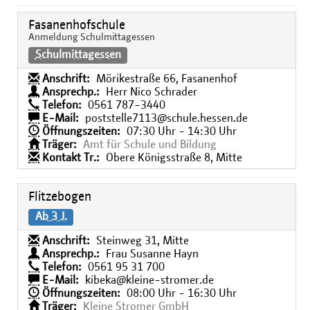
Fasanenhofschule
Anmeldung Schulmittagessen
Schulmittagessen
Anschrift:
Mörikestraße 66, Fasanenhof
Ansprechp.:
Herr Nico Schrader
Telefon:
0561 787−3440
E-Mail:
poststelle7113@schule.hessen.de
Öffnungszeiten:
07:30 Uhr - 14:30 Uhr
Träger:
Amt für Schule und Bildung
Kontakt Tr.:
Obere Königsstraße 8, Mitte
Flitzebogen
Ab 3 J.
Anschrift:
Steinweg 31, Mitte
Ansprechp.:
Frau Susanne Hayn
Telefon:
0561 95 31 700
E-Mail:
kibeka@kleine-stromer.de
Öffnungszeiten:
08:00 Uhr - 16:30 Uhr
Träger:
Kleine Stromer GmbH