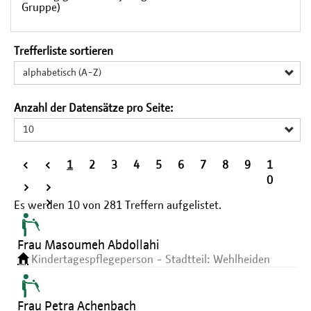
Gruppe)
Trefferliste sortieren
alphabetisch (A-Z)
Anzahl der Datensätze pro Seite:
10
<
<
1
2
3
4
5
6
7
8
9
1
<
0
>
>
>
Es werden
10
von
281
Treffern aufgelistet.
Frau Masoumeh Abdollahi
Kindertagespflegeperson - Stadtteil: Wehlheiden
Frau Petra Achenbach