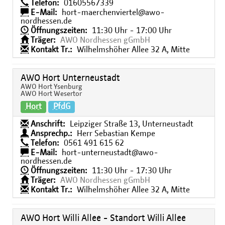
Telefon:
01605567339
E-Mail:
hort-maerchenviertel@awo-
nordhessen.de
Öffnungszeiten:
11:30 Uhr - 17:00 Uhr
Träger:
AWO Nordhessen gGmbH
Kontakt Tr.:
Wilhelmshöher Allee 32 A, Mitte
AWO Hort Unterneustadt
AWO Hort Ysenburg
AWO Hort Wesertor
Hort
PfdG
Anschrift:
Leipziger Straße 13, Unterneustadt
Ansprechp.:
Herr Sebastian Kempe
Telefon:
0561 491 615 62
E-Mail:
hort-unterneustadt@awo-
nordhessen.de
Öffnungszeiten:
11:30 Uhr - 17:30 Uhr
Träger:
AWO Nordhessen gGmbH
Kontakt Tr.:
Wilhelmshöher Allee 32 A, Mitte
AWO Hort Willi Allee - Standort Willi Allee