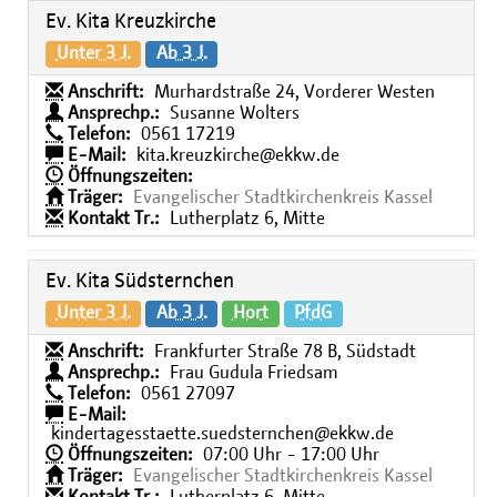
Ev. Kita Kreuzkirche
Unter 3 J.
Ab 3 J.
Anschrift:
Murhardstraße 24, Vorderer Westen
Ansprechp.:
Susanne Wolters
Telefon:
0561 17219
E-Mail:
kita.kreuzkirche@ekkw.de
Öffnungszeiten:
Träger:
Evangelischer Stadtkirchenkreis Kassel
Kontakt Tr.:
Lutherplatz 6, Mitte
Ev. Kita Südsternchen
Unter 3 J.
Ab 3 J.
Hort
PfdG
Anschrift:
Frankfurter Straße 78 B, Südstadt
Ansprechp.:
Frau Gudula Friedsam
Telefon:
0561 27097
E-Mail:
kindertagesstaette.suedsternchen@ekkw.de
Öffnungszeiten:
07:00 Uhr - 17:00 Uhr
Träger:
Evangelischer Stadtkirchenkreis Kassel