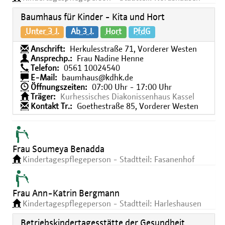
Baumhaus für Kinder - Kita und Hort
Unter 3 J.
Ab 3 J.
Hort
PfdG
Anschrift:
Herkulesstraße 71, Vorderer Westen
Ansprechp.:
Frau Nadine Henne
Telefon:
0561 10024540
E-Mail:
baumhaus@kdhk.de
Öffnungszeiten:
07:00 Uhr - 17:00 Uhr
Träger:
Kurhessisches Diakonissenhaus Kassel
Kontakt Tr.:
Goethestraße 85, Vorderer Westen
Frau Soumeya Benadda
Kindertagespflegeperson - Stadtteil: Fasanenhof
Frau Ann-Katrin Bergmann
Kindertagespflegeperson - Stadtteil: Harleshausen
Betriebskindertagesstätte der Gesundheit