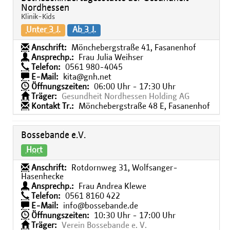
Nordhessen
Klinik-Kids
Unter 3 J.
Ab 3 J.
Anschrift:
Mönchebergstraße 41, Fasanenhof
Ansprechp.:
Frau Julia Weihser
Telefon:
0561 980-4045
E-Mail:
kita@gnh.net
Öffnungszeiten:
06:00 Uhr - 17:30 Uhr
Träger:
Gesundheit Nordhessen Holding AG
Kontakt Tr.:
Mönchebergstraße 48 E, Fasanenhof
Bossebande e.V.
Hort
Anschrift:
Rotdornweg 31, Wolfsanger-
Hasenhecke
Ansprechp.:
Frau Andrea Klewe
Telefon:
0561 8160 422
E-Mail:
info@bossebande.de
Öffnungszeiten:
10:30 Uhr - 17:00 Uhr
Träger:
Verein Bossebande e. V.