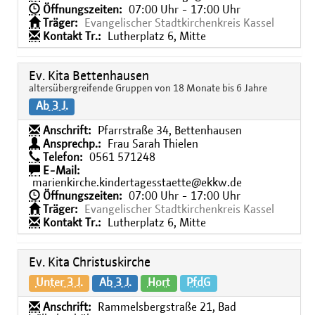
Öffnungszeiten:
07:00 Uhr - 17:00 Uhr
Träger:
Evangelischer Stadtkirchenkreis Kassel
Kontakt Tr.:
Lutherplatz 6, Mitte
Ev. Kita Bettenhausen
altersübergreifende Gruppen von 18 Monate bis 6 Jahre
Ab 3 J.
Anschrift:
Pfarrstraße 34, Bettenhausen
Ansprechp.:
Frau Sarah Thielen
Telefon:
0561 571248
E-Mail:
marienkirche.kindertagesstaette@ekkw.de
Öffnungszeiten:
07:00 Uhr - 17:00 Uhr
Träger:
Evangelischer Stadtkirchenkreis Kassel
Kontakt Tr.:
Lutherplatz 6, Mitte
Ev. Kita Christuskirche
Unter 3 J.
Ab 3 J.
Hort
PfdG
Anschrift:
Rammelsbergstraße 21, Bad