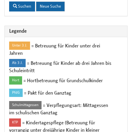
Suchen
Neue Suche
Legende
= Betreuung für Kinder unter drei
Unter 3 J.
Jahren
= Betreuung für Kinder ab drei Jahren bis
Ab 3 J.
Schuleintritt
= Hortbetreuung für Grundschulkinder
Hort
= Pakt für den Ganztag
PfdG
= Verpflegungsart: Mittagessen
Schulmittagessen
im schulischen Ganztag
= Kindertagespflege (Betreuung für
KTP
vorrangig unter dreijährige Kinder in kleiner