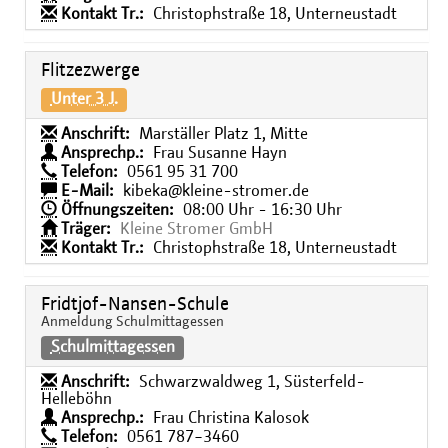
Kontakt Tr.:
Christophstraße 18, Unterneustadt
Flitzezwerge
Unter 3 J.
Anschrift:
Marställer Platz 1, Mitte
Ansprechp.:
Frau Susanne Hayn
Telefon:
0561 95 31 700
E-Mail:
kibeka@kleine-stromer.de
Öffnungszeiten:
08:00 Uhr - 16:30 Uhr
Träger:
Kleine Stromer GmbH
Kontakt Tr.:
Christophstraße 18, Unterneustadt
Fridtjof-Nansen-Schule
Anmeldung Schulmittagessen
Schulmittagessen
Anschrift:
Schwarzwaldweg 1, Süsterfeld-
Helleböhn
Ansprechp.:
Frau Christina Kalosok
Telefon:
0561 787−3460