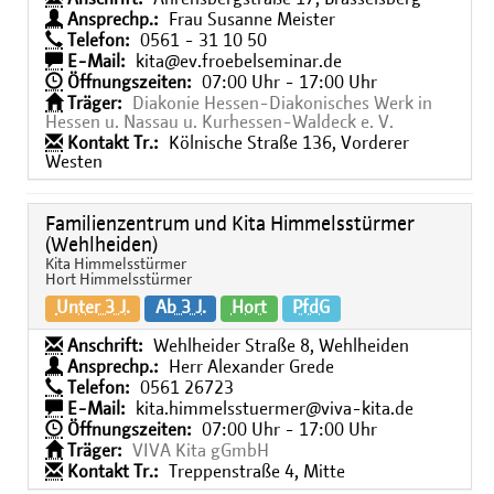
Ansprechp.:
Frau Susanne Meister
Telefon:
0561 - 31 10 50
E-Mail:
kita@ev.froebelseminar.de
Öffnungszeiten:
07:00 Uhr - 17:00 Uhr
Träger:
Diakonie Hessen-Diakonisches Werk in
Hessen u. Nassau u. Kurhessen-Waldeck e. V.
Kontakt Tr.:
Kölnische Straße 136, Vorderer
Westen
Familienzentrum und Kita Himmelsstürmer
(Wehlheiden)
Kita Himmelsstürmer
Hort Himmelsstürmer
Unter 3 J.
Ab 3 J.
Hort
PfdG
Anschrift:
Wehlheider Straße 8, Wehlheiden
Ansprechp.:
Herr Alexander Grede
Telefon:
0561 26723
E-Mail:
kita.himmelsstuermer@viva-kita.de
Öffnungszeiten:
07:00 Uhr - 17:00 Uhr
Träger:
VIVA Kita gGmbH
Kontakt Tr.:
Treppenstraße 4, Mitte