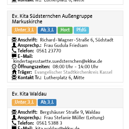
Kontakt Tr.:
Lutherplatz 6, Mitte
Ev. Kita Südsternchen Außengruppe
Markuskirche
Unter 3 J.
Ab 3 J.
Hort
PfdG
Anschrift:
Richard-Wagner-Straße 6, Südstadt
Ansprechp.:
Frau Gudula Friedsam
Telefon:
0561 23770
E-Mail:
kindertagesstaette.suedsternchen@ekkw.de
Öffnungszeiten:
08:00 Uhr - 14:00 Uhr
Träger:
Evangelischer Stadtkirchenkreis Kassel
Kontakt Tr.:
Lutherplatz 6, Mitte
Ev. Kita Waldau
Unter 3 J.
Ab 3 J.
Anschrift:
Bergshäuser Straße 9, Waldau
Ansprechp.:
Frau Stefanie Müller (Leitung)
Telefon:
0561 5388 3
E-Mail:
kita.waldau@ekkw.de