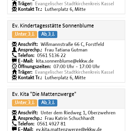
Träger:
Evangelischer Stadtkirchenkreis Kassel
Kontakt Tr.:
Lutherplatz 6, Mitte
Ev. Kindertagesstätte Sonnenblume
Unter 3 J.
Ab 3 J.
Anschrift:
Wißmannstraße 66 C, Forstfeld
Ansprechp.:
Frau Tatiana Gutman
Telefon:
0561 5136 22
E-Mail:
kita.sonnenblume@ekkw.de
Öffnungszeiten:
07:00 Uhr - 17:00 Uhr
Träger:
Evangelischer Stadtkirchenkreis Kassel
Kontakt Tr.:
Lutherplatz 6, Mitte
Ev. Kita "Die Mattenzwerge"
Unter 3 J.
Ab 3 J.
Anschrift:
Unter dem Riedweg 1, Oberzwehren
Ansprechp.:
Frau Katrin Schuchhardt
Telefon:
0561 4927 81
E-Mail:
ev.kita.mattenzwerge@ekkw.de