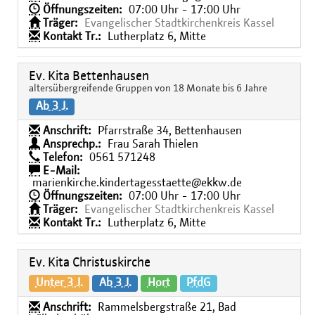
Öffnungszeiten:
07:00 Uhr - 17:00 Uhr
Träger:
Evangelischer Stadtkirchenkreis Kassel
Kontakt Tr.:
Lutherplatz 6, Mitte
Ev. Kita Bettenhausen
altersübergreifende Gruppen von 18 Monate bis 6 Jahre
Ab 3 J.
Anschrift:
Pfarrstraße 34, Bettenhausen
Ansprechp.:
Frau Sarah Thielen
Telefon:
0561 571248
E-Mail:
marienkirche.kindertagesstaette@ekkw.de
Öffnungszeiten:
07:00 Uhr - 17:00 Uhr
Träger:
Evangelischer Stadtkirchenkreis Kassel
Kontakt Tr.:
Lutherplatz 6, Mitte
Ev. Kita Christuskirche
Unter 3 J.
Ab 3 J.
Hort
PfdG
Anschrift:
Rammelsbergstraße 21, Bad