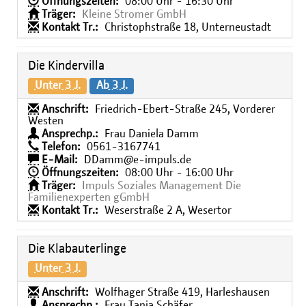
Öffnungszeiten:
08:00 Uhr - 16:30 Uhr
Träger:
Kleine Stromer GmbH
Kontakt Tr.:
Christophstraße 18, Unterneustadt
Die Kindervilla
Unter 3 J.
Ab 3 J.
Anschrift:
Friedrich-Ebert-Straße 245, Vorderer
Westen
Ansprechp.:
Frau Daniela Damm
Telefon:
0561-3167741
E-Mail:
DDamm@e-impuls.de
Öffnungszeiten:
08:00 Uhr - 16:00 Uhr
Träger:
Impuls Soziales Management Die
Familienexperten gGmbH
Kontakt Tr.:
Weserstraße 2 A, Wesertor
Die Klabauterlinge
Unter 3 J.
Anschrift:
Wolfhager Straße 419, Harleshausen
Ansprechp.:
Frau Tanja Schäfer