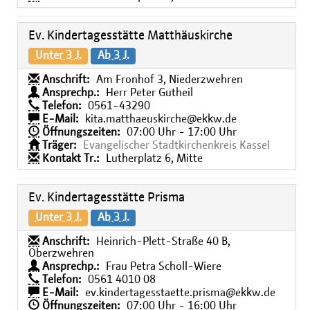
Ev. Kindertagesstätte Matthäuskirche
Unter 3 J.
Ab 3 J.
Anschrift:
Am Fronhof 3, Niederzwehren
Ansprechp.:
Herr Peter Gutheil
Telefon:
0561-43290
E-Mail:
kita.matthaeuskirche@ekkw.de
Öffnungszeiten:
07:00 Uhr - 17:00 Uhr
Träger:
Evangelischer Stadtkirchenkreis Kassel
Kontakt Tr.:
Lutherplatz 6, Mitte
Ev. Kindertagesstätte Prisma
Unter 3 J.
Ab 3 J.
Anschrift:
Heinrich-Plett-Straße 40 B,
Oberzwehren
Ansprechp.:
Frau Petra Scholl-Wiere
Telefon:
0561 4010 08
E-Mail:
ev.kindertagesstaette.prisma@ekkw.de
Öffnungszeiten:
07:00 Uhr - 16:00 Uhr