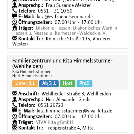
Ansprechp.:
Frau Susanne Meister
Telefon:
0561 - 31 10 50
E-Mail:
kita@ev.froebelseminar.de
Öffnungszeiten:
07:00 Uhr - 17:00 Uhr
Träger:
Diakonie Hessen-Diakonisches Werk in
Hessen u. Nassau u. Kurhessen-Waldeck e. V.
Kontakt Tr.:
Kölnische Straße 136, Vorderer
Westen
Familienzentrum und Kita Himmelsstürmer
(Wehlheiden)
Kita Himmelsstürmer
Hort Himmelsstürmer
Unter 3 J.
Ab 3 J.
Hort
PfdG
Anschrift:
Wehlheider Straße 8, Wehlheiden
Ansprechp.:
Herr Alexander Grede
Telefon:
0561 26723
E-Mail:
kita.himmelsstuermer@viva-kita.de
Öffnungszeiten:
07:00 Uhr - 17:00 Uhr
Träger:
VIVA Kita gGmbH
Kontakt Tr.:
Treppenstraße 4, Mitte