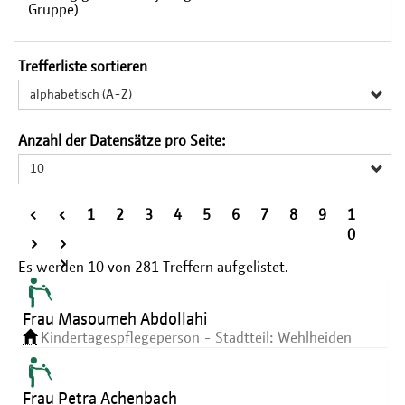
Gruppe)
Trefferliste sortieren
alphabetisch (A-Z)
Anzahl der Datensätze pro Seite:
10
<
<
1
2
3
4
5
6
7
8
9
1
<
0
>
>
>
Es werden
10
von
281
Treffern aufgelistet.
Frau Masoumeh Abdollahi
Kindertagespflegeperson - Stadtteil: Wehlheiden
Frau Petra Achenbach