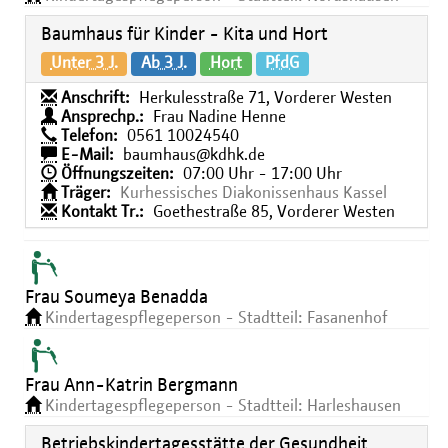
Baumhaus für Kinder - Kita und Hort
Unter 3 J.
Ab 3 J.
Hort
PfdG
Anschrift:
Herkulesstraße 71, Vorderer Westen
Ansprechp.:
Frau Nadine Henne
Telefon:
0561 10024540
E-Mail:
baumhaus@kdhk.de
Öffnungszeiten:
07:00 Uhr - 17:00 Uhr
Träger:
Kurhessisches Diakonissenhaus Kassel
Kontakt Tr.:
Goethestraße 85, Vorderer Westen
Frau Soumeya Benadda
Kindertagespflegeperson - Stadtteil: Fasanenhof
Frau Ann-Katrin Bergmann
Kindertagespflegeperson - Stadtteil: Harleshausen
Betriebskindertagesstätte der Gesundheit