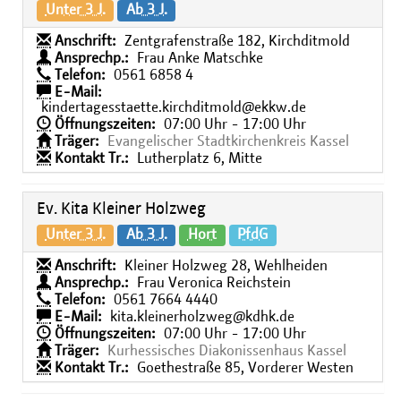
Unter 3 J.
Ab 3 J.
Anschrift:
Zentgrafenstraße 182, Kirchditmold
Ansprechp.:
Frau Anke Matschke
Telefon:
0561 6858 4
E-Mail:
kindertagesstaette.kirchditmold@ekkw.de
Öffnungszeiten:
07:00 Uhr - 17:00 Uhr
Träger:
Evangelischer Stadtkirchenkreis Kassel
Kontakt Tr.:
Lutherplatz 6, Mitte
Ev. Kita Kleiner Holzweg
Unter 3 J.
Ab 3 J.
Hort
PfdG
Anschrift:
Kleiner Holzweg 28, Wehlheiden
Ansprechp.:
Frau Veronica Reichstein
Telefon:
0561 7664 4440
E-Mail:
kita.kleinerholzweg@kdhk.de
Öffnungszeiten:
07:00 Uhr - 17:00 Uhr
Träger:
Kurhessisches Diakonissenhaus Kassel
Kontakt Tr.:
Goethestraße 85, Vorderer Westen