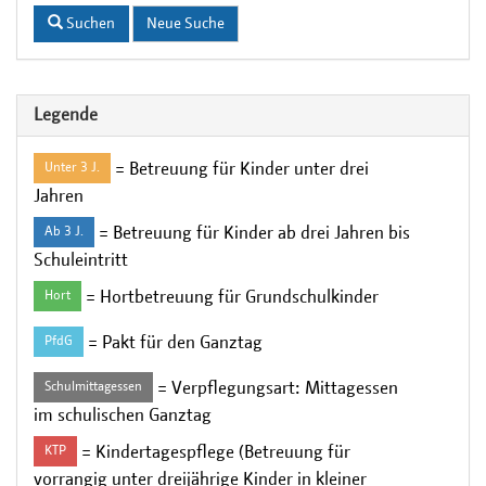
Suchen
Neue Suche
Legende
= Betreuung für Kinder unter drei
Unter 3 J.
Jahren
= Betreuung für Kinder ab drei Jahren bis
Ab 3 J.
Schuleintritt
= Hortbetreuung für Grundschulkinder
Hort
= Pakt für den Ganztag
PfdG
= Verpflegungsart: Mittagessen
Schulmittagessen
im schulischen Ganztag
= Kindertagespflege (Betreuung für
KTP
vorrangig unter dreijährige Kinder in kleiner