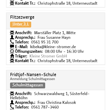
Kontakt Tr.:
Christophstraße 18, Unterneustadt
Flitzezwerge
Unter 3 J.
Anschrift:
Marställer Platz 1, Mitte
Ansprechp.:
Frau Susanne Hayn
Telefon:
0561 95 31 700
E-Mail:
kibeka@kleine-stromer.de
Öffnungszeiten:
08:00 Uhr - 16:30 Uhr
Träger:
Kleine Stromer GmbH
Kontakt Tr.:
Christophstraße 18, Unterneustadt
Fridtjof-Nansen-Schule
Anmeldung Schulmittagessen
Schulmittagessen
Anschrift:
Schwarzwaldweg 1, Süsterfeld-
Helleböhn
Ansprechp.:
Frau Christina Kalosok
Telefon:
0561 787−3460