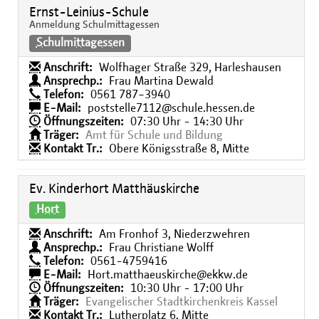
Ernst-Leinius-Schule
Anmeldung Schulmittagessen
Schulmittagessen
Anschrift:
Wolfhager Straße 329, Harleshausen
Ansprechp.:
Frau Martina Dewald
Telefon:
0561 787−3940
E-Mail:
poststelle7112@schule.hessen.de
Öffnungszeiten:
07:30 Uhr - 14:30 Uhr
Träger:
Amt für Schule und Bildung
Kontakt Tr.:
Obere Königsstraße 8, Mitte
Ev. Kinderhort Matthäuskirche
Hort
Anschrift:
Am Fronhof 3, Niederzwehren
Ansprechp.:
Frau Christiane Wolff
Telefon:
0561-4759416
E-Mail:
Hort.matthaeuskirche@ekkw.de
Öffnungszeiten:
10:30 Uhr - 17:00 Uhr
Träger:
Evangelischer Stadtkirchenkreis Kassel
Kontakt Tr.:
Lutherplatz 6, Mitte