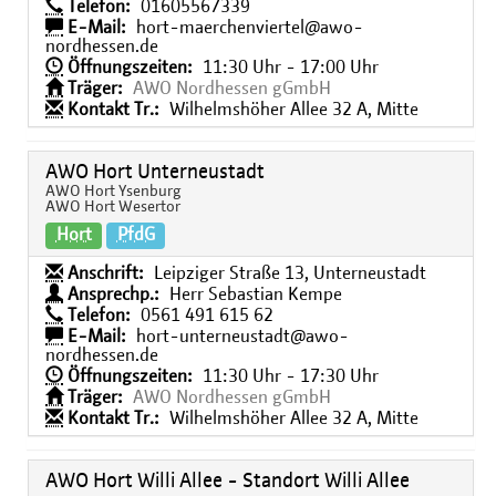
Telefon:
01605567339
E-Mail:
hort-maerchenviertel@awo-
nordhessen.de
Öffnungszeiten:
11:30 Uhr - 17:00 Uhr
Träger:
AWO Nordhessen gGmbH
Kontakt Tr.:
Wilhelmshöher Allee 32 A, Mitte
AWO Hort Unterneustadt
AWO Hort Ysenburg
AWO Hort Wesertor
Hort
PfdG
Anschrift:
Leipziger Straße 13, Unterneustadt
Ansprechp.:
Herr Sebastian Kempe
Telefon:
0561 491 615 62
E-Mail:
hort-unterneustadt@awo-
nordhessen.de
Öffnungszeiten:
11:30 Uhr - 17:30 Uhr
Träger:
AWO Nordhessen gGmbH
Kontakt Tr.:
Wilhelmshöher Allee 32 A, Mitte
AWO Hort Willi Allee - Standort Willi Allee