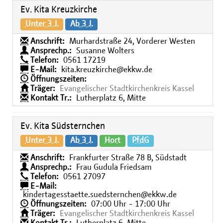
Ev. Kita Kreuzkirche
Unter 3 J.
Ab 3 J.
Anschrift:
Murhardstraße 24, Vorderer Westen
Ansprechp.:
Susanne Wolters
Telefon:
0561 17219
E-Mail:
kita.kreuzkirche@ekkw.de
Öffnungszeiten:
Träger:
Evangelischer Stadtkirchenkreis Kassel
Kontakt Tr.:
Lutherplatz 6, Mitte
Ev. Kita Südsternchen
Unter 3 J.
Ab 3 J.
Hort
PfdG
Anschrift:
Frankfurter Straße 78 B, Südstadt
Ansprechp.:
Frau Gudula Friedsam
Telefon:
0561 27097
E-Mail:
kindertagesstaette.suedsternchen@ekkw.de
Öffnungszeiten:
07:00 Uhr - 17:00 Uhr
Träger:
Evangelischer Stadtkirchenkreis Kassel