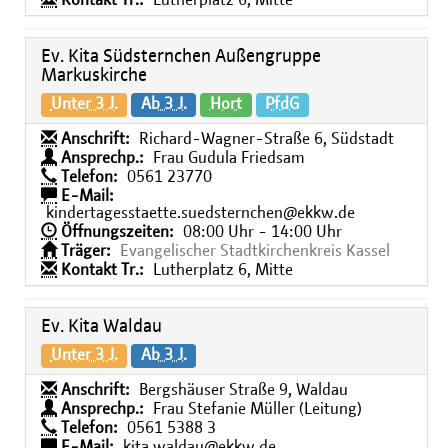
Kontakt Tr.:
Lutherplatz 6, Mitte
Ev. Kita Südsternchen Außengruppe
Markuskirche
Unter 3 J.
Ab 3 J.
Hort
PfdG
Anschrift:
Richard-Wagner-Straße 6, Südstadt
Ansprechp.:
Frau Gudula Friedsam
Telefon:
0561 23770
E-Mail:
kindertagesstaette.suedsternchen@ekkw.de
Öffnungszeiten:
08:00 Uhr - 14:00 Uhr
Träger:
Evangelischer Stadtkirchenkreis Kassel
Kontakt Tr.:
Lutherplatz 6, Mitte
Ev. Kita Waldau
Unter 3 J.
Ab 3 J.
Anschrift:
Bergshäuser Straße 9, Waldau
Ansprechp.:
Frau Stefanie Müller (Leitung)
Telefon:
0561 5388 3
E-Mail:
kita.waldau@ekkw.de