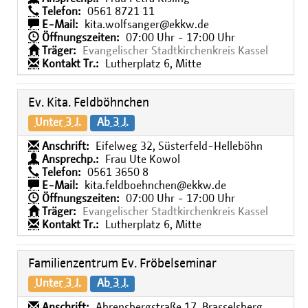
Telefon:
0561 8721 11
E-Mail:
kita.wolfsanger@ekkw.de
Öffnungszeiten:
07:00 Uhr - 17:00 Uhr
Träger:
Evangelischer Stadtkirchenkreis Kassel
Kontakt Tr.:
Lutherplatz 6, Mitte
Ev. Kita. Feldböhnchen
Unter 3 J.
Ab 3 J.
Anschrift:
Eifelweg 32, Süsterfeld-Helleböhn
Ansprechp.:
Frau Ute Kowol
Telefon:
0561 3650 8
E-Mail:
kita.feldboehnchen@ekkw.de
Öffnungszeiten:
07:00 Uhr - 17:00 Uhr
Träger:
Evangelischer Stadtkirchenkreis Kassel
Kontakt Tr.:
Lutherplatz 6, Mitte
Familienzentrum Ev. Fröbelseminar
Unter 3 J.
Ab 3 J.
Anschrift:
Ahrensbergstraße 17, Brasselsberg