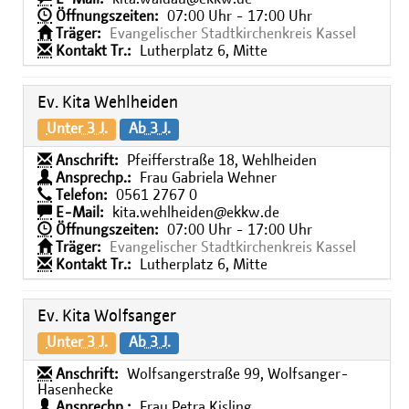
Öffnungszeiten:
07:00 Uhr - 17:00 Uhr
Träger:
Evangelischer Stadtkirchenkreis Kassel
Kontakt Tr.:
Lutherplatz 6, Mitte
Ev. Kita Wehlheiden
Unter 3 J.
Ab 3 J.
Anschrift:
Pfeifferstraße 18, Wehlheiden
Ansprechp.:
Frau Gabriela Wehner
Telefon:
0561 2767 0
E-Mail:
kita.wehlheiden@ekkw.de
Öffnungszeiten:
07:00 Uhr - 17:00 Uhr
Träger:
Evangelischer Stadtkirchenkreis Kassel
Kontakt Tr.:
Lutherplatz 6, Mitte
Ev. Kita Wolfsanger
Unter 3 J.
Ab 3 J.
Anschrift:
Wolfsangerstraße 99, Wolfsanger-
Hasenhecke
Ansprechp.:
Frau Petra Kisling