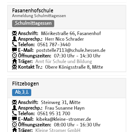
Fasanenhofschule
Anmeldung Schulmittagessen
Schulmittagessen
Anschrift:
Mörikestraße 66, Fasanenhof
Ansprechp.:
Herr Nico Schrader
Telefon:
0561 787−3440
E-Mail:
poststelle7113@schule.hessen.de
Öffnungszeiten:
07:30 Uhr - 14:30 Uhr
Träger:
Amt für Schule und Bildung
Kontakt Tr.:
Obere Königsstraße 8, Mitte
Flitzebogen
Ab 3 J.
Anschrift:
Steinweg 31, Mitte
Ansprechp.:
Frau Susanne Hayn
Telefon:
0561 95 31 700
E-Mail:
kibeka@kleine-stromer.de
Öffnungszeiten:
08:00 Uhr - 16:30 Uhr
Träger:
Kleine Stromer GmbH