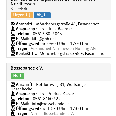
Nordhessen
Klinik-Kids
Unter 3 J.
Ab 3 J.
Anschrift:
Mönchebergstraße 41, Fasanenhof
Ansprechp.:
Frau Julia Weihser
Telefon:
0561 980-4045
E-Mail:
kita@gnh.net
Öffnungszeiten:
06:00 Uhr - 17:30 Uhr
Träger:
Gesundheit Nordhessen Holding AG
Kontakt Tr.:
Mönchebergstraße 48 E, Fasanenhof
Bossebande e.V.
Hort
Anschrift:
Rotdornweg 31, Wolfsanger-
Hasenhecke
Ansprechp.:
Frau Andrea Klewe
Telefon:
0561 8160 422
E-Mail:
info@bossebande.de
Öffnungszeiten:
10:30 Uhr - 17:00 Uhr
Träger:
Verein Bossebande e. V.