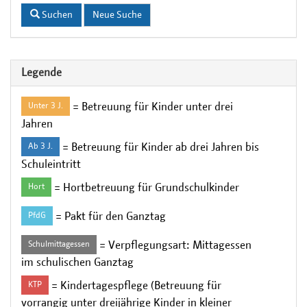
Suchen
Neue Suche
Legende
= Betreuung für Kinder unter drei
Unter 3 J.
Jahren
= Betreuung für Kinder ab drei Jahren bis
Ab 3 J.
Schuleintritt
= Hortbetreuung für Grundschulkinder
Hort
= Pakt für den Ganztag
PfdG
= Verpflegungsart: Mittagessen
Schulmittagessen
im schulischen Ganztag
= Kindertagespflege (Betreuung für
KTP
vorrangig unter dreijährige Kinder in kleiner