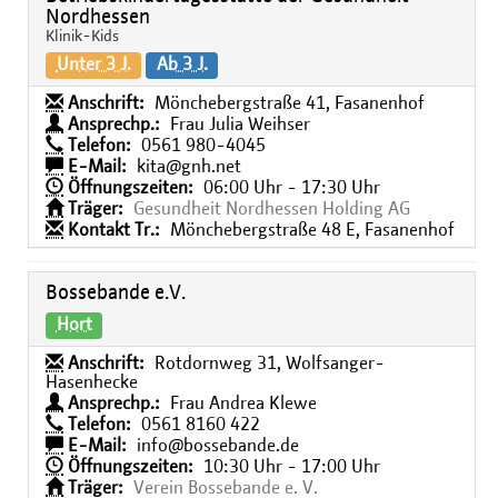
Nordhessen
Klinik-Kids
Unter 3 J.
Ab 3 J.
Anschrift:
Mönchebergstraße 41, Fasanenhof
Ansprechp.:
Frau Julia Weihser
Telefon:
0561 980-4045
E-Mail:
kita@gnh.net
Öffnungszeiten:
06:00 Uhr - 17:30 Uhr
Träger:
Gesundheit Nordhessen Holding AG
Kontakt Tr.:
Mönchebergstraße 48 E, Fasanenhof
Bossebande e.V.
Hort
Anschrift:
Rotdornweg 31, Wolfsanger-
Hasenhecke
Ansprechp.:
Frau Andrea Klewe
Telefon:
0561 8160 422
E-Mail:
info@bossebande.de
Öffnungszeiten:
10:30 Uhr - 17:00 Uhr
Träger:
Verein Bossebande e. V.