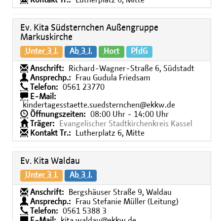
Kontakt Tr.:
Lutherplatz 6, Mitte
Ev. Kita Südsternchen Außengruppe
Markuskirche
Unter 3 J.
Ab 3 J.
Hort
PfdG
Anschrift:
Richard-Wagner-Straße 6, Südstadt
Ansprechp.:
Frau Gudula Friedsam
Telefon:
0561 23770
E-Mail:
kindertagesstaette.suedsternchen@ekkw.de
Öffnungszeiten:
08:00 Uhr - 14:00 Uhr
Träger:
Evangelischer Stadtkirchenkreis Kassel
Kontakt Tr.:
Lutherplatz 6, Mitte
Ev. Kita Waldau
Unter 3 J.
Ab 3 J.
Anschrift:
Bergshäuser Straße 9, Waldau
Ansprechp.:
Frau Stefanie Müller (Leitung)
Telefon:
0561 5388 3
E-Mail:
kita.waldau@ekkw.de