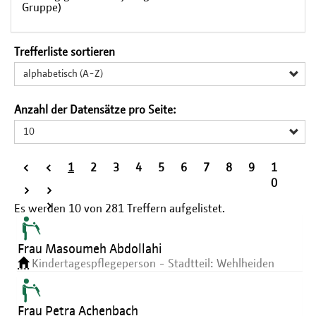
Gruppe)
Trefferliste sortieren
alphabetisch (A-Z)
Anzahl der Datensätze pro Seite:
10
<
<
1
2
3
4
5
6
7
8
9
1
<
0
>
>
>
Es werden
10
von
281
Treffern aufgelistet.
Frau Masoumeh Abdollahi
Kindertagespflegeperson - Stadtteil: Wehlheiden
Frau Petra Achenbach