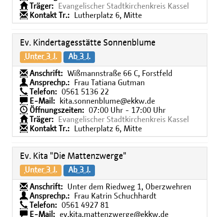
Träger:
Evangelischer Stadtkirchenkreis Kassel
Kontakt Tr.:
Lutherplatz 6, Mitte
Ev. Kindertagesstätte Sonnenblume
Unter 3 J.
Ab 3 J.
Anschrift:
Wißmannstraße 66 C, Forstfeld
Ansprechp.:
Frau Tatiana Gutman
Telefon:
0561 5136 22
E-Mail:
kita.sonnenblume@ekkw.de
Öffnungszeiten:
07:00 Uhr - 17:00 Uhr
Träger:
Evangelischer Stadtkirchenkreis Kassel
Kontakt Tr.:
Lutherplatz 6, Mitte
Ev. Kita "Die Mattenzwerge"
Unter 3 J.
Ab 3 J.
Anschrift:
Unter dem Riedweg 1, Oberzwehren
Ansprechp.:
Frau Katrin Schuchhardt
Telefon:
0561 4927 81
E-Mail:
ev.kita.mattenzwerge@ekkw.de