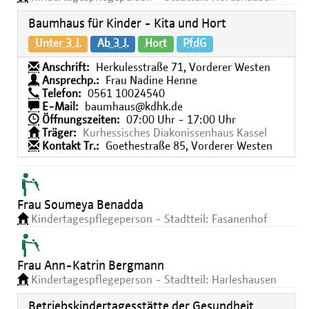
Baumhaus für Kinder - Kita und Hort
Unter 3 J.
Ab 3 J.
Hort
PfdG
Anschrift:
Herkulesstraße 71, Vorderer Westen
Ansprechp.:
Frau Nadine Henne
Telefon:
0561 10024540
E-Mail:
baumhaus@kdhk.de
Öffnungszeiten:
07:00 Uhr - 17:00 Uhr
Träger:
Kurhessisches Diakonissenhaus Kassel
Kontakt Tr.:
Goethestraße 85, Vorderer Westen
Frau Soumeya Benadda
Kindertagespflegeperson - Stadtteil: Fasanenhof
Frau Ann-Katrin Bergmann
Kindertagespflegeperson - Stadtteil: Harleshausen
Betriebskindertagesstätte der Gesundheit