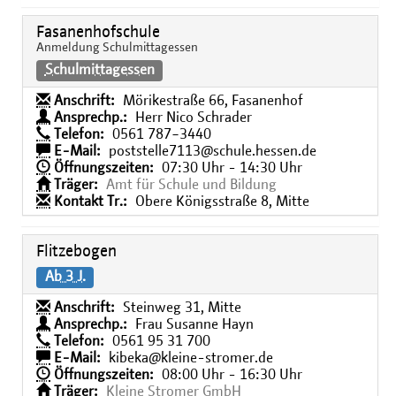
Fasanenhofschule
Anmeldung Schulmittagessen
Schulmittagessen
Anschrift:
Mörikestraße 66, Fasanenhof
Ansprechp.:
Herr Nico Schrader
Telefon:
0561 787−3440
E-Mail:
poststelle7113@schule.hessen.de
Öffnungszeiten:
07:30 Uhr - 14:30 Uhr
Träger:
Amt für Schule und Bildung
Kontakt Tr.:
Obere Königsstraße 8, Mitte
Flitzebogen
Ab 3 J.
Anschrift:
Steinweg 31, Mitte
Ansprechp.:
Frau Susanne Hayn
Telefon:
0561 95 31 700
E-Mail:
kibeka@kleine-stromer.de
Öffnungszeiten:
08:00 Uhr - 16:30 Uhr
Träger:
Kleine Stromer GmbH