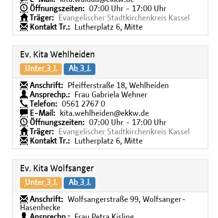
Öffnungszeiten:
07:00 Uhr - 17:00 Uhr
Träger:
Evangelischer Stadtkirchenkreis Kassel
Kontakt Tr.:
Lutherplatz 6, Mitte
Ev. Kita Wehlheiden
Unter 3 J.
Ab 3 J.
Anschrift:
Pfeifferstraße 18, Wehlheiden
Ansprechp.:
Frau Gabriela Wehner
Telefon:
0561 2767 0
E-Mail:
kita.wehlheiden@ekkw.de
Öffnungszeiten:
07:00 Uhr - 17:00 Uhr
Träger:
Evangelischer Stadtkirchenkreis Kassel
Kontakt Tr.:
Lutherplatz 6, Mitte
Ev. Kita Wolfsanger
Unter 3 J.
Ab 3 J.
Anschrift:
Wolfsangerstraße 99, Wolfsanger-
Hasenhecke
Ansprechp.:
Frau Petra Kisling