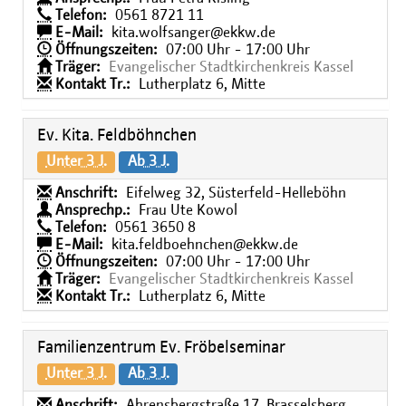
Telefon:
0561 8721 11
E-Mail:
kita.wolfsanger@ekkw.de
Öffnungszeiten:
07:00 Uhr - 17:00 Uhr
Träger:
Evangelischer Stadtkirchenkreis Kassel
Kontakt Tr.:
Lutherplatz 6, Mitte
Ev. Kita. Feldböhnchen
Unter 3 J.
Ab 3 J.
Anschrift:
Eifelweg 32, Süsterfeld-Helleböhn
Ansprechp.:
Frau Ute Kowol
Telefon:
0561 3650 8
E-Mail:
kita.feldboehnchen@ekkw.de
Öffnungszeiten:
07:00 Uhr - 17:00 Uhr
Träger:
Evangelischer Stadtkirchenkreis Kassel
Kontakt Tr.:
Lutherplatz 6, Mitte
Familienzentrum Ev. Fröbelseminar
Unter 3 J.
Ab 3 J.
Anschrift:
Ahrensbergstraße 17, Brasselsberg