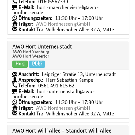
Telefon:
01605567339
E-Mail:
hort-maerchenviertel@awo-
nordhessen.de
Öffnungszeiten:
11:30 Uhr - 17:00 Uhr
Träger:
AWO Nordhessen gGmbH
Kontakt Tr.:
Wilhelmshöher Allee 32 A, Mitte
AWO Hort Unterneustadt
AWO Hort Ysenburg
AWO Hort Wesertor
Hort
PfdG
Anschrift:
Leipziger Straße 13, Unterneustadt
Ansprechp.:
Herr Sebastian Kempe
Telefon:
0561 491 615 62
E-Mail:
hort-unterneustadt@awo-
nordhessen.de
Öffnungszeiten:
11:30 Uhr - 17:30 Uhr
Träger:
AWO Nordhessen gGmbH
Kontakt Tr.:
Wilhelmshöher Allee 32 A, Mitte
AWO Hort Willi Allee - Standort Willi Allee