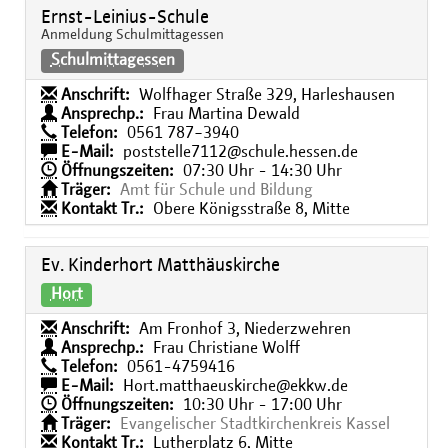
Ernst-Leinius-Schule
Anmeldung Schulmittagessen
Schulmittagessen
Anschrift:
Wolfhager Straße 329, Harleshausen
Ansprechp.:
Frau Martina Dewald
Telefon:
0561 787−3940
E-Mail:
poststelle7112@schule.hessen.de
Öffnungszeiten:
07:30 Uhr - 14:30 Uhr
Träger:
Amt für Schule und Bildung
Kontakt Tr.:
Obere Königsstraße 8, Mitte
Ev. Kinderhort Matthäuskirche
Hort
Anschrift:
Am Fronhof 3, Niederzwehren
Ansprechp.:
Frau Christiane Wolff
Telefon:
0561-4759416
E-Mail:
Hort.matthaeuskirche@ekkw.de
Öffnungszeiten:
10:30 Uhr - 17:00 Uhr
Träger:
Evangelischer Stadtkirchenkreis Kassel
Kontakt Tr.:
Lutherplatz 6, Mitte