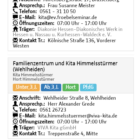
Ansprechp.:
Frau Susanne Meister
Telefon:
0561 - 31 10 50
E-Mail:
kita@ev.froebelseminar.de
Öffnungszeiten:
07:00 Uhr - 17:00 Uhr
Träger:
Diakonie Hessen-Diakonisches Werk in
Hessen u. Nassau u. Kurhessen-Waldeck e. V.
Kontakt Tr.:
Kölnische Straße 136, Vorderer
Westen
Familienzentrum und Kita Himmelsstürmer
(Wehlheiden)
Kita Himmelsstürmer
Hort Himmelsstürmer
Unter 3 J.
Ab 3 J.
Hort
PfdG
Anschrift:
Wehlheider Straße 8, Wehlheiden
Ansprechp.:
Herr Alexander Grede
Telefon:
0561 26723
E-Mail:
kita.himmelsstuermer@viva-kita.de
Öffnungszeiten:
07:00 Uhr - 17:00 Uhr
Träger:
VIVA Kita gGmbH
Kontakt Tr.:
Treppenstraße 4, Mitte