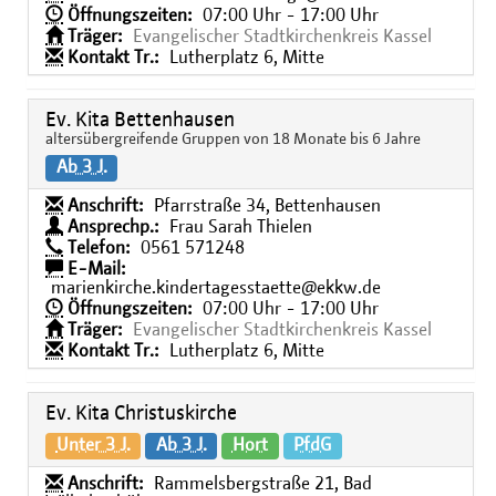
Öffnungszeiten:
07:00 Uhr - 17:00 Uhr
Träger:
Evangelischer Stadtkirchenkreis Kassel
Kontakt Tr.:
Lutherplatz 6, Mitte
Ev. Kita Bettenhausen
altersübergreifende Gruppen von 18 Monate bis 6 Jahre
Ab 3 J.
Anschrift:
Pfarrstraße 34, Bettenhausen
Ansprechp.:
Frau Sarah Thielen
Telefon:
0561 571248
E-Mail:
marienkirche.kindertagesstaette@ekkw.de
Öffnungszeiten:
07:00 Uhr - 17:00 Uhr
Träger:
Evangelischer Stadtkirchenkreis Kassel
Kontakt Tr.:
Lutherplatz 6, Mitte
Ev. Kita Christuskirche
Unter 3 J.
Ab 3 J.
Hort
PfdG
Anschrift:
Rammelsbergstraße 21, Bad