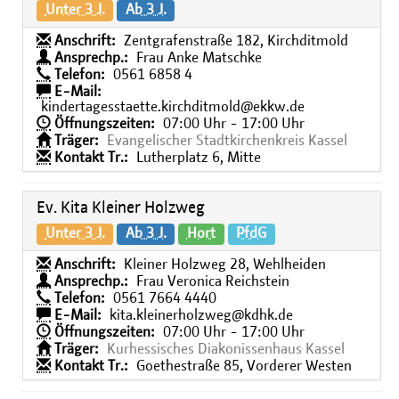
Unter 3 J.
Ab 3 J.
Anschrift:
Zentgrafenstraße 182, Kirchditmold
Ansprechp.:
Frau Anke Matschke
Telefon:
0561 6858 4
E-Mail:
kindertagesstaette.kirchditmold@ekkw.de
Öffnungszeiten:
07:00 Uhr - 17:00 Uhr
Träger:
Evangelischer Stadtkirchenkreis Kassel
Kontakt Tr.:
Lutherplatz 6, Mitte
Ev. Kita Kleiner Holzweg
Unter 3 J.
Ab 3 J.
Hort
PfdG
Anschrift:
Kleiner Holzweg 28, Wehlheiden
Ansprechp.:
Frau Veronica Reichstein
Telefon:
0561 7664 4440
E-Mail:
kita.kleinerholzweg@kdhk.de
Öffnungszeiten:
07:00 Uhr - 17:00 Uhr
Träger:
Kurhessisches Diakonissenhaus Kassel
Kontakt Tr.:
Goethestraße 85, Vorderer Westen