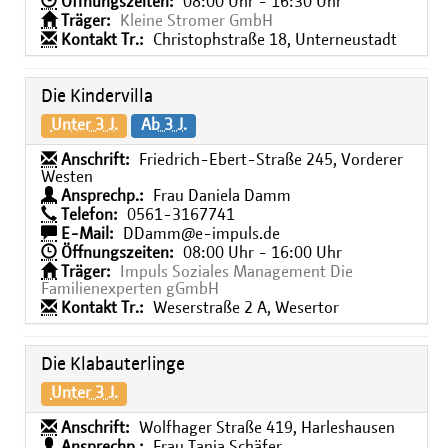
Öffnungszeiten:
08:00 Uhr - 16:30 Uhr
Träger:
Kleine Stromer GmbH
Kontakt Tr.:
Christophstraße 18, Unterneustadt
Die Kindervilla
Unter 3 J.
Ab 3 J.
Anschrift:
Friedrich-Ebert-Straße 245, Vorderer
Westen
Ansprechp.:
Frau Daniela Damm
Telefon:
0561-3167741
E-Mail:
DDamm@e-impuls.de
Öffnungszeiten:
08:00 Uhr - 16:00 Uhr
Träger:
Impuls Soziales Management Die
Familienexperten gGmbH
Kontakt Tr.:
Weserstraße 2 A, Wesertor
Die Klabauterlinge
Unter 3 J.
Anschrift:
Wolfhager Straße 419, Harleshausen
Ansprechp.:
Frau Tanja Schäfer