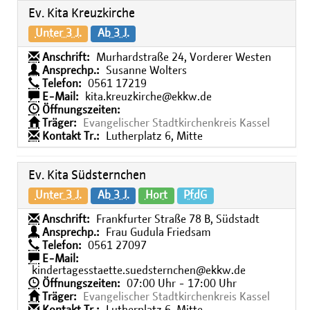
Ev. Kita Kreuzkirche
Unter 3 J.
Ab 3 J.
Anschrift:
Murhardstraße 24, Vorderer Westen
Ansprechp.:
Susanne Wolters
Telefon:
0561 17219
E-Mail:
kita.kreuzkirche@ekkw.de
Öffnungszeiten:
Träger:
Evangelischer Stadtkirchenkreis Kassel
Kontakt Tr.:
Lutherplatz 6, Mitte
Ev. Kita Südsternchen
Unter 3 J.
Ab 3 J.
Hort
PfdG
Anschrift:
Frankfurter Straße 78 B, Südstadt
Ansprechp.:
Frau Gudula Friedsam
Telefon:
0561 27097
E-Mail:
kindertagesstaette.suedsternchen@ekkw.de
Öffnungszeiten:
07:00 Uhr - 17:00 Uhr
Träger:
Evangelischer Stadtkirchenkreis Kassel