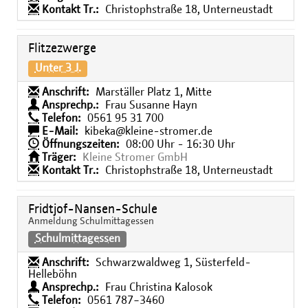
Kontakt Tr.:
Christophstraße 18, Unterneustadt
Flitzezwerge
Unter 3 J.
Anschrift:
Marställer Platz 1, Mitte
Ansprechp.:
Frau Susanne Hayn
Telefon:
0561 95 31 700
E-Mail:
kibeka@kleine-stromer.de
Öffnungszeiten:
08:00 Uhr - 16:30 Uhr
Träger:
Kleine Stromer GmbH
Kontakt Tr.:
Christophstraße 18, Unterneustadt
Fridtjof-Nansen-Schule
Anmeldung Schulmittagessen
Schulmittagessen
Anschrift:
Schwarzwaldweg 1, Süsterfeld-
Helleböhn
Ansprechp.:
Frau Christina Kalosok
Telefon:
0561 787−3460