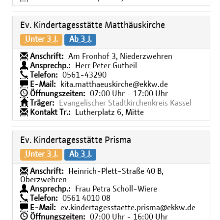
Ev. Kindertagesstätte Matthäuskirche
Unter 3 J.
Ab 3 J.
Anschrift:
Am Fronhof 3, Niederzwehren
Ansprechp.:
Herr Peter Gutheil
Telefon:
0561-43290
E-Mail:
kita.matthaeuskirche@ekkw.de
Öffnungszeiten:
07:00 Uhr - 17:00 Uhr
Träger:
Evangelischer Stadtkirchenkreis Kassel
Kontakt Tr.:
Lutherplatz 6, Mitte
Ev. Kindertagesstätte Prisma
Unter 3 J.
Ab 3 J.
Anschrift:
Heinrich-Plett-Straße 40 B,
Oberzwehren
Ansprechp.:
Frau Petra Scholl-Wiere
Telefon:
0561 4010 08
E-Mail:
ev.kindertagesstaette.prisma@ekkw.de
Öffnungszeiten:
07:00 Uhr - 16:00 Uhr