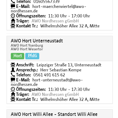
Telefon:
01605567339
E-Mail:
hort-maerchenviertel@awo-
nordhessen.de
Öffnungszeiten:
11:30 Uhr - 17:00 Uhr
Träger:
AWO Nordhessen gGmbH
Kontakt Tr.:
Wilhelmshöher Allee 32 A, Mitte
AWO Hort Unterneustadt
AWO Hort Ysenburg
AWO Hort Wesertor
Hort
PfdG
Anschrift:
Leipziger Straße 13, Unterneustadt
Ansprechp.:
Herr Sebastian Kempe
Telefon:
0561 491 615 62
E-Mail:
hort-unterneustadt@awo-
nordhessen.de
Öffnungszeiten:
11:30 Uhr - 17:30 Uhr
Träger:
AWO Nordhessen gGmbH
Kontakt Tr.:
Wilhelmshöher Allee 32 A, Mitte
AWO Hort Willi Allee - Standort Willi Allee