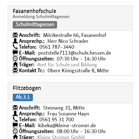
Fasanenhofschule
Anmeldung Schulmittagessen
Schulmittagessen
Anschrift:
Mörikestraße 66, Fasanenhof
Ansprechp.:
Herr Nico Schrader
Telefon:
0561 787−3440
E-Mail:
poststelle7113@schule.hessen.de
Öffnungszeiten:
07:30 Uhr - 14:30 Uhr
Träger:
Amt für Schule und Bildung
Kontakt Tr.:
Obere Königsstraße 8, Mitte
Flitzebogen
Ab 3 J.
Anschrift:
Steinweg 31, Mitte
Ansprechp.:
Frau Susanne Hayn
Telefon:
0561 95 31 700
E-Mail:
kibeka@kleine-stromer.de
Öffnungszeiten:
08:00 Uhr - 16:30 Uhr
Träger:
Kleine Stromer GmbH