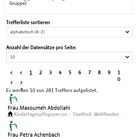
Gruppe)
Trefferliste sortieren
alphabetisch (A-Z)
Anzahl der Datensätze pro Seite:
10
<
<
1
2
3
4
5
6
7
8
9
1
<
0
>
>
>
Es werden
10
von
281
Treffern aufgelistet.
Frau Masoumeh Abdollahi
Kindertagespflegeperson - Stadtteil: Wehlheiden
Frau Petra Achenbach