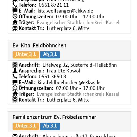
Telefon:
0561 8721 11
E-Mail:
kita.wolfsanger@ekkw.de
Öffnungszeiten:
07:00 Uhr - 17:00 Uhr
Träger:
Evangelischer Stadtkirchenkreis Kassel
Kontakt Tr.:
Lutherplatz 6, Mitte
Ev. Kita. Feldböhnchen
Unter 3 J.
Ab 3 J.
Anschrift:
Eifelweg 32, Süsterfeld-Helleböhn
Ansprechp.:
Frau Ute Kowol
Telefon:
0561 3650 8
E-Mail:
kita.feldboehnchen@ekkw.de
Öffnungszeiten:
07:00 Uhr - 17:00 Uhr
Träger:
Evangelischer Stadtkirchenkreis Kassel
Kontakt Tr.:
Lutherplatz 6, Mitte
Familienzentrum Ev. Fröbelseminar
Unter 3 J.
Ab 3 J.
Anschrift:
Ahrensbergstraße 17, Brasselsberg