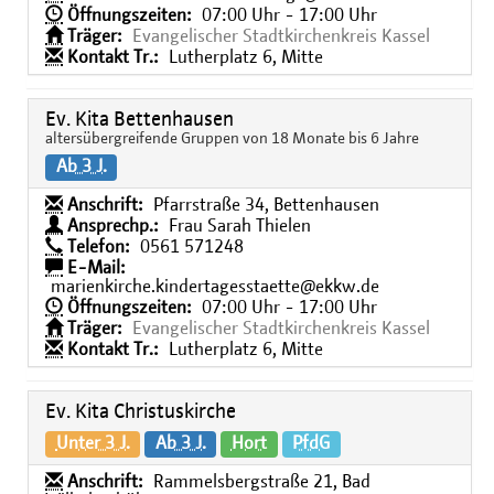
Öffnungszeiten:
07:00 Uhr - 17:00 Uhr
Träger:
Evangelischer Stadtkirchenkreis Kassel
Kontakt Tr.:
Lutherplatz 6, Mitte
Ev. Kita Bettenhausen
altersübergreifende Gruppen von 18 Monate bis 6 Jahre
Ab 3 J.
Anschrift:
Pfarrstraße 34, Bettenhausen
Ansprechp.:
Frau Sarah Thielen
Telefon:
0561 571248
E-Mail:
marienkirche.kindertagesstaette@ekkw.de
Öffnungszeiten:
07:00 Uhr - 17:00 Uhr
Träger:
Evangelischer Stadtkirchenkreis Kassel
Kontakt Tr.:
Lutherplatz 6, Mitte
Ev. Kita Christuskirche
Unter 3 J.
Ab 3 J.
Hort
PfdG
Anschrift:
Rammelsbergstraße 21, Bad