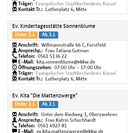
Träger:
Evangelischer Stadtkirchenkreis Kassel
Kontakt Tr.:
Lutherplatz 6, Mitte
Ev. Kindertagesstätte Sonnenblume
Unter 3 J.
Ab 3 J.
Anschrift:
Wißmannstraße 66 C, Forstfeld
Ansprechp.:
Frau Tatiana Gutman
Telefon:
0561 5136 22
E-Mail:
kita.sonnenblume@ekkw.de
Öffnungszeiten:
07:00 Uhr - 17:00 Uhr
Träger:
Evangelischer Stadtkirchenkreis Kassel
Kontakt Tr.:
Lutherplatz 6, Mitte
Ev. Kita "Die Mattenzwerge"
Unter 3 J.
Ab 3 J.
Anschrift:
Unter dem Riedweg 1, Oberzwehren
Ansprechp.:
Frau Katrin Schuchhardt
Telefon:
0561 4927 81
E-Mail:
ev.kita.mattenzwerge@ekkw.de