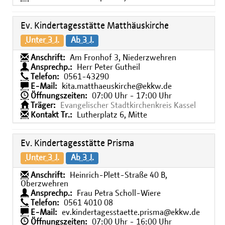
Ev. Kindertagesstätte Matthäuskirche
Unter 3 J.
Ab 3 J.
Anschrift:
Am Fronhof 3, Niederzwehren
Ansprechp.:
Herr Peter Gutheil
Telefon:
0561-43290
E-Mail:
kita.matthaeuskirche@ekkw.de
Öffnungszeiten:
07:00 Uhr - 17:00 Uhr
Träger:
Evangelischer Stadtkirchenkreis Kassel
Kontakt Tr.:
Lutherplatz 6, Mitte
Ev. Kindertagesstätte Prisma
Unter 3 J.
Ab 3 J.
Anschrift:
Heinrich-Plett-Straße 40 B,
Oberzwehren
Ansprechp.:
Frau Petra Scholl-Wiere
Telefon:
0561 4010 08
E-Mail:
ev.kindertagesstaette.prisma@ekkw.de
Öffnungszeiten:
07:00 Uhr - 16:00 Uhr