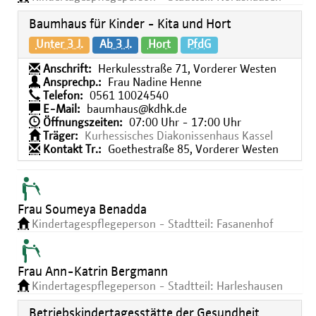
Baumhaus für Kinder - Kita und Hort
Unter 3 J.
Ab 3 J.
Hort
PfdG
Anschrift:
Herkulesstraße 71, Vorderer Westen
Ansprechp.:
Frau Nadine Henne
Telefon:
0561 10024540
E-Mail:
baumhaus@kdhk.de
Öffnungszeiten:
07:00 Uhr - 17:00 Uhr
Träger:
Kurhessisches Diakonissenhaus Kassel
Kontakt Tr.:
Goethestraße 85, Vorderer Westen
Frau Soumeya Benadda
Kindertagespflegeperson - Stadtteil: Fasanenhof
Frau Ann-Katrin Bergmann
Kindertagespflegeperson - Stadtteil: Harleshausen
Betriebskindertagesstätte der Gesundheit