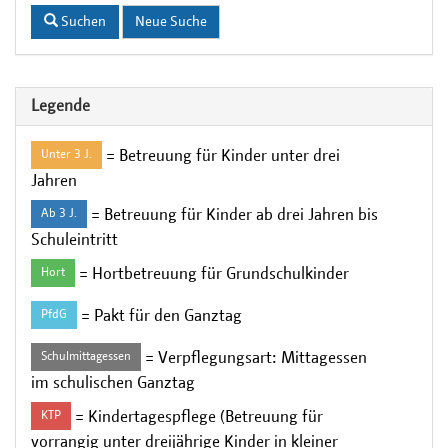
Suchen
Neue Suche
Legende
= Betreuung für Kinder unter drei
Unter 3 J.
Jahren
= Betreuung für Kinder ab drei Jahren bis
Ab 3 J.
Schuleintritt
= Hortbetreuung für Grundschulkinder
Hort
= Pakt für den Ganztag
PfdG
= Verpflegungsart: Mittagessen
Schulmittagessen
im schulischen Ganztag
= Kindertagespflege (Betreuung für
KTP
vorrangig unter dreijährige Kinder in kleiner