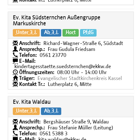
Kontakt Tr.:
Lutherplatz 6, Mitte
Ev. Kita Südsternchen Außengruppe
Markuskirche
Unter 3 J.
Ab 3 J.
Hort
PfdG
Anschrift:
Richard-Wagner-Straße 6, Südstadt
Ansprechp.:
Frau Gudula Friedsam
Telefon:
0561 23770
E-Mail:
kindertagesstaette.suedsternchen@ekkw.de
Öffnungszeiten:
08:00 Uhr - 14:00 Uhr
Träger:
Evangelischer Stadtkirchenkreis Kassel
Kontakt Tr.:
Lutherplatz 6, Mitte
Ev. Kita Waldau
Unter 3 J.
Ab 3 J.
Anschrift:
Bergshäuser Straße 9, Waldau
Ansprechp.:
Frau Stefanie Müller (Leitung)
Telefon:
0561 5388 3
E-Mail:
kita.waldau@ekkw.de