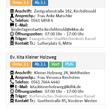
Unter 3 J.
Ab 3 J.
Anschrift:
Zentgrafenstraße 182, Kirchditmold
Ansprechp.:
Frau Anke Matschke
Telefon:
0561 6858 4
E-Mail:
kindertagesstaette.kirchditmold@ekkw.de
Öffnungszeiten:
07:00 Uhr - 17:00 Uhr
Träger:
Evangelischer Stadtkirchenkreis Kassel
Kontakt Tr.:
Lutherplatz 6, Mitte
Ev. Kita Kleiner Holzweg
Unter 3 J.
Ab 3 J.
Hort
PfdG
Anschrift:
Kleiner Holzweg 28, Wehlheiden
Ansprechp.:
Frau Veronica Reichstein
Telefon:
0561 7664 4440
E-Mail:
kita.kleinerholzweg@kdhk.de
Öffnungszeiten:
07:00 Uhr - 17:00 Uhr
Träger:
Kurhessisches Diakonissenhaus Kassel
Kontakt Tr.:
Goethestraße 85, Vorderer Westen