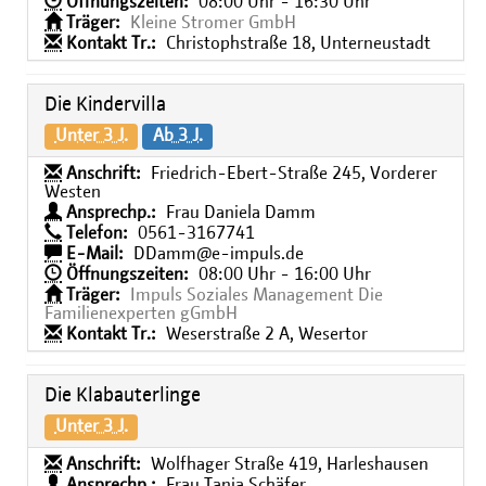
Öffnungszeiten:
08:00 Uhr - 16:30 Uhr
Träger:
Kleine Stromer GmbH
Kontakt Tr.:
Christophstraße 18, Unterneustadt
Die Kindervilla
Unter 3 J.
Ab 3 J.
Anschrift:
Friedrich-Ebert-Straße 245, Vorderer
Westen
Ansprechp.:
Frau Daniela Damm
Telefon:
0561-3167741
E-Mail:
DDamm@e-impuls.de
Öffnungszeiten:
08:00 Uhr - 16:00 Uhr
Träger:
Impuls Soziales Management Die
Familienexperten gGmbH
Kontakt Tr.:
Weserstraße 2 A, Wesertor
Die Klabauterlinge
Unter 3 J.
Anschrift:
Wolfhager Straße 419, Harleshausen
Ansprechp.:
Frau Tanja Schäfer