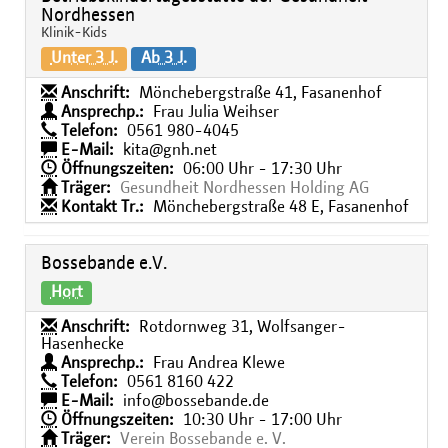
Nordhessen
Klinik-Kids
Unter 3 J.
Ab 3 J.
Anschrift:
Mönchebergstraße 41, Fasanenhof
Ansprechp.:
Frau Julia Weihser
Telefon:
0561 980-4045
E-Mail:
kita@gnh.net
Öffnungszeiten:
06:00 Uhr - 17:30 Uhr
Träger:
Gesundheit Nordhessen Holding AG
Kontakt Tr.:
Mönchebergstraße 48 E, Fasanenhof
Bossebande e.V.
Hort
Anschrift:
Rotdornweg 31, Wolfsanger-
Hasenhecke
Ansprechp.:
Frau Andrea Klewe
Telefon:
0561 8160 422
E-Mail:
info@bossebande.de
Öffnungszeiten:
10:30 Uhr - 17:00 Uhr
Träger:
Verein Bossebande e. V.