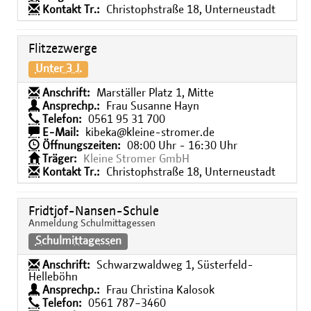
Kontakt Tr.:
Christophstraße 18, Unterneustadt
Flitzezwerge
Unter 3 J.
Anschrift:
Marställer Platz 1, Mitte
Ansprechp.:
Frau Susanne Hayn
Telefon:
0561 95 31 700
E-Mail:
kibeka@kleine-stromer.de
Öffnungszeiten:
08:00 Uhr - 16:30 Uhr
Träger:
Kleine Stromer GmbH
Kontakt Tr.:
Christophstraße 18, Unterneustadt
Fridtjof-Nansen-Schule
Anmeldung Schulmittagessen
Schulmittagessen
Anschrift:
Schwarzwaldweg 1, Süsterfeld-
Helleböhn
Ansprechp.:
Frau Christina Kalosok
Telefon:
0561 787−3460