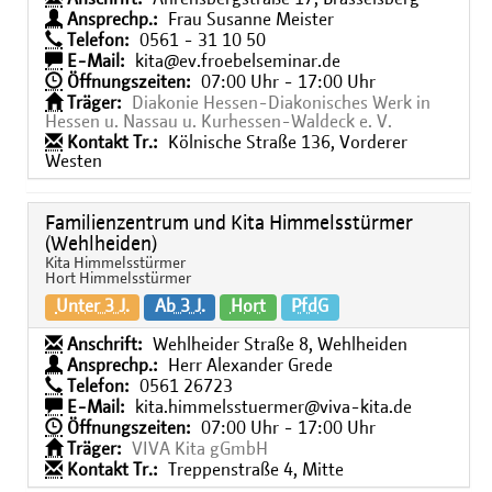
Ansprechp.:
Frau Susanne Meister
Telefon:
0561 - 31 10 50
E-Mail:
kita@ev.froebelseminar.de
Öffnungszeiten:
07:00 Uhr - 17:00 Uhr
Träger:
Diakonie Hessen-Diakonisches Werk in
Hessen u. Nassau u. Kurhessen-Waldeck e. V.
Kontakt Tr.:
Kölnische Straße 136, Vorderer
Westen
Familienzentrum und Kita Himmelsstürmer
(Wehlheiden)
Kita Himmelsstürmer
Hort Himmelsstürmer
Unter 3 J.
Ab 3 J.
Hort
PfdG
Anschrift:
Wehlheider Straße 8, Wehlheiden
Ansprechp.:
Herr Alexander Grede
Telefon:
0561 26723
E-Mail:
kita.himmelsstuermer@viva-kita.de
Öffnungszeiten:
07:00 Uhr - 17:00 Uhr
Träger:
VIVA Kita gGmbH
Kontakt Tr.:
Treppenstraße 4, Mitte