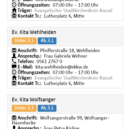
Öffnungszeiten:
07:00 Uhr - 17:00 Uhr
Träger:
Evangelischer Stadtkirchenkreis Kassel
Kontakt Tr.:
Lutherplatz 6, Mitte
Ev. Kita Wehlheiden
Unter 3 J.
Ab 3 J.
Anschrift:
Pfeifferstraße 18, Wehlheiden
Ansprechp.:
Frau Gabriela Wehner
Telefon:
0561 2767 0
E-Mail:
kita.wehlheiden@ekkw.de
Öffnungszeiten:
07:00 Uhr - 17:00 Uhr
Träger:
Evangelischer Stadtkirchenkreis Kassel
Kontakt Tr.:
Lutherplatz 6, Mitte
Ev. Kita Wolfsanger
Unter 3 J.
Ab 3 J.
Anschrift:
Wolfsangerstraße 99, Wolfsanger-
Hasenhecke
Ansprechp.:
Frau Petra Kisling