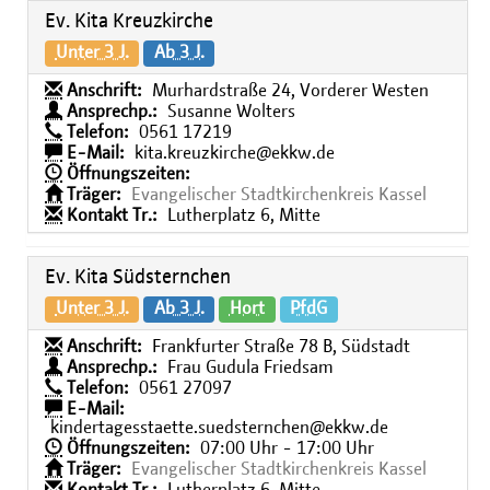
Ev. Kita Kreuzkirche
Unter 3 J.
Ab 3 J.
Anschrift:
Murhardstraße 24, Vorderer Westen
Ansprechp.:
Susanne Wolters
Telefon:
0561 17219
E-Mail:
kita.kreuzkirche@ekkw.de
Öffnungszeiten:
Träger:
Evangelischer Stadtkirchenkreis Kassel
Kontakt Tr.:
Lutherplatz 6, Mitte
Ev. Kita Südsternchen
Unter 3 J.
Ab 3 J.
Hort
PfdG
Anschrift:
Frankfurter Straße 78 B, Südstadt
Ansprechp.:
Frau Gudula Friedsam
Telefon:
0561 27097
E-Mail:
kindertagesstaette.suedsternchen@ekkw.de
Öffnungszeiten:
07:00 Uhr - 17:00 Uhr
Träger:
Evangelischer Stadtkirchenkreis Kassel