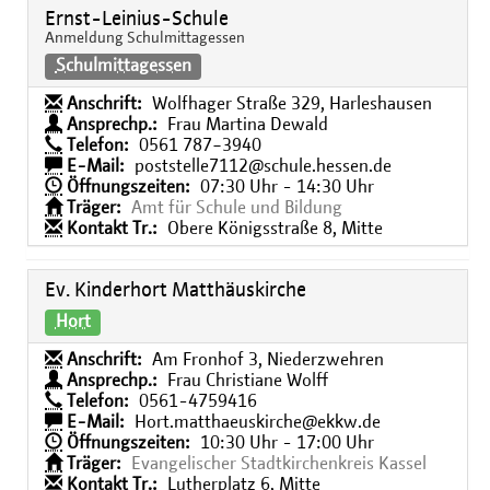
Ernst-Leinius-Schule
Anmeldung Schulmittagessen
Schulmittagessen
Anschrift:
Wolfhager Straße 329, Harleshausen
Ansprechp.:
Frau Martina Dewald
Telefon:
0561 787−3940
E-Mail:
poststelle7112@schule.hessen.de
Öffnungszeiten:
07:30 Uhr - 14:30 Uhr
Träger:
Amt für Schule und Bildung
Kontakt Tr.:
Obere Königsstraße 8, Mitte
Ev. Kinderhort Matthäuskirche
Hort
Anschrift:
Am Fronhof 3, Niederzwehren
Ansprechp.:
Frau Christiane Wolff
Telefon:
0561-4759416
E-Mail:
Hort.matthaeuskirche@ekkw.de
Öffnungszeiten:
10:30 Uhr - 17:00 Uhr
Träger:
Evangelischer Stadtkirchenkreis Kassel
Kontakt Tr.:
Lutherplatz 6, Mitte