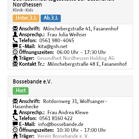
Nordhessen
Klinik-Kids
Unter 3 J.
Ab 3 J.
Anschrift:
Mönchebergstraße 41, Fasanenhof
Ansprechp.:
Frau Julia Weihser
Telefon:
0561 980-4045
E-Mail:
kita@gnh.net
Öffnungszeiten:
06:00 Uhr - 17:30 Uhr
Träger:
Gesundheit Nordhessen Holding AG
Kontakt Tr.:
Mönchebergstraße 48 E, Fasanenhof
Bossebande e.V.
Hort
Anschrift:
Rotdornweg 31, Wolfsanger-
Hasenhecke
Ansprechp.:
Frau Andrea Klewe
Telefon:
0561 8160 422
E-Mail:
info@bossebande.de
Öffnungszeiten:
10:30 Uhr - 17:00 Uhr
Träger:
Verein Bossebande e. V.