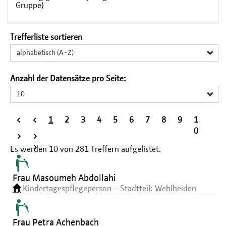
Gruppe)
Trefferliste sortieren
alphabetisch (A-Z)
Anzahl der Datensätze pro Seite:
10
<
<
1
2
3
4
5
6
7
8
9
1
<
0
>
>
>
Es werden
10
von
281
Treffern aufgelistet.
Frau Masoumeh Abdollahi
Kindertagespflegeperson - Stadtteil: Wehlheiden
Frau Petra Achenbach