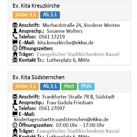
Ev. Kita Kreuzkirche
Unter 3 J.
Ab 3 J.
Anschrift:
Murhardstraße 24, Vorderer Westen
Ansprechp.:
Susanne Wolters
Telefon:
0561 17219
E-Mail:
kita.kreuzkirche@ekkw.de
Öffnungszeiten:
Träger:
Evangelischer Stadtkirchenkreis Kassel
Kontakt Tr.:
Lutherplatz 6, Mitte
Ev. Kita Südsternchen
Unter 3 J.
Ab 3 J.
Hort
PfdG
Anschrift:
Frankfurter Straße 78 B, Südstadt
Ansprechp.:
Frau Gudula Friedsam
Telefon:
0561 27097
E-Mail:
kindertagesstaette.suedsternchen@ekkw.de
Öffnungszeiten:
07:00 Uhr - 17:00 Uhr
Träger:
Evangelischer Stadtkirchenkreis Kassel