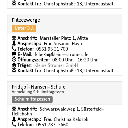
Kontakt Tr.:
Christophstraße 18, Unterneustadt
Flitzezwerge
Unter 3 J.
Anschrift:
Marställer Platz 1, Mitte
Ansprechp.:
Frau Susanne Hayn
Telefon:
0561 95 31 700
E-Mail:
kibeka@kleine-stromer.de
Öffnungszeiten:
08:00 Uhr - 16:30 Uhr
Träger:
Kleine Stromer GmbH
Kontakt Tr.:
Christophstraße 18, Unterneustadt
Fridtjof-Nansen-Schule
Anmeldung Schulmittagessen
Schulmittagessen
Anschrift:
Schwarzwaldweg 1, Süsterfeld-
Helleböhn
Ansprechp.:
Frau Christina Kalosok
Telefon:
0561 787−3460