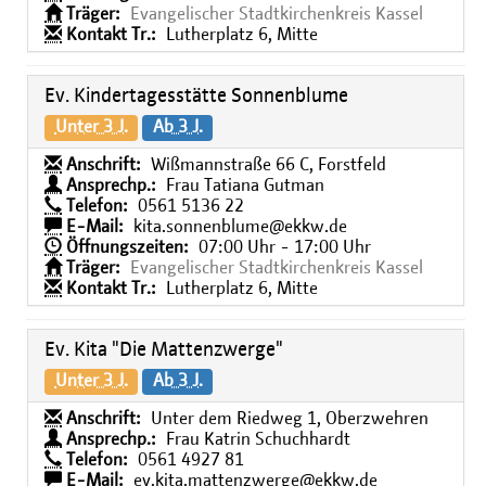
Träger:
Evangelischer Stadtkirchenkreis Kassel
Kontakt Tr.:
Lutherplatz 6, Mitte
Ev. Kindertagesstätte Sonnenblume
Unter 3 J.
Ab 3 J.
Anschrift:
Wißmannstraße 66 C, Forstfeld
Ansprechp.:
Frau Tatiana Gutman
Telefon:
0561 5136 22
E-Mail:
kita.sonnenblume@ekkw.de
Öffnungszeiten:
07:00 Uhr - 17:00 Uhr
Träger:
Evangelischer Stadtkirchenkreis Kassel
Kontakt Tr.:
Lutherplatz 6, Mitte
Ev. Kita "Die Mattenzwerge"
Unter 3 J.
Ab 3 J.
Anschrift:
Unter dem Riedweg 1, Oberzwehren
Ansprechp.:
Frau Katrin Schuchhardt
Telefon:
0561 4927 81
E-Mail:
ev.kita.mattenzwerge@ekkw.de