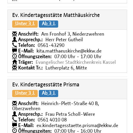
Ev. Kindertagesstätte Matthäuskirche
Unter 3 J.
Ab 3 J.
Anschrift:
Am Fronhof 3, Niederzwehren
Ansprechp.:
Herr Peter Gutheil
Telefon:
0561-43290
E-Mail:
kita.matthaeuskirche@ekkw.de
Öffnungszeiten:
07:00 Uhr - 17:00 Uhr
Träger:
Evangelischer Stadtkirchenkreis Kassel
Kontakt Tr.:
Lutherplatz 6, Mitte
Ev. Kindertagesstätte Prisma
Unter 3 J.
Ab 3 J.
Anschrift:
Heinrich-Plett-Straße 40 B,
Oberzwehren
Ansprechp.:
Frau Petra Scholl-Wiere
Telefon:
0561 4010 08
E-Mail:
ev.kindertagesstaette.prisma@ekkw.de
Öffnungszeiten:
07:00 Uhr - 16:00 Uhr