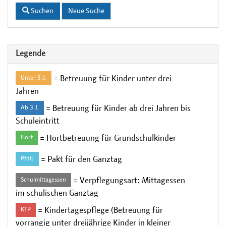
Suchen
Neue Suche
Legende
= Betreuung für Kinder unter drei
Unter 3 J.
Jahren
= Betreuung für Kinder ab drei Jahren bis
Ab 3 J.
Schuleintritt
= Hortbetreuung für Grundschulkinder
Hort
= Pakt für den Ganztag
PfdG
= Verpflegungsart: Mittagessen
Schulmittagessen
im schulischen Ganztag
= Kindertagespflege (Betreuung für
KTP
vorrangig unter dreijährige Kinder in kleiner