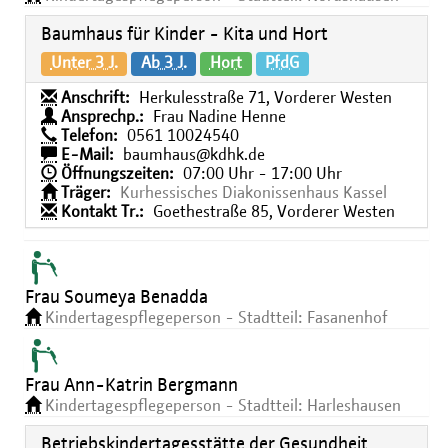
Baumhaus für Kinder - Kita und Hort
Unter 3 J.
Ab 3 J.
Hort
PfdG
Anschrift:
Herkulesstraße 71, Vorderer Westen
Ansprechp.:
Frau Nadine Henne
Telefon:
0561 10024540
E-Mail:
baumhaus@kdhk.de
Öffnungszeiten:
07:00 Uhr - 17:00 Uhr
Träger:
Kurhessisches Diakonissenhaus Kassel
Kontakt Tr.:
Goethestraße 85, Vorderer Westen
Frau Soumeya Benadda
Kindertagespflegeperson - Stadtteil: Fasanenhof
Frau Ann-Katrin Bergmann
Kindertagespflegeperson - Stadtteil: Harleshausen
Betriebskindertagesstätte der Gesundheit