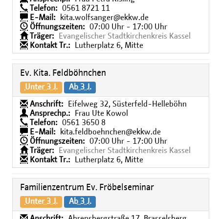
Telefon:
0561 8721 11
E-Mail:
kita.wolfsanger@ekkw.de
Öffnungszeiten:
07:00 Uhr - 17:00 Uhr
Träger:
Evangelischer Stadtkirchenkreis Kassel
Kontakt Tr.:
Lutherplatz 6, Mitte
Ev. Kita. Feldböhnchen
Unter 3 J.
Ab 3 J.
Anschrift:
Eifelweg 32, Süsterfeld-Helleböhn
Ansprechp.:
Frau Ute Kowol
Telefon:
0561 3650 8
E-Mail:
kita.feldboehnchen@ekkw.de
Öffnungszeiten:
07:00 Uhr - 17:00 Uhr
Träger:
Evangelischer Stadtkirchenkreis Kassel
Kontakt Tr.:
Lutherplatz 6, Mitte
Familienzentrum Ev. Fröbelseminar
Unter 3 J.
Ab 3 J.
Anschrift:
Ahrensbergstraße 17, Brasselsberg