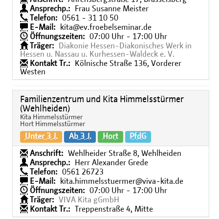
Ansprechp.:
Frau Susanne Meister
Telefon:
0561 - 31 10 50
E-Mail:
kita@ev.froebelseminar.de
Öffnungszeiten:
07:00 Uhr - 17:00 Uhr
Träger:
Diakonie Hessen-Diakonisches Werk in
Hessen u. Nassau u. Kurhessen-Waldeck e. V.
Kontakt Tr.:
Kölnische Straße 136, Vorderer
Westen
Familienzentrum und Kita Himmelsstürmer
(Wehlheiden)
Kita Himmelsstürmer
Hort Himmelsstürmer
Unter 3 J.
Ab 3 J.
Hort
PfdG
Anschrift:
Wehlheider Straße 8, Wehlheiden
Ansprechp.:
Herr Alexander Grede
Telefon:
0561 26723
E-Mail:
kita.himmelsstuermer@viva-kita.de
Öffnungszeiten:
07:00 Uhr - 17:00 Uhr
Träger:
VIVA Kita gGmbH
Kontakt Tr.:
Treppenstraße 4, Mitte