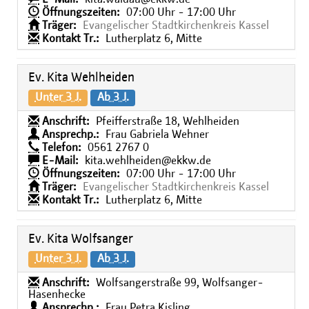
Öffnungszeiten:
07:00 Uhr - 17:00 Uhr
Träger:
Evangelischer Stadtkirchenkreis Kassel
Kontakt Tr.:
Lutherplatz 6, Mitte
Ev. Kita Wehlheiden
Unter 3 J.
Ab 3 J.
Anschrift:
Pfeifferstraße 18, Wehlheiden
Ansprechp.:
Frau Gabriela Wehner
Telefon:
0561 2767 0
E-Mail:
kita.wehlheiden@ekkw.de
Öffnungszeiten:
07:00 Uhr - 17:00 Uhr
Träger:
Evangelischer Stadtkirchenkreis Kassel
Kontakt Tr.:
Lutherplatz 6, Mitte
Ev. Kita Wolfsanger
Unter 3 J.
Ab 3 J.
Anschrift:
Wolfsangerstraße 99, Wolfsanger-
Hasenhecke
Ansprechp.:
Frau Petra Kisling