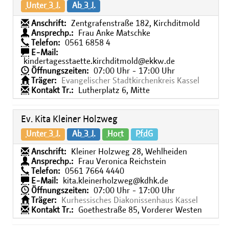
Unter 3 J.
Ab 3 J.
Anschrift:
Zentgrafenstraße 182, Kirchditmold
Ansprechp.:
Frau Anke Matschke
Telefon:
0561 6858 4
E-Mail:
kindertagesstaette.kirchditmold@ekkw.de
Öffnungszeiten:
07:00 Uhr - 17:00 Uhr
Träger:
Evangelischer Stadtkirchenkreis Kassel
Kontakt Tr.:
Lutherplatz 6, Mitte
Ev. Kita Kleiner Holzweg
Unter 3 J.
Ab 3 J.
Hort
PfdG
Anschrift:
Kleiner Holzweg 28, Wehlheiden
Ansprechp.:
Frau Veronica Reichstein
Telefon:
0561 7664 4440
E-Mail:
kita.kleinerholzweg@kdhk.de
Öffnungszeiten:
07:00 Uhr - 17:00 Uhr
Träger:
Kurhessisches Diakonissenhaus Kassel
Kontakt Tr.:
Goethestraße 85, Vorderer Westen