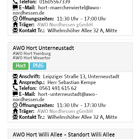
Telefon:
01605567339
E-Mail:
hort-maerchenviertel@awo-
nordhessen.de
Öffnungszeiten:
11:30 Uhr - 17:00 Uhr
Träger:
AWO Nordhessen gGmbH
Kontakt Tr.:
Wilhelmshöher Allee 32 A, Mitte
AWO Hort Unterneustadt
AWO Hort Ysenburg
AWO Hort Wesertor
Hort
PfdG
Anschrift:
Leipziger Straße 13, Unterneustadt
Ansprechp.:
Herr Sebastian Kempe
Telefon:
0561 491 615 62
E-Mail:
hort-unterneustadt@awo-
nordhessen.de
Öffnungszeiten:
11:30 Uhr - 17:30 Uhr
Träger:
AWO Nordhessen gGmbH
Kontakt Tr.:
Wilhelmshöher Allee 32 A, Mitte
AWO Hort Willi Allee - Standort Willi Allee