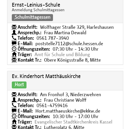
Ernst-Leinius-Schule
Anmeldung Schulmittagessen
Schulmittagessen
Anschrift:
Wolfhager Straße 329, Harleshausen
Ansprechp.:
Frau Martina Dewald
Telefon:
0561 787−3940
E-Mail:
poststelle7112@schule.hessen.de
Öffnungszeiten:
07:30 Uhr - 14:30 Uhr
Träger:
Amt für Schule und Bildung
Kontakt Tr.:
Obere Königsstraße 8, Mitte
Ev. Kinderhort Matthäuskirche
Hort
Anschrift:
Am Fronhof 3, Niederzwehren
Ansprechp.:
Frau Christiane Wolff
Telefon:
0561-4759416
E-Mail:
Hort.matthaeuskirche@ekkw.de
Öffnungszeiten:
10:30 Uhr - 17:00 Uhr
Träger:
Evangelischer Stadtkirchenkreis Kassel
Kontakt Tr.:
Lutherplatz 6, Mitte