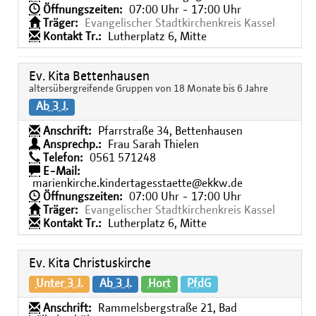
Öffnungszeiten:
07:00 Uhr - 17:00 Uhr
Träger:
Evangelischer Stadtkirchenkreis Kassel
Kontakt Tr.:
Lutherplatz 6, Mitte
Ev. Kita Bettenhausen
altersübergreifende Gruppen von 18 Monate bis 6 Jahre
Ab 3 J.
Anschrift:
Pfarrstraße 34, Bettenhausen
Ansprechp.:
Frau Sarah Thielen
Telefon:
0561 571248
E-Mail:
marienkirche.kindertagesstaette@ekkw.de
Öffnungszeiten:
07:00 Uhr - 17:00 Uhr
Träger:
Evangelischer Stadtkirchenkreis Kassel
Kontakt Tr.:
Lutherplatz 6, Mitte
Ev. Kita Christuskirche
Unter 3 J.
Ab 3 J.
Hort
PfdG
Anschrift:
Rammelsbergstraße 21, Bad