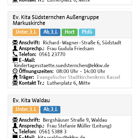
Kontakt Tr.:
Lutherplatz 6, Mitte
Ev. Kita Südsternchen Außengruppe
Markuskirche
Unter 3 J.
Ab 3 J.
Hort
PfdG
Anschrift:
Richard-Wagner-Straße 6, Südstadt
Ansprechp.:
Frau Gudula Friedsam
Telefon:
0561 23770
E-Mail:
kindertagesstaette.suedsternchen@ekkw.de
Öffnungszeiten:
08:00 Uhr - 14:00 Uhr
Träger:
Evangelischer Stadtkirchenkreis Kassel
Kontakt Tr.:
Lutherplatz 6, Mitte
Ev. Kita Waldau
Unter 3 J.
Ab 3 J.
Anschrift:
Bergshäuser Straße 9, Waldau
Ansprechp.:
Frau Stefanie Müller (Leitung)
Telefon:
0561 5388 3
E-Mail:
kita.waldau@ekkw.de