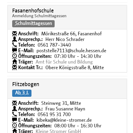
Fasanenhofschule
Anmeldung Schulmittagessen
Schulmittagessen
Anschrift:
Mörikestraße 66, Fasanenhof
Ansprechp.:
Herr Nico Schrader
Telefon:
0561 787−3440
E-Mail:
poststelle7113@schule.hessen.de
Öffnungszeiten:
07:30 Uhr - 14:30 Uhr
Träger:
Amt für Schule und Bildung
Kontakt Tr.:
Obere Königsstraße 8, Mitte
Flitzebogen
Ab 3 J.
Anschrift:
Steinweg 31, Mitte
Ansprechp.:
Frau Susanne Hayn
Telefon:
0561 95 31 700
E-Mail:
kibeka@kleine-stromer.de
Öffnungszeiten:
08:00 Uhr - 16:30 Uhr
Träger:
Kleine Stromer GmbH