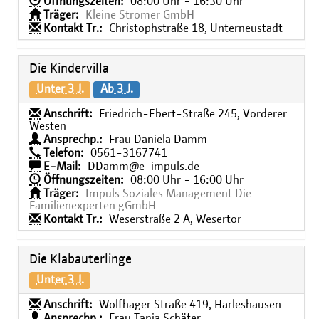
Öffnungszeiten:
08:00 Uhr - 16:30 Uhr
Träger:
Kleine Stromer GmbH
Kontakt Tr.:
Christophstraße 18, Unterneustadt
Die Kindervilla
Unter 3 J.
Ab 3 J.
Anschrift:
Friedrich-Ebert-Straße 245, Vorderer
Westen
Ansprechp.:
Frau Daniela Damm
Telefon:
0561-3167741
E-Mail:
DDamm@e-impuls.de
Öffnungszeiten:
08:00 Uhr - 16:00 Uhr
Träger:
Impuls Soziales Management Die
Familienexperten gGmbH
Kontakt Tr.:
Weserstraße 2 A, Wesertor
Die Klabauterlinge
Unter 3 J.
Anschrift:
Wolfhager Straße 419, Harleshausen
Ansprechp.:
Frau Tanja Schäfer