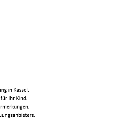
ng in Kassel.
ür Ihr Kind.
ormerkungen.
euungsanbieters.