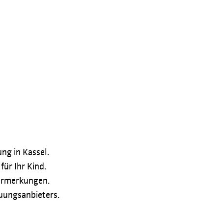
ng in Kassel.
ür Ihr Kind.
ormerkungen.
euungsanbieters.