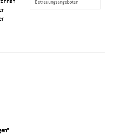
 können
Betreuungsangeboten
er
er
gen"