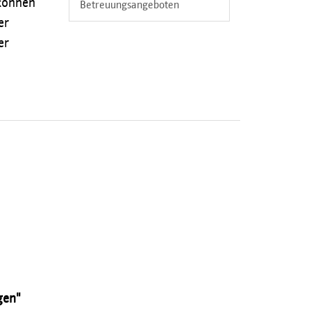
 können
Betreuungsangeboten
er
er
gen"