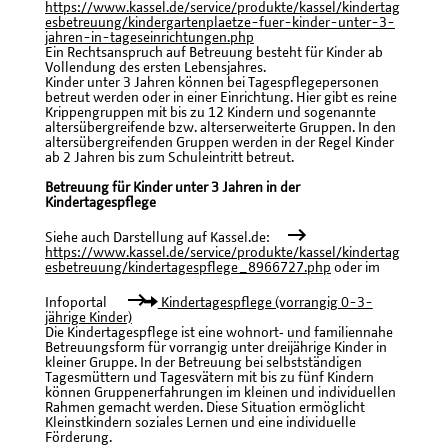
https://www.kassel.de/service/produkte/kassel/kindertag
esbetreuung/kindergartenplaetze-fuer-kinder-unter-3-
jahren-in-tageseinrichtungen.php
Ein Rechtsanspruch auf Betreuung besteht für Kinder ab
Vollendung des ersten Lebensjahres.
Kinder unter 3 Jahren können bei Tagespflegepersonen
betreut werden oder in einer Einrichtung. Hier gibt es reine
Krippengruppen mit bis zu 12 Kindern und sogenannte
altersübergreifende bzw. alterserweiterte Gruppen. In den
altersübergreifenden Gruppen werden in der Regel Kinder
ab 2 Jahren bis zum Schuleintritt betreut.
Betreuung für Kinder unter 3 Jahren in der
Kindertagespflege
Siehe auch Darstellung auf Kassel.de:
https://www.kassel.de/service/produkte/kassel/kindertag
esbetreuung/kindertagespflege_8966727.php
oder im
Infoportal
Kindertagespflege (vorrangig 0-3-
jährige Kinder)
Die Kindertagespflege ist eine wohnort‐ und familiennahe
Betreuungsform für vorrangig unter dreijährige Kinder in
kleiner Gruppe. In der Betreuung bei selbstständigen
Tagesmüttern und Tagesvätern mit bis zu fünf Kindern
können Gruppenerfahrungen im kleinen und individuellen
Rahmen gemacht werden. Diese Situation ermöglicht
Kleinstkindern soziales Lernen und eine individuelle
Förderung.