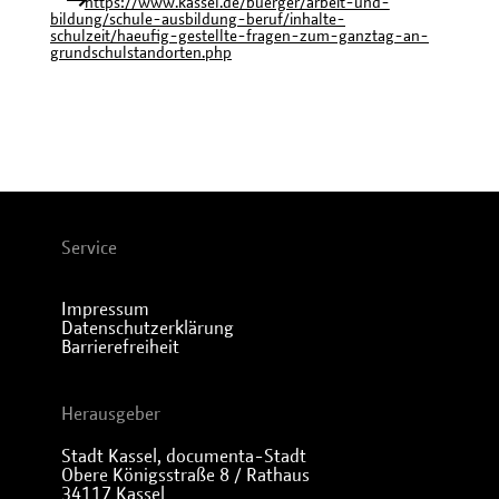
https://www.kassel.de/buerger/arbeit-und-
bildung/schule-ausbildung-beruf/inhalte-
schulzeit/haeufig-gestellte-fragen-zum-ganztag-an-
grundschulstandorten.php
Service
Impressum
Datenschutzerklärung
Barrierefreiheit
Herausgeber
Stadt Kassel, documenta-Stadt
Obere Königsstraße 8 / Rathaus
34117 Kassel