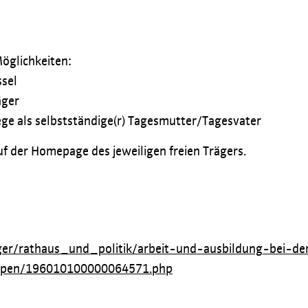
Möglichkeiten:
ssel
äger
ege als selbstständige(r) Tagesmutter/Tagesvater
auf der Homepage des jeweiligen freien Trägers.
ger/rathaus_und_politik/arbeit-und-ausbildung-bei-de
uppen/196010100000064571.php