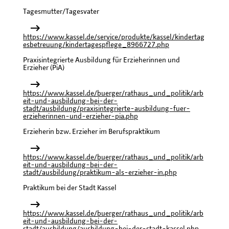
Tagesmutter/Tagesvater
https://www.kassel.de/service/produkte/kassel/kindertag
esbetreuung/kindertagespflege_8966727.php
Praxisintegrierte Ausbildung für Erzieherinnen und
Erzieher (PiA)
https://www.kassel.de/buerger/rathaus_und_politik/arb
eit-und-ausbildung-bei-der-
stadt/ausbildung/praxisintegrierte-ausbildung-fuer-
erzieherinnen-und-erzieher-pia.php
Erzieherin bzw. Erzieher im Berufspraktikum
https://www.kassel.de/buerger/rathaus_und_politik/arb
eit-und-ausbildung-bei-der-
stadt/ausbildung/praktikum-als-erzieher-in.php
Praktikum bei der Stadt Kassel
https://www.kassel.de/buerger/rathaus_und_politik/arb
eit-und-ausbildung-bei-der-