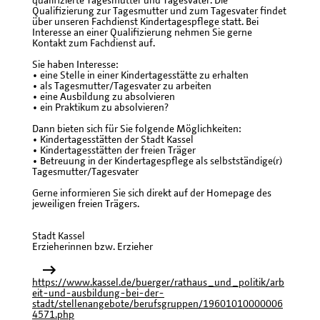
qualifizierte Tagesmütter und Tagesväter. Die
Qualifizierung zur Tagesmutter und zum Tagesvater findet
über unseren Fachdienst Kindertagespflege statt. Bei
Interesse an einer Qualifizierung nehmen Sie gerne
Kontakt zum Fachdienst auf.
Sie haben Interesse:
• eine Stelle in einer Kindertagesstätte zu erhalten
• als Tagesmutter/Tagesvater zu arbeiten
• eine Ausbildung zu absolvieren
• ein Praktikum zu absolvieren?
Dann bieten sich für Sie folgende Möglichkeiten:
• Kindertagesstätten der Stadt Kassel
• Kindertagesstätten der freien Träger
• Betreuung in der Kindertagespflege als selbstständige(r)
Tagesmutter/Tagesvater
Gerne informieren Sie sich direkt auf der Homepage des
jeweiligen freien Trägers.
Stadt Kassel
Erzieherinnen bzw. Erzieher
https://www.kassel.de/buerger/rathaus_und_politik/arb
eit-und-ausbildung-bei-der-
stadt/stellenangebote/berufsgruppen/19601010000006
4571.php