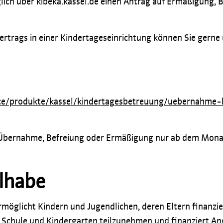
öglich über kibeka.kassel.de einen Antrag auf Ermäßigung, 
rtrags in einer Kindertageseinrichtung können Sie gerne
ice/produkte/kassel/kindertagesbetreuung/uebernahme
e Übernahme, Befreiung oder Ermäßigung nur ab dem Mona
ilhabe
möglicht Kindern und Jugendlichen, deren Eltern finanziel
n Schule und Kindergarten teilzunehmen und finanziert 