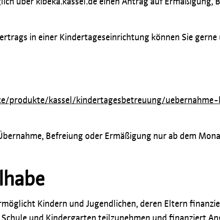
öglich über kibeka.kassel.de einen Antrag auf Ermäßigung, 
rtrags in einer Kindertageseinrichtung können Sie gerne
ice/produkte/kassel/kindertagesbetreuung/uebernahme
e Übernahme, Befreiung oder Ermäßigung nur ab dem Mona
ilhabe
möglicht Kindern und Jugendlichen, deren Eltern finanziel
n Schule und Kindergarten teilzunehmen und finanziert 