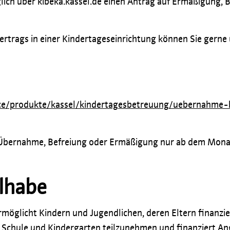
öglich über kibeka.kassel.de einen Antrag auf Ermäßigung, 
rtrags in einer Kindertageseinrichtung können Sie gerne
ice/produkte/kassel/kindertagesbetreuung/uebernahme
e Übernahme, Befreiung oder Ermäßigung nur ab dem Mona
ilhabe
möglicht Kindern und Jugendlichen, deren Eltern finanziel
n Schule und Kindergarten teilzunehmen und finanziert 