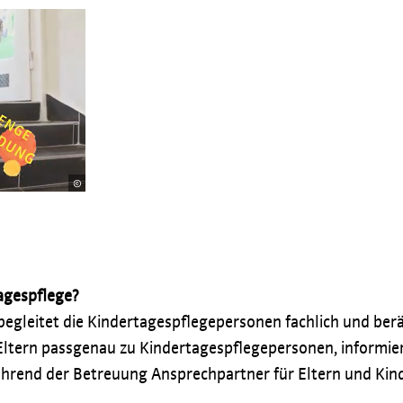
agespflege?
egleitet die Kindertagespflegepersonen fachlich und berä
Eltern passgenau zu Kindertagespflegepersonen, informier
ährend der Betreuung Ansprechpartner für Eltern und Ki