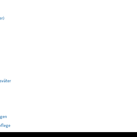
er)
sväter
ogen
pflege