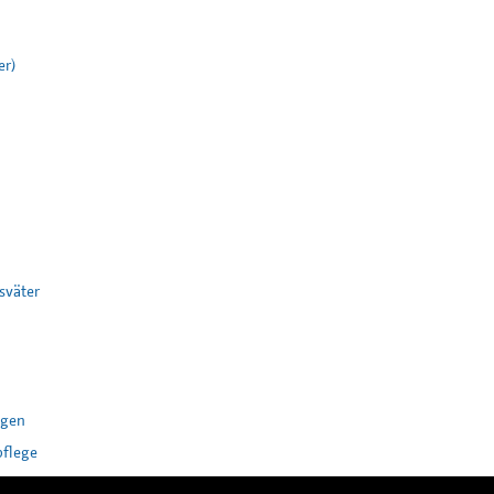
er)
sväter
ogen
pflege