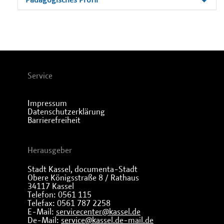
Pädagogisches Profil
Service
Impressum
Datenschutzerklärung
Barrierefreiheit
Herausgeber
Stadt Kassel, documenta-Stadt
Obere Königsstraße 8 / Rathaus
34117 Kassel
Telefon: 0561 115
Telefax: 0561 787 2258
E-Mail:
servicecenter@kassel.de
De-Mail:
service@kassel.de-mail.de