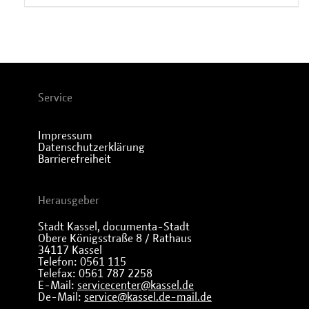
Service
Impressum
Datenschutzerklärung
Barrierefreiheit
Herausgeber
Stadt Kassel, documenta-Stadt
Obere Königsstraße 8 / Rathaus
34117 Kassel
Telefon: 0561 115
Telefax: 0561 787 2258
E-Mail:
servicecenter@kassel.de
De-Mail:
service@kassel.de-mail.de