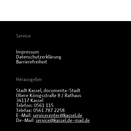
Service
Impressum
Datenschutzerklärung
Barrierefreiheit
Herausgeber
Stadt Kassel, documenta-Stadt
Obere Königsstraße 8 / Rathaus
34117 Kassel
Telefon: 0561 115
Telefax: 0561 787 2258
E-Mail:
servicecenter@kassel.de
De-Mail:
service@kassel.de-mail.de