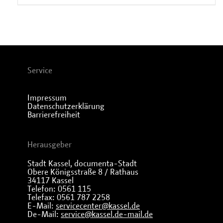
Service
Impressum
Datenschutzerklärung
Barrierefreiheit
Herausgeber
Stadt Kassel, documenta-Stadt
Obere Königsstraße 8 / Rathaus
34117 Kassel
Telefon: 0561 115
Telefax: 0561 787 2258
E-Mail:
servicecenter@kassel.de
De-Mail:
service@kassel.de-mail.de