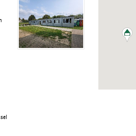
n
sel