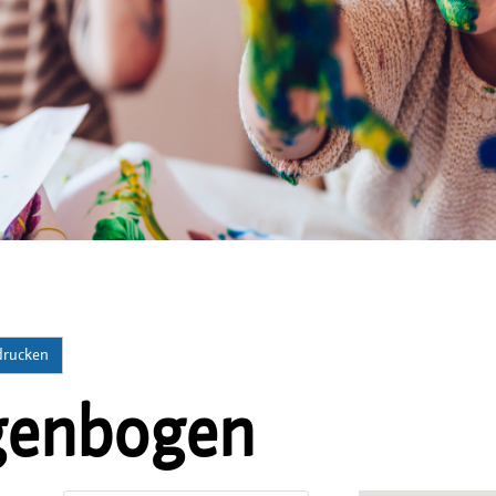
 drucken
genbogen