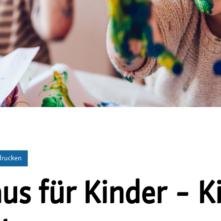
 drucken
s für Kinder - K